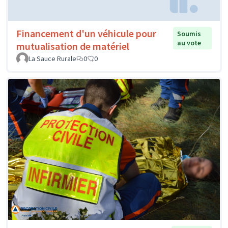
Financement d'un véhicule pour
Soumis
au vote
mutualisation de matériel
La Sauce Rurale
0
0