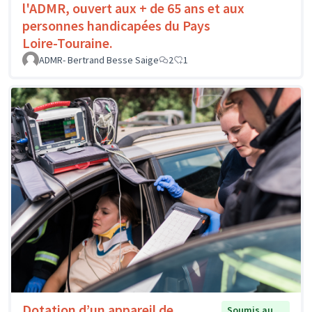
l'ADMR, ouvert aux + de 65 ans et aux
personnes handicapées du Pays
Loire-Touraine.
ADMR- Bertrand Besse Saige
2
1
Dotation d’un appareil de
Soumis au