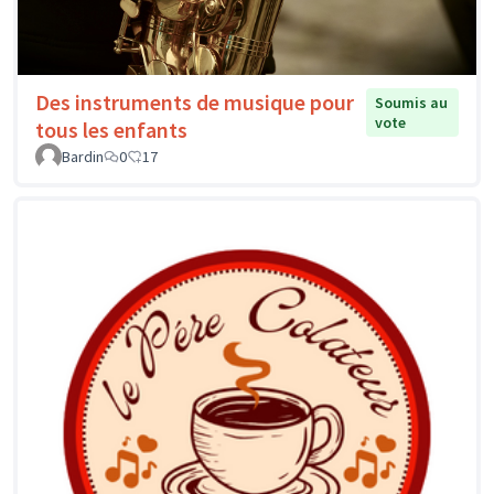
Des instruments de musique pour
Soumis au
vote
tous les enfants
Bardin
0
17