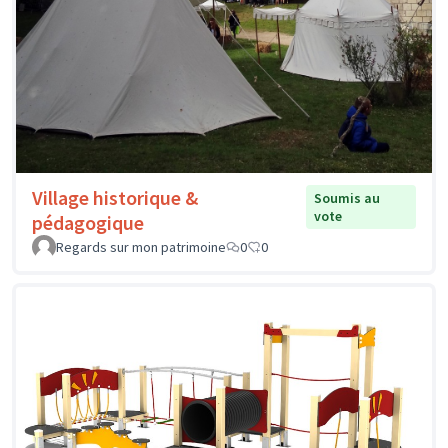
Village historique &
Soumis au
vote
pédagogique
Regards sur mon patrimoine
0
0