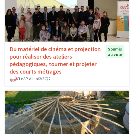
Du matériel de cinéma et projection
Soumis
au vote
pour réaliser des ateliers
pédagogiques, tourner et projeter
des courts métrages
CLeAP Asso
2
2