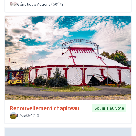
Génétique Actions
0
3
Renouvellement chapiteau
Soumis au vote
Héka
0
0