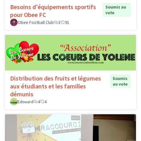
Besoins d'équipements sportifs
Soumis au
vote
pour Obee FC
Obee Football Club
3
91
Distribution des fruits et légumes
Soumis
au vote
aux étudiants et les familles
démunis
Edouard
4
4