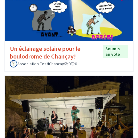
Un éclairage solaire pour le
Soumis
au vote
boulodrome de Chançay!
Association FestiChançay
0
0