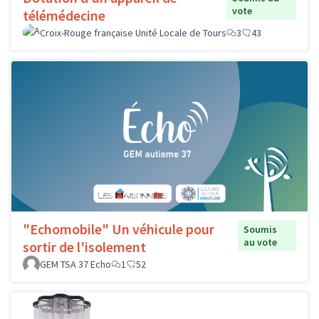
vote
télémédecine
Croix-Rouge française Unité Locale de Tours
3
43
"Echomobile" Un véhicule pour
Soumis
au vote
sortir de l'isolement
GEM TSA 37 Echo
1
52