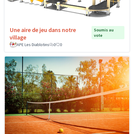
Une aire de jeu dans notre
Soumis au
vote
village
APE Les Diablotins
0
0