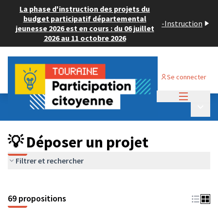
La phase d'instruction des projets du
budget participatif départemental
-
Instruction
jeunesse 2026 est en cours : du 06 juillet
2026 au 11 octobre 2026
Se connecter
Menu princi
Budget Participatif ADULTE 2024
/
Menu p
💡 Déposer un projet
💡 Déposer un projet
Filtrer et rechercher
69 propositions