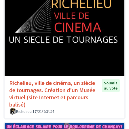
Richelieu, ville de cinéma, un siècle
Soumis
au vote
de tournages. Création d'un Musée
virtuel (site Internet et parcours
balisé)
Richelieu 17/21
3
4