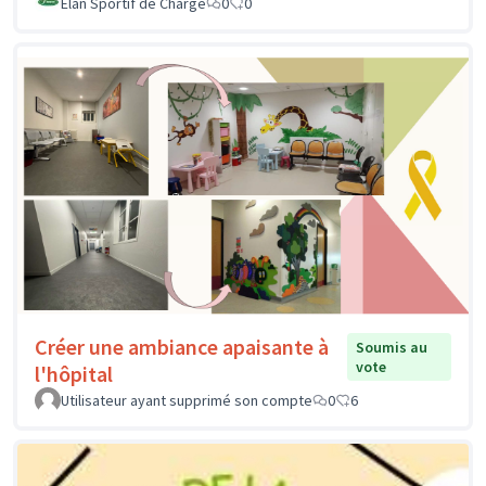
Elan Sportif de Chargé
0
0
Créer une ambiance apaisante à
Soumis au
vote
l'hôpital
Utilisateur ayant supprimé son compte
0
6