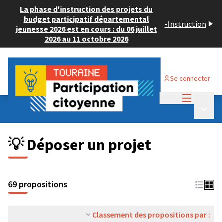
La phase d'instruction des projets du
budget participatif départemental
-
Instruction
jeunesse 2026 est en cours : du 06 juillet
2026 au 11 octobre 2026
Se connecter
Menu princi
Budget Participatif ADULTE 2024
/
Menu p
💡 Déposer un projet
💡 Déposer un projet
69 propositions
Classement des propositions par :