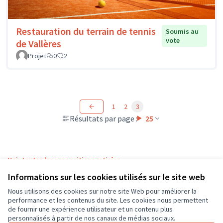
Restauration du terrain de tennis
Soumis au
vote
de Vallères
Projet
0
2
1
2
3
Résultats par page :
25
Voir toutes les propositions retirées
Informations sur les cookies utilisés sur le site web
Nous utilisons des cookies sur notre site Web pour améliorer la
Conditions d'utilisation
performance et les contenus du site. Les cookies nous permettent
Paramètres des cookies
de fournir une expérience utilisateur et un contenu plus
CD37 sur X
CD37 sur Facebook
CD37 sur Instagram
CD37 sur YouTube
personnalisés à partir de nos canaux de médias sociaux.