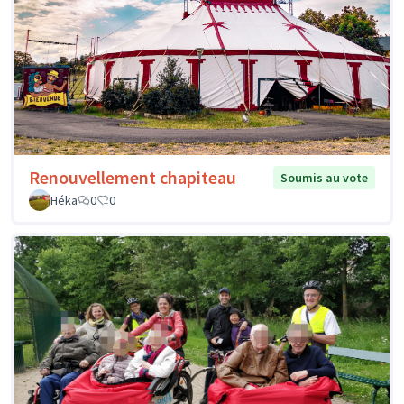
Renouvellement chapiteau
Soumis au vote
Héka
0
0