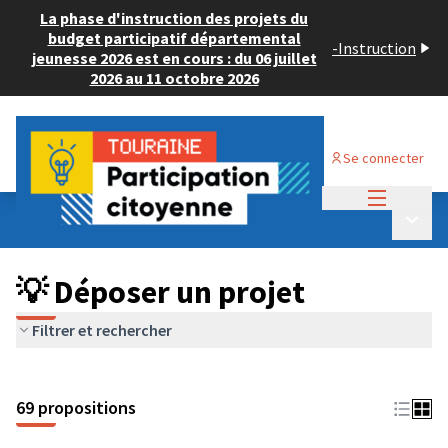
La phase d'instruction des projets du
budget participatif départemental
-
Instruction
jeunesse 2026 est en cours : du 06 juillet
2026 au 11 octobre 2026
Se connecter
Menu princi
Budget Participatif ADULTE 2024
/
Menu p
💡 Déposer un projet
💡 Déposer un projet
Filtrer et rechercher
69 propositions