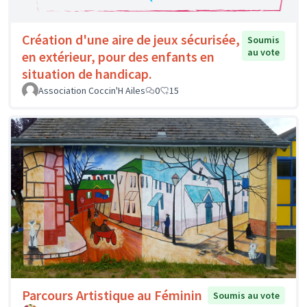
Création d'une aire de jeux sécurisée,
Soumis
au vote
en extérieur, pour des enfants en
situation de handicap.
Association Coccin'H Ailes
0
15
Parcours Artistique au Féminin
Soumis au vote