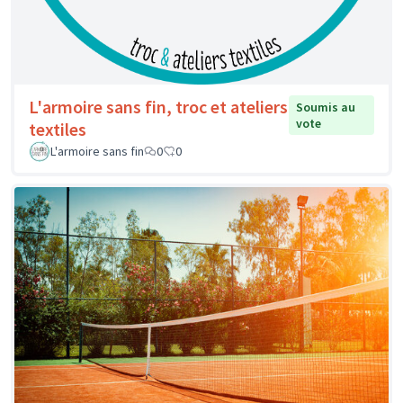
L'armoire sans fin, troc et ateliers
Soumis au
vote
textiles
L'armoire sans fin
0
0