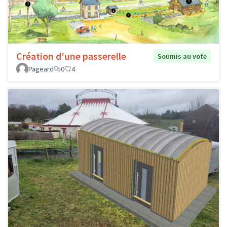
Création d'une passerelle
Soumis au vote
Pageard
0
4