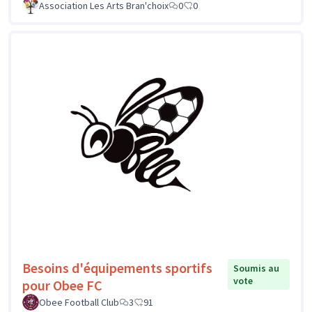
Association Les Arts Bran'choix
0
0
Besoins d'équipements sportifs
Soumis au
vote
pour Obee FC
Obee Football Club
3
91