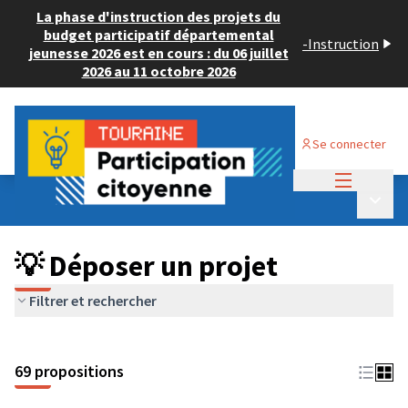
La phase d'instruction des projets du
budget participatif départemental
-
Instruction
jeunesse 2026 est en cours : du 06 juillet
2026 au 11 octobre 2026
Se connecter
Menu princi
Budget Participatif ADULTE 2024
/
Menu p
💡 Déposer un projet
💡 Déposer un projet
Filtrer et rechercher
69 propositions