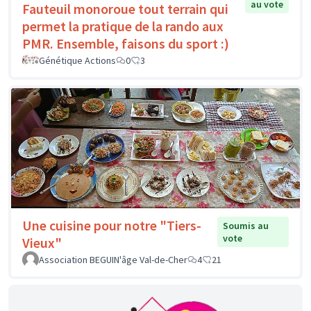
au vote
Fauteuil monoroue tout terrain qui
permet la pratique de la rando aux
PMR. Ensemble, faisons du sport :)
Génétique Actions
0
3
Une cuisine pour notre "Tiers-
Soumis au
vote
Vieux"
Association BEGUIN'âge Val-de-Cher
4
21