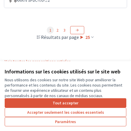
AAATV SPDC
0
2
1
2
3
Résultats par page :
25
Voir toutes les propositions retirées
Informations sur les cookies utilisés sur le site web
Nous utilisons des cookies sur notre site Web pour améliorer la
Conditions d'utilisation
performance et les contenus du site. Les cookies nous permettent
Paramètres des cookies
de fournir une expérience utilisateur et un contenu plus
CD37 sur X
CD37 sur Facebook
CD37 sur Instagram
CD37 sur YouTube
personnalisés à partir de nos canaux de médias sociaux.
(Lien externe)
(Lien externe)
(Lien externe)
(Lien externe)
Tout accepter
Accepter seulement les cookies essentiels
Licence Cre
(Lien extern
Paramètres
(Lien externe)
Site réalisé grâce au
logiciel libre Decidim
.
(Lien externe)