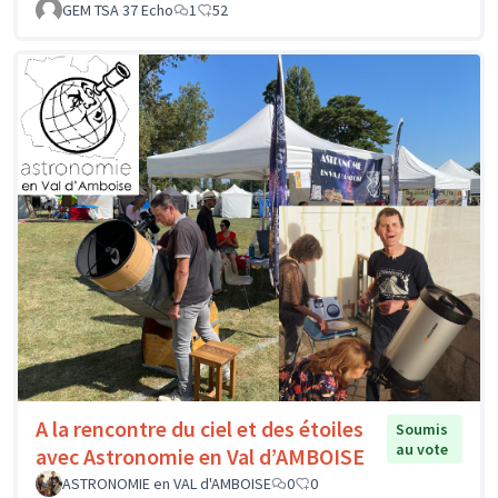
GEM TSA 37 Echo
1
52
A la rencontre du ciel et des étoiles
Soumis
au vote
avec Astronomie en Val d’AMBOISE
ASTRONOMIE en VAL d'AMBOISE
0
0