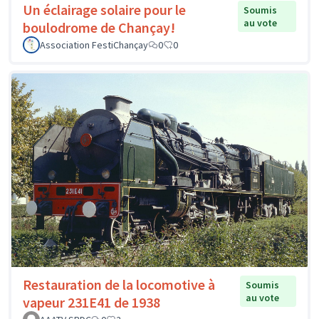
Un éclairage solaire pour le
Soumis
au vote
boulodrome de Chançay!
Association FestiChançay
0
0
Restauration de la locomotive à
Soumis
au vote
vapeur 231E41 de 1938