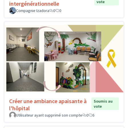
vote
intergénérationnelle
Compagnie Izadora
0
0
Créer une ambiance apaisante à
Soumis au
vote
l'hôpital
Utilisateur ayant supprimé son compte
0
6