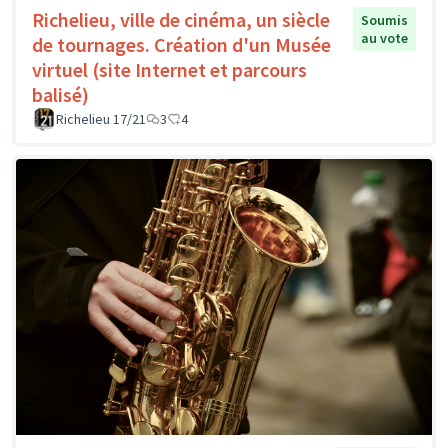
Richelieu, ville de cinéma, un siècle
Soumis
au vote
de tournages. Création d'un Musée
virtuel (site Internet et parcours
balisé)
Richelieu 17/21
3
4