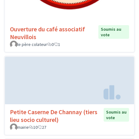
Ouverture du café associatif
Soumis au
vote
Neuvillois
le père colateur
0
1
Petite Caserne De Channay (tiers
Soumis au
vote
lieu socio culturel)
mairie
10
27