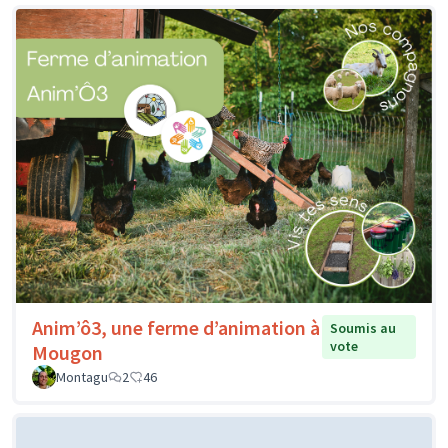
Anim’ô3, une ferme d’animation à
Soumis au
vote
Mougon
Montagu
2
46