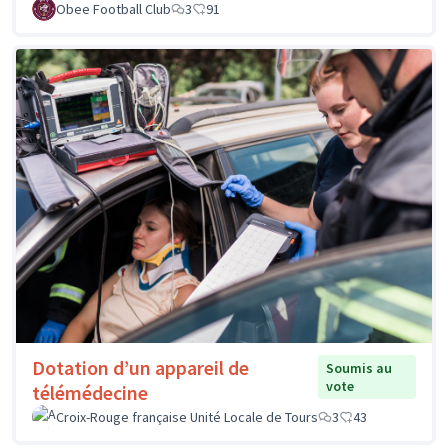
Obee Football Club
3
91
Dotation d’un appareil de
Soumis au
vote
télémédecine
Croix-Rouge française Unité Locale de Tours
3
43