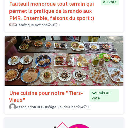
au vote
Fauteuil monoroue tout terrain qui
permet la pratique de la rando aux
PMR. Ensemble, faisons du sport :)
Génétique Actions
0
3
Une cuisine pour notre "Tiers-
Soumis au
vote
Vieux"
Association BEGUIN'âge Val-de-Cher
4
21