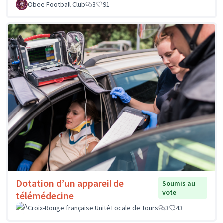
Obee Football Club
3
91
Dotation d’un appareil de
Soumis au
vote
télémédecine
Croix-Rouge française Unité Locale de Tours
3
43