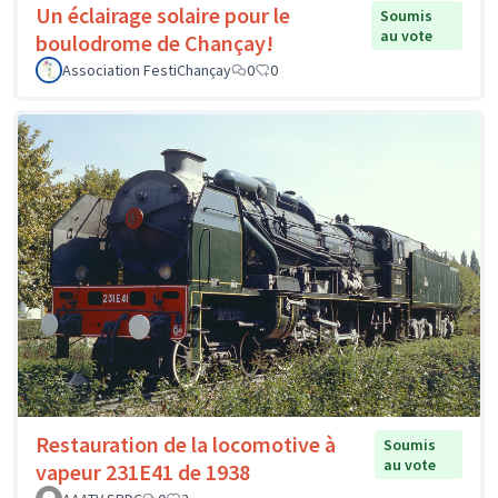
Un éclairage solaire pour le
Soumis
au vote
boulodrome de Chançay!
Association FestiChançay
0
0
Restauration de la locomotive à
Soumis
au vote
vapeur 231E41 de 1938