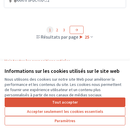
AAATV SPDC
0
2
1
2
3
Résultats par page :
25
Voir toutes les propositions retirées
Informations sur les cookies utilisés sur le site web
Nous utilisons des cookies sur notre site Web pour améliorer la
Conditions d'utilisation
performance et les contenus du site. Les cookies nous permettent
Paramètres des cookies
de fournir une expérience utilisateur et un contenu plus
CD37 sur X
CD37 sur Facebook
CD37 sur Instagram
CD37 sur YouTube
personnalisés à partir de nos canaux de médias sociaux.
(Lien externe)
(Lien externe)
(Lien externe)
(Lien externe)
Tout accepter
Accepter seulement les cookies essentiels
Licence Cre
(Lien extern
Paramètres
(Lien externe)
Site réalisé grâce au
logiciel libre Decidim
.
(Lien externe)