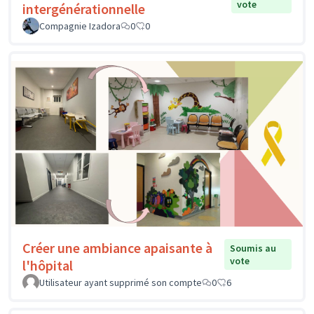
vote
intergénérationnelle
Compagnie Izadora
0
0
Créer une ambiance apaisante à
Soumis au
vote
l'hôpital
Utilisateur ayant supprimé son compte
0
6