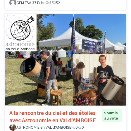
GEM TSA 37 Echo
1
52
A la rencontre du ciel et des étoiles
Soumis
au vote
avec Astronomie en Val d’AMBOISE
ASTRONOMIE en VAL d'AMBOISE
0
0