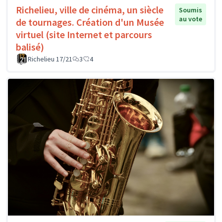
Richelieu, ville de cinéma, un siècle
Soumis
au vote
de tournages. Création d'un Musée
virtuel (site Internet et parcours
balisé)
Richelieu 17/21
3
4