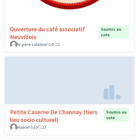
Ouverture du café associatif
Soumis au
vote
Neuvillois
le père colateur
0
1
Petite Caserne De Channay (tiers
Soumis au
vote
lieu socio culturel)
mairie
10
27