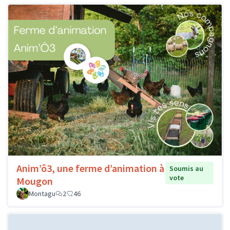
Anim’ô3, une ferme d’animation à
Soumis au
vote
Mougon
Montagu
2
46