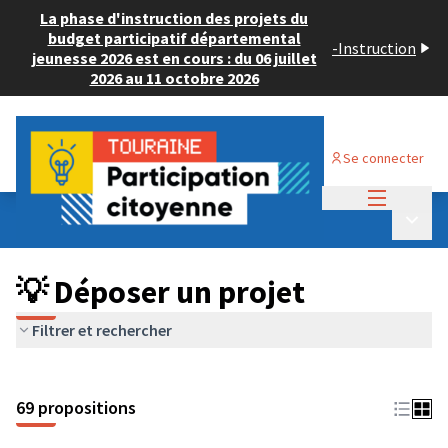
La phase d'instruction des projets du
budget participatif départemental
-
Instruction
jeunesse 2026 est en cours : du 06 juillet
2026 au 11 octobre 2026
Se connecter
Menu princi
Budget Participatif ADULTE 2024
/
Menu p
💡 Déposer un projet
💡 Déposer un projet
Filtrer et rechercher
69 propositions