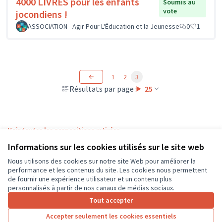
4000 LIVRES pour les enfants
Soumis au
vote
jocondiens !
ASSOCIATION - Agir Pour L'Éducation et la Jeunesse
0
1
1
2
3
Résultats par page :
25
Voir toutes les propositions retirées
Informations sur les cookies utilisés sur le site web
Nous utilisons des cookies sur notre site Web pour améliorer la
Conditions d'utilisation
performance et les contenus du site. Les cookies nous permettent
Paramètres des cookies
de fournir une expérience utilisateur et un contenu plus
CD37 sur X
CD37 sur Facebook
CD37 sur Instagram
CD37 sur YouTube
personnalisés à partir de nos canaux de médias sociaux.
(Lien externe)
(Lien externe)
(Lien externe)
(Lien externe)
Tout accepter
Accepter seulement les cookies essentiels