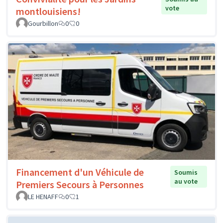
vote
montlouisiens!
Gourbillon
0
0
Financement d'un Véhicule de
Soumis
au vote
Premiers Secours à Personnes
LE HENAFF
0
1