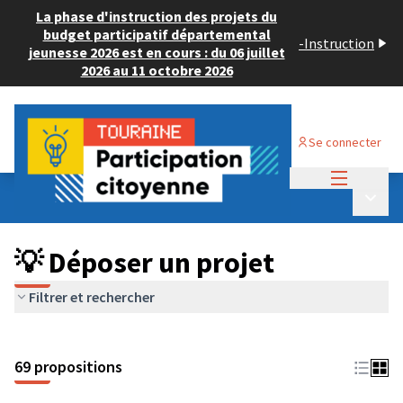
La phase d'instruction des projets du
budget participatif départemental
-
Instruction
jeunesse 2026 est en cours : du 06 juillet
2026 au 11 octobre 2026
Se connecter
Menu princi
Budget Participatif ADULTE 2024
/
Menu p
💡 Déposer un projet
💡 Déposer un projet
Filtrer et rechercher
69 propositions