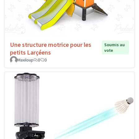
Une structure motrice pour les
Soumis au
vote
petits Larçéens
Maxiloup
0
0