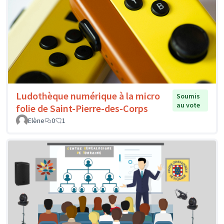
Ludothèque numérique à la micro
Soumis
au vote
folie de Saint-Pierre-des-Corps
Elène
0
1