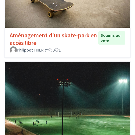
Aménagement d'un skate-park en
Soumis au
vote
accès libre
Philippot THIERRY
0
1