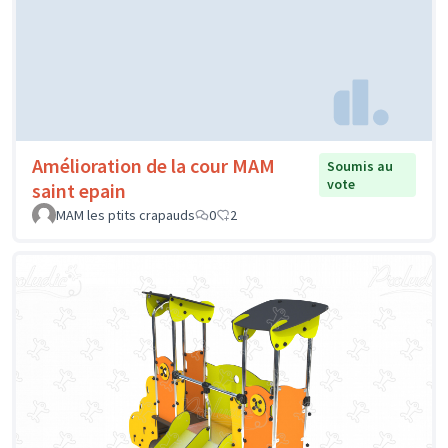
Amélioration de la cour MAM
Soumis au
vote
saint epain
MAM les ptits crapauds
0
2