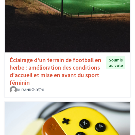
Éclairage d'un terrain de football en
Soumis
au vote
herbe : amélioration des conditions
d'accueil et mise en avant du sport
féminin
DURAND
0
0