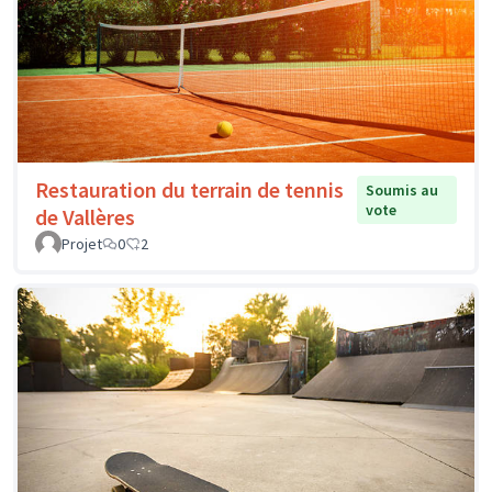
Restauration du terrain de tennis
Soumis au
vote
de Vallères
Projet
0
2