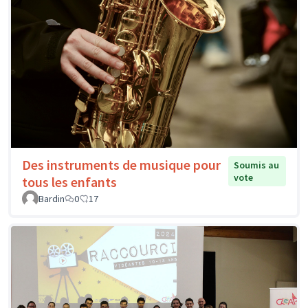
Des instruments de musique pour
Soumis au
vote
tous les enfants
Bardin
0
17