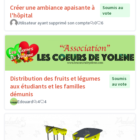
Créer une ambiance apaisante à
Soumis au
vote
l'hôpital
Utilisateur ayant supprimé son compte
0
6
Distribution des fruits et légumes
Soumis
au vote
aux étudiants et les familles
démunis
Edouard
4
4