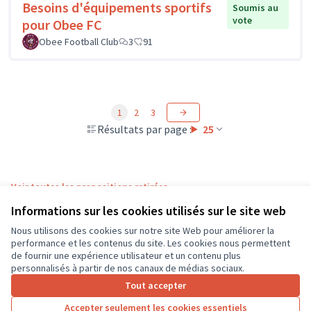
Besoins d'équipements sportifs
Soumis au
vote
pour Obee FC
Obee Football Club
3
91
1
2
3
Résultats par page :
25
Voir toutes les propositions retirées
Informations sur les cookies utilisés sur le site web
Nous utilisons des cookies sur notre site Web pour améliorer la
Conditions d'utilisation
performance et les contenus du site. Les cookies nous permettent
Paramètres des cookies
de fournir une expérience utilisateur et un contenu plus
CD37 sur X
CD37 sur Facebook
CD37 sur Instagram
CD37 sur YouTube
personnalisés à partir de nos canaux de médias sociaux.
(Lien externe)
(Lien externe)
(Lien externe)
(Lien externe)
Tout accepter
Accepter seulement les cookies essentiels