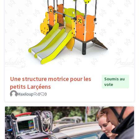
Une structure motrice pour les
Soumis au
vote
petits Larçéens
Maxiloup
0
0