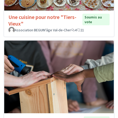
Une cuisine pour notre "Tiers-
Soumis au
vote
Vieux"
Association BEGUIN'âge Val-de-Cher
4
21