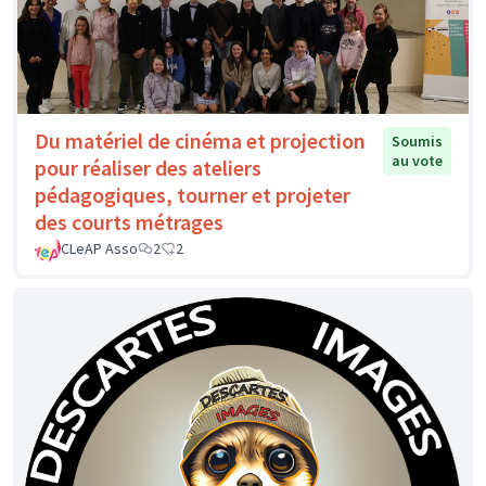
Du matériel de cinéma et projection
Soumis
au vote
pour réaliser des ateliers
pédagogiques, tourner et projeter
des courts métrages
CLeAP Asso
2
2