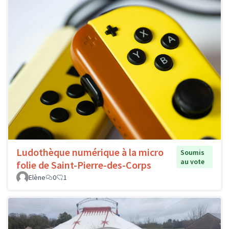
Ludothèque numérique à la micro
Soumis
au vote
folie de Saint-Pierre-des-Corps
Elène
0
1