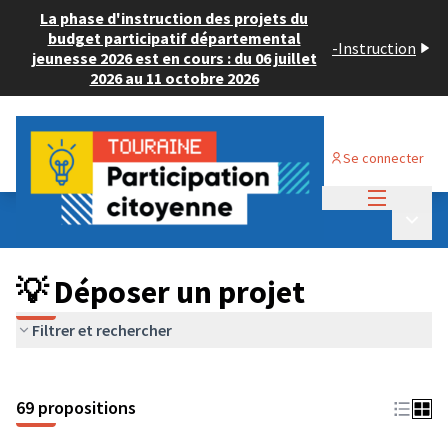
La phase d'instruction des projets du
budget participatif départemental
-
Instruction
jeunesse 2026 est en cours : du 06 juillet
2026 au 11 octobre 2026
Se connecter
Menu princi
Budget Participatif ADULTE 2024
/
Menu p
💡 Déposer un projet
💡 Déposer un projet
Filtrer et rechercher
69 propositions