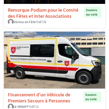
Remorque Podium pour le Comité
Soumis
au vote
des Fêtes et Inter Associations
Vernou en Fête
0
0
Financement d'un Véhicule de
Soumis
au vote
Premiers Secours à Personnes
LE HENAFF
0
1