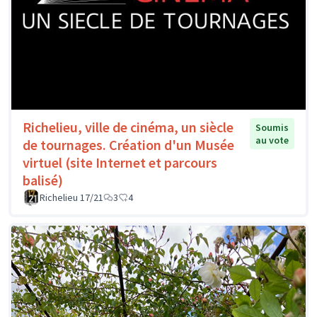
Richelieu, ville de cinéma, un siècle
Soumis
au vote
de tournages. Création d'un Musée
virtuel (site Internet et parcours
balisé)
Richelieu 17/21
3
4