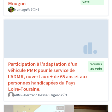
vote
Mougon
Montagu
2
46
Participation à l'adaptation d'un
Soumis
au vote
véhicule PMR pour le service de
l'ADMR, ouvert aux + de 65 ans et aux
personnes handicapées du Pays
Loire-Touraine.
ADMR- Bertrand Besse Saige
2
1