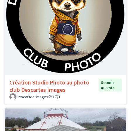
Création Studio Photo au photo
Soumis
au vote
club Descartes Images
Descartes Images
1
1