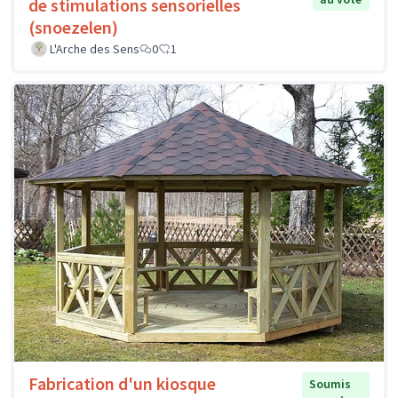
de stimulations sensorielles
(snoezelen)
L'Arche des Sens
0
1
Fabrication d'un kiosque
Soumis