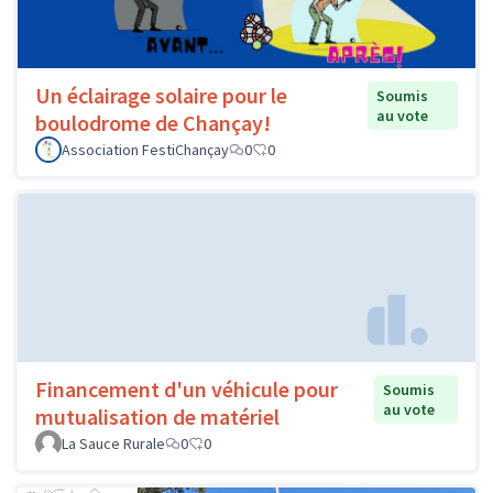
Un éclairage solaire pour le
Soumis
au vote
boulodrome de Chançay!
Association FestiChançay
0
0
Financement d'un véhicule pour
Soumis
au vote
mutualisation de matériel
La Sauce Rurale
0
0