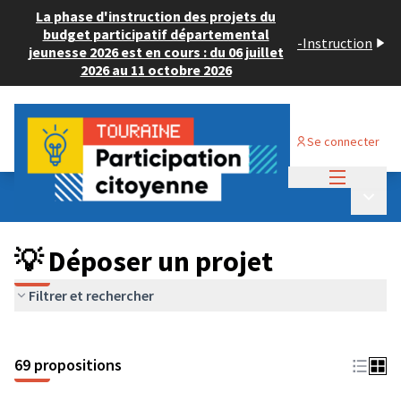
La phase d'instruction des projets du
budget participatif départemental
-
Instruction
jeunesse 2026 est en cours : du 06 juillet
2026 au 11 octobre 2026
Se connecter
Menu princi
Budget Participatif ADULTE 2024
/
Menu p
💡 Déposer un projet
💡 Déposer un projet
Filtrer et rechercher
69 propositions