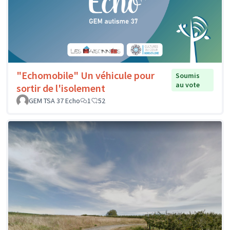
"Echomobile" Un véhicule pour
Soumis
au vote
sortir de l'isolement
GEM TSA 37 Echo
1
52