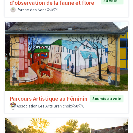
au vote
d'observation de la faune et flore
L'Arche des Sens
0
1
Parcours Artistique au Féminin
Soumis au vote
Association Les Arts Bran'choix
0
0