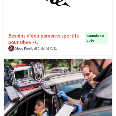
Besoins d'équipements sportifs
Soumis au
vote
pour Obee FC
Obee Football Club
3
91