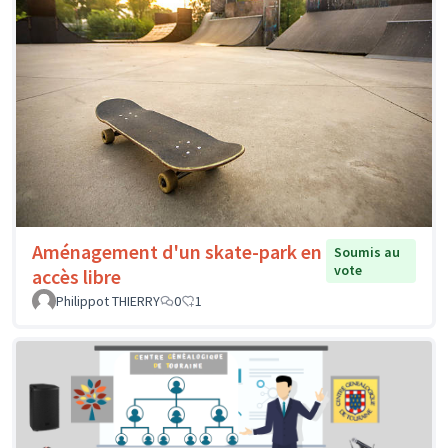
Aménagement d'un skate-park en
Soumis au
vote
accès libre
Philippot THIERRY
0
1