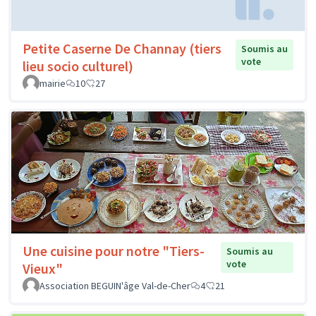
Petite Caserne De Channay (tiers
Soumis au
vote
lieu socio culturel)
mairie
10
27
Une cuisine pour notre "Tiers-
Soumis au
vote
Vieux"
Association BEGUIN'âge Val-de-Cher
4
21