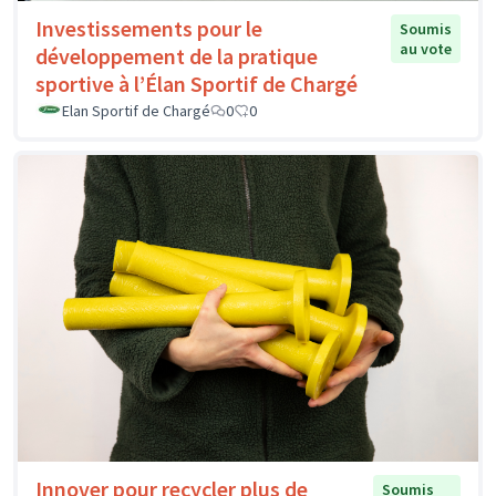
Investissements pour le
Soumis
au vote
développement de la pratique
sportive à l’Élan Sportif de Chargé
Elan Sportif de Chargé
0
0
Innover pour recycler plus de
Soumis