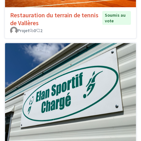
Restauration du terrain de tennis
Soumis au
vote
de Vallères
Projet
0
2