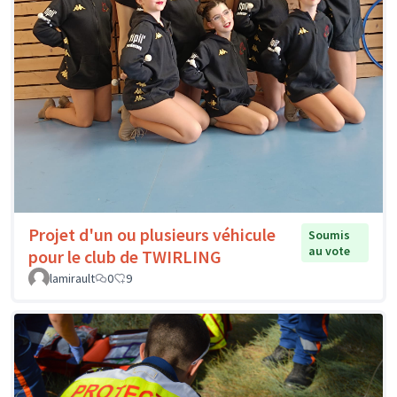
Projet d'un ou plusieurs véhicule
Soumis
au vote
pour le club de TWIRLING
lamirault
0
9