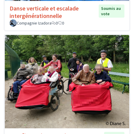
Danse verticale et escalade
Soumis au
vote
intergénérationnelle
Compagnie Izadora
0
0