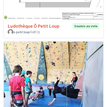
Ludothèque Ô Petit Loup
Soumis au vote
o petit loup
0
1