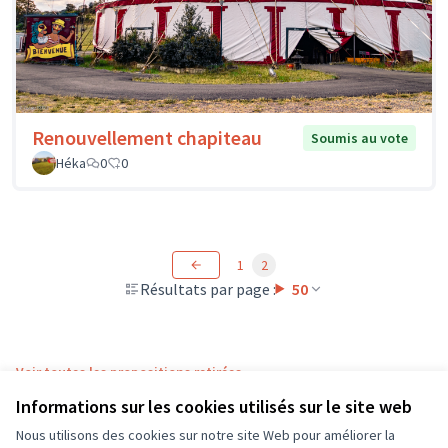
Renouvellement chapiteau
Soumis au vote
Héka
0
0
1
2
Résultats par page :
50
Voir toutes les propositions retirées
Informations sur les cookies utilisés sur le site web
Nous utilisons des cookies sur notre site Web pour améliorer la
Conditions d'utilisation