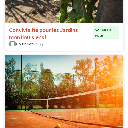
Convivialité pour les Jardins
Soumis au
vote
montlouisiens!
Gourbillon
0
0