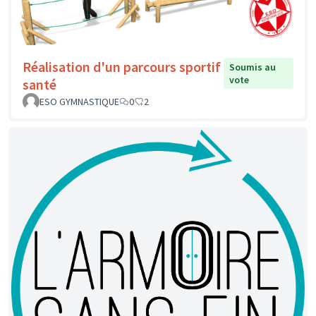
Réalisation d'un parcours sportif
Soumis au
vote
santé
ESO GYMNASTIQUE
0
2