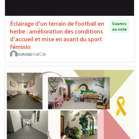
Éclairage d'un terrain de football en
Soumis
au vote
herbe : amélioration des conditions
d'accueil et mise en avant du sport
féminin
DURAND
0
0