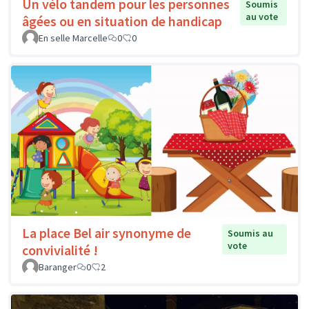
Un vélo tandem pour les personnes
Soumis
au vote
âgées ou en situation de handicap
En selle Marcelle
0
0
La place Bel air synonyme de
Soumis au
vote
convivialité !
Baranger
0
2