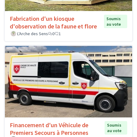
Fabrication d'un kiosque
Soumis
au vote
d'observation de la faune et flore
L'Arche des Sens
0
1
Financement d'un Véhicule de
Soumis
au vote
Premiers Secours à Personnes