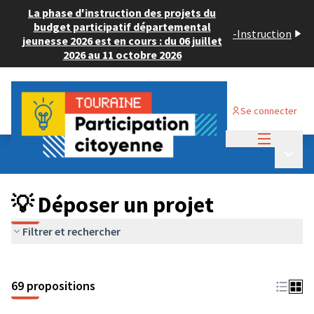
La phase d'instruction des projets du
budget participatif départemental
-
Instruction
jeunesse 2026 est en cours : du 06 juillet
2026 au 11 octobre 2026
Se connecter
Menu princi
Budget Participatif ADULTE 2024
/
Menu p
💡 Déposer un projet
💡 Déposer un projet
Filtrer et rechercher
69 propositions