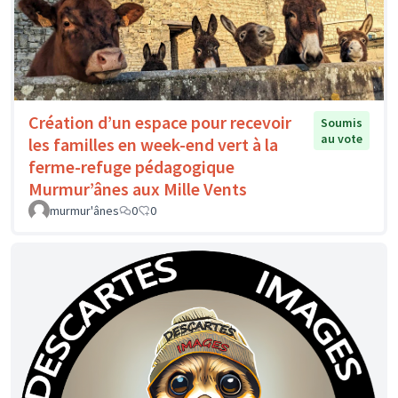
Création d’un espace pour recevoir
Soumis
au vote
les familles en week-end vert à la
ferme-refuge pédagogique
Murmur’ânes aux Mille Vents
murmur'ânes
0
0