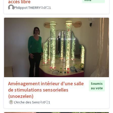
accès libre
Philippot THIERRY
0
1
Aménagement intérieur d'une salle
Soumis
au vote
de stimulations sensorielles
(snoezelen)
L'Arche des Sens
0
1