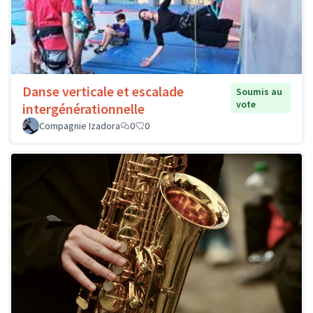
Danse verticale et escalade
Soumis au
vote
intergénérationnelle
Compagnie Izadora
0
0