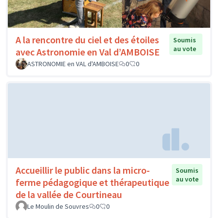
A la rencontre du ciel et des étoiles
Soumis
au vote
avec Astronomie en Val d’AMBOISE
ASTRONOMIE en VAL d'AMBOISE
0
0
Accueillir le public dans la micro-
Soumis
au vote
ferme pédagogique et thérapeutique
de la vallée de Courtineau
Le Moulin de Souvres
0
0