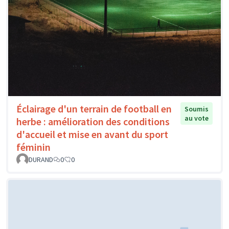
Éclairage d'un terrain de football en
Soumis
au vote
herbe : amélioration des conditions
d'accueil et mise en avant du sport
féminin
DURAND
0
0