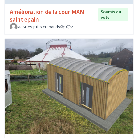
Amélioration de la cour MAM
Soumis au
vote
saint epain
MAM les ptits crapauds
0
2