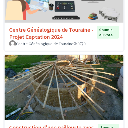
Centre Généalogique de Touraine -
Soumis
au vote
Projet Captation 2024
Centre Généalogique de Touraine
0
0
Construction d'une paillourte avec
Soumis