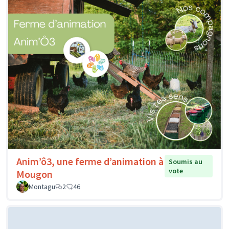
Anim’ô3, une ferme d’animation à
Soumis au
vote
Mougon
Montagu
2
46