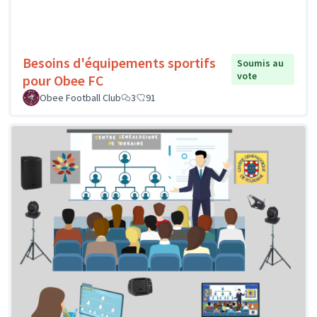
Besoins d'équipements sportifs
Soumis au
vote
pour Obee FC
Obee Football Club
3
91