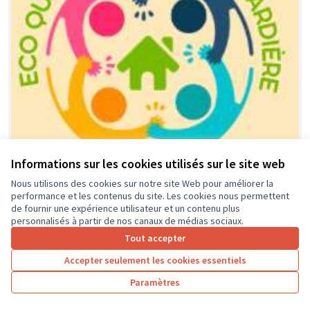
Informations sur les cookies utilisés sur le site web
Nous utilisons des cookies sur notre site Web pour améliorer la
performance et les contenus du site. Les cookies nous permettent
Financement équipement, activités
Soumis
de fournir une expérience utilisateur et un contenu plus
au vote
et animations locales dédié aux
personnalisés à partir de nos canaux de médias sociaux.
jeunes de l'éco-quartier et leurs
Tout accepter
parents.
Accepter seulement les cookies essentiels
association ECO-QUARTIER LA GUIGNARDIERE
0
0
Paramètres