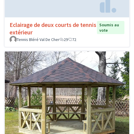
Eclairage de deux courts de tennis
Soumis au
vote
extérieur
Tennis Bléré Val De Cher
29
72