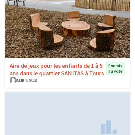
Aire de jeux pour les enfants de 1 à 5
Soumis
au vote
ans dans le quartier SANITAS à Tours
MJB
0
0