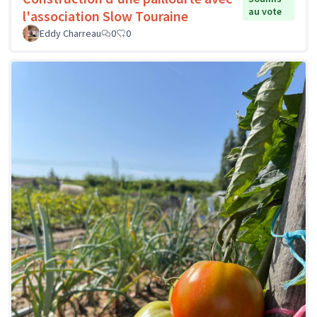
au vote
l'association Slow Touraine
Eddy Charreau
0
0