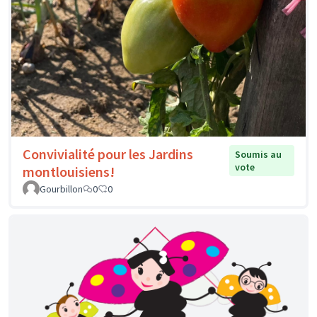
Convivialité pour les Jardins
Soumis au
vote
montlouisiens!
Gourbillon
0
0