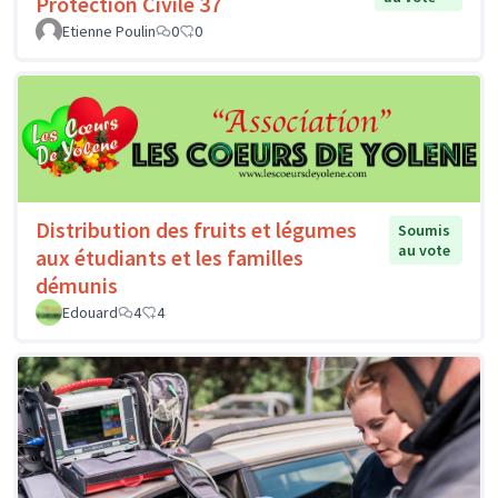
Protection Civile 37
Etienne Poulin
0
0
Distribution des fruits et légumes
Soumis
au vote
aux étudiants et les familles
démunis
Edouard
4
4