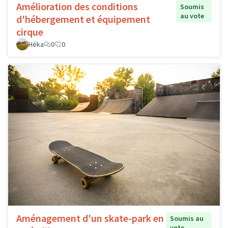
Amélioration des conditions
Soumis
au vote
d'hébergement et équipement
cirque
Héka
0
0
Aménagement d'un skate-park en
Soumis au
vote