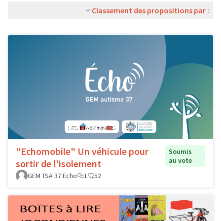
Classement des propositions par :
"Echomobile" Un véhicule pour
Soumis
au vote
sortir de l'isolement
GEM TSA 37 Echo
1
52