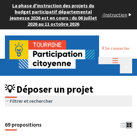
La phase d'instruction des projets du
budget participatif départemental
-
Instruction
jeunesse 2026 est en cours : du 06 juillet
2026 au 11 octobre 2026
Se connecter
Menu princi
Budget Participatif ADULTE 2024
/
Menu p
💡 Déposer un projet
💡 Déposer un projet
Filtrer et rechercher
69 propositions