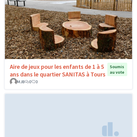
Aire de jeux pour les enfants de 1 à 5
Soumis
au vote
ans dans le quartier SANITAS à Tours
MJB
0
0