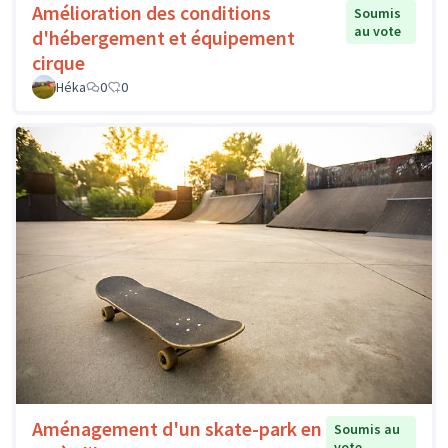
Amélioration des conditions
Soumis
au vote
d'hébergement et équipement
cirque
Héka
0
0
Aménagement d'un skate-park en
Soumis au
vote