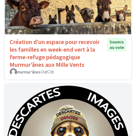
Création d’un espace pour recevoir
Soumis
au vote
les familles en week-end vert à la
ferme-refuge pédagogique
Murmur’ânes aux Mille Vents
murmur'ânes
0
0