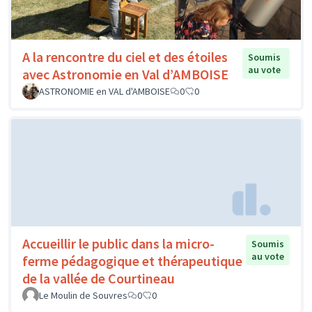
A la rencontre du ciel et des étoiles
Soumis
au vote
avec Astronomie en Val d’AMBOISE
ASTRONOMIE en VAL d'AMBOISE
0
0
Accueillir le public dans la micro-
Soumis
au vote
ferme pédagogique et thérapeutique
de la vallée de Courtineau
Le Moulin de Souvres
0
0