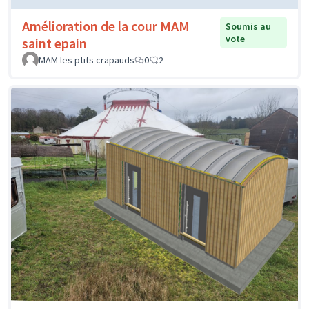
Amélioration de la cour MAM
Soumis au
vote
saint epain
MAM les ptits crapauds
0
2