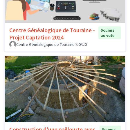
Centre Généalogique de Touraine -
Soumis
au vote
Projet Captation 2024
Centre Généalogique de Touraine
0
0
Construction d'une paillourte avec
Soumis