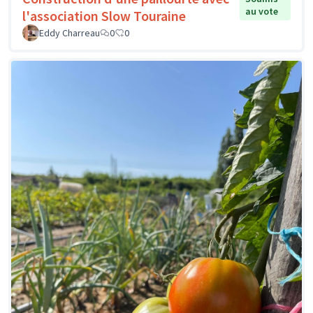
au vote
l'association Slow Touraine
Eddy Charreau
0
0