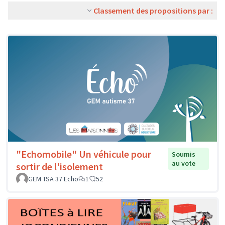
Classement des propositions par :
"Echomobile" Un véhicule pour
Soumis
au vote
sortir de l'isolement
GEM TSA 37 Echo
1
52