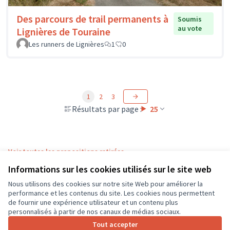
Des parcours de trail permanents à
Soumis
au vote
Lignières de Touraine
Les runners de Lignières
1
0
1
2
3
Résultats par page :
25
Voir toutes les propositions retirées
Informations sur les cookies utilisés sur le site web
Nous utilisons des cookies sur notre site Web pour améliorer la
Conditions d'utilisation
performance et les contenus du site. Les cookies nous permettent
Paramètres des cookies
de fournir une expérience utilisateur et un contenu plus
CD37 sur X
CD37 sur Facebook
CD37 sur Instagram
CD37 sur YouTube
personnalisés à partir de nos canaux de médias sociaux.
(Lien externe)
(Lien externe)
(Lien externe)
(Lien externe)
Tout accepter