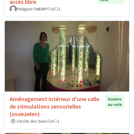
accès libre
Philippot THIERRY
0
1
Aménagement intérieur d'une salle
Soumis
au vote
de stimulations sensorielles
(snoezelen)
L'Arche des Sens
0
1