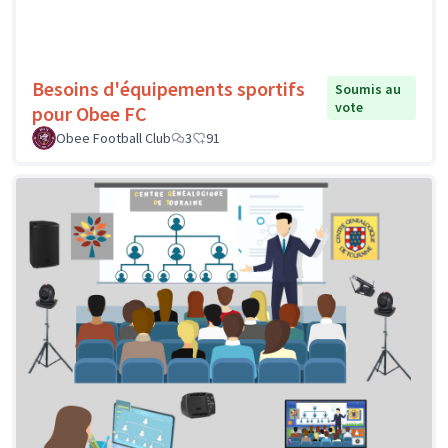
Besoins d'équipements sportifs
Soumis au
vote
pour Obee FC
Obee Football Club
3
91