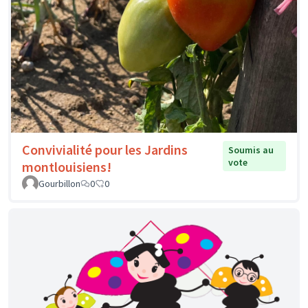
Convivialité pour les Jardins
Soumis au
vote
montlouisiens!
Gourbillon
0
0