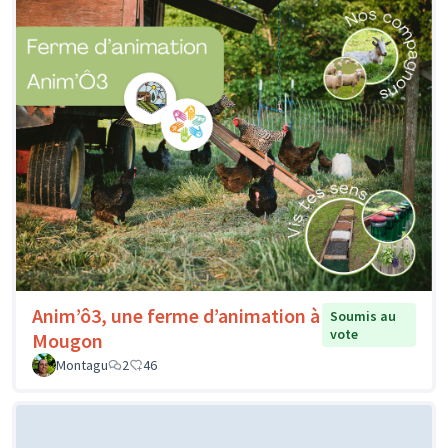
Anim’ô3, une ferme d’animation à
Soumis au
vote
Mougon
Montagu
2
46