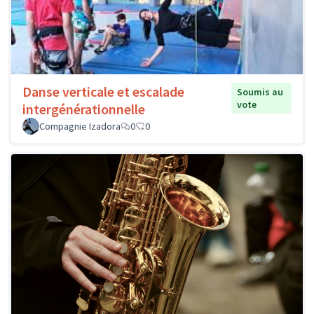
Danse verticale et escalade
Soumis au
vote
intergénérationnelle
Compagnie Izadora
0
0