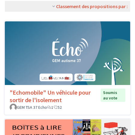
Classement des propositions par :
"Echomobile" Un véhicule pour
Soumis
au vote
sortir de l'isolement
GEM TSA 37 Echo
1
52