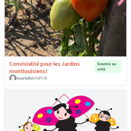
Convivialité pour les Jardins
Soumis au
vote
montlouisiens!
Gourbillon
0
0