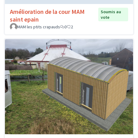
Amélioration de la cour MAM
Soumis au
vote
saint epain
MAM les ptits crapauds
0
2