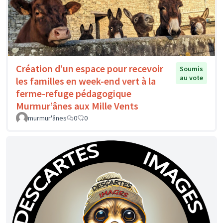
Création d’un espace pour recevoir
Soumis
au vote
les familles en week-end vert à la
ferme-refuge pédagogique
Murmur’ânes aux Mille Vents
murmur'ânes
0
0