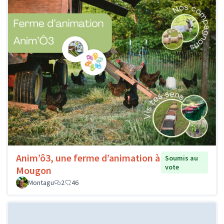
Anim’ô3, une ferme d’animation à
Soumis au
vote
Mougon
Montagu
2
46