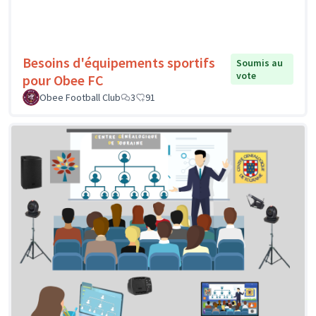
Besoins d'équipements sportifs
Soumis au
vote
pour Obee FC
Obee Football Club
3
91