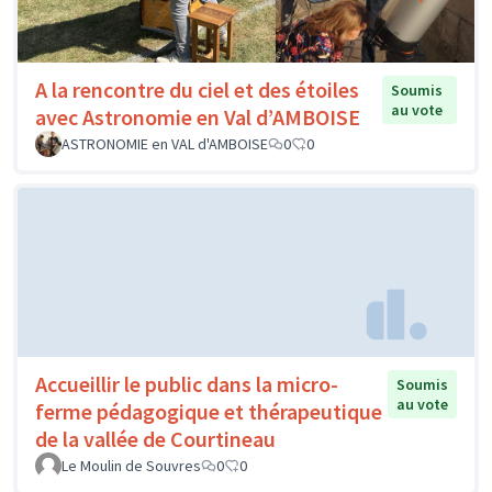
A la rencontre du ciel et des étoiles
Soumis
au vote
avec Astronomie en Val d’AMBOISE
ASTRONOMIE en VAL d'AMBOISE
0
0
Accueillir le public dans la micro-
Soumis
au vote
ferme pédagogique et thérapeutique
de la vallée de Courtineau
Le Moulin de Souvres
0
0