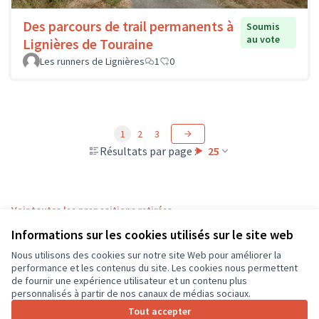
Des parcours de trail permanents à
Soumis
au vote
Lignières de Touraine
Les runners de Lignières
1
0
1
2
3
Résultats par page :
25
Voir toutes les propositions retirées
Informations sur les cookies utilisés sur le site web
Nous utilisons des cookies sur notre site Web pour améliorer la
Conditions d'utilisation
performance et les contenus du site. Les cookies nous permettent
Paramètres des cookies
de fournir une expérience utilisateur et un contenu plus
CD37 sur X
CD37 sur Facebook
CD37 sur Instagram
CD37 sur YouTube
personnalisés à partir de nos canaux de médias sociaux.
(Lien externe)
(Lien externe)
(Lien externe)
(Lien externe)
Tout accepter