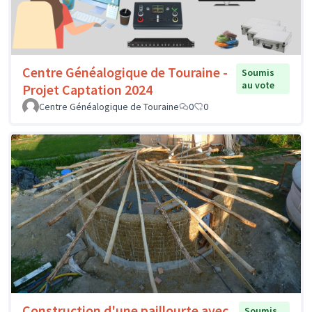
Centre Généalogique de Touraine -
Soumis
au vote
Projet Captation 2024
Centre Généalogique de Touraine
0
0
Construction d'une paillourte avec
Soumis