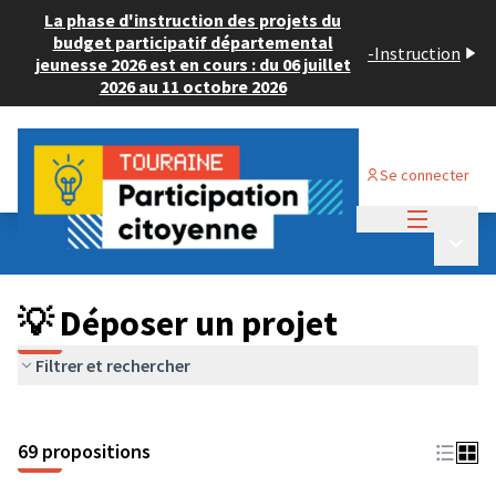
La phase d'instruction des projets du
budget participatif départemental
-
Instruction
jeunesse 2026 est en cours : du 06 juillet
2026 au 11 octobre 2026
Se connecter
Menu princi
Budget Participatif ADULTE 2024
/
Menu p
💡 Déposer un projet
💡 Déposer un projet
Filtrer et rechercher
69 propositions