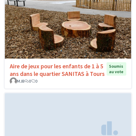
Aire de jeux pour les enfants de 1 à 5
Soumis
au vote
ans dans le quartier SANITAS à Tours
MJB
0
0