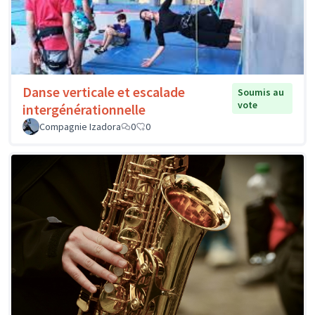
Danse verticale et escalade
Soumis au
vote
intergénérationnelle
Compagnie Izadora
0
0