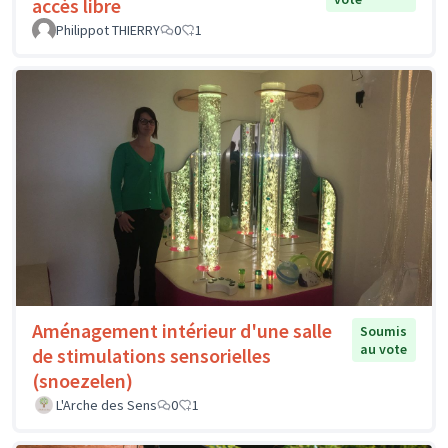
accès libre
Philippot THIERRY
0
1
Aménagement intérieur d'une salle
Soumis
au vote
de stimulations sensorielles
(snoezelen)
L'Arche des Sens
0
1