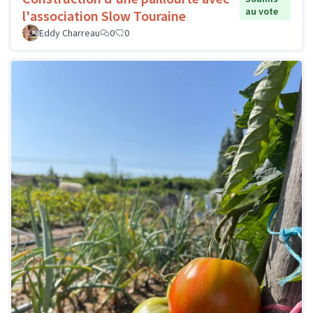
au vote
l'association Slow Touraine
Eddy Charreau
0
0