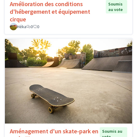
Amélioration des conditions
Soumis
au vote
d'hébergement et équipement
cirque
Héka
0
0
Aménagement d'un skate-park en
Soumis au
vote