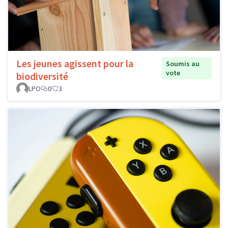
Les jeunes agissent pour la
Soumis au
vote
biodiversité
LPO
0
3