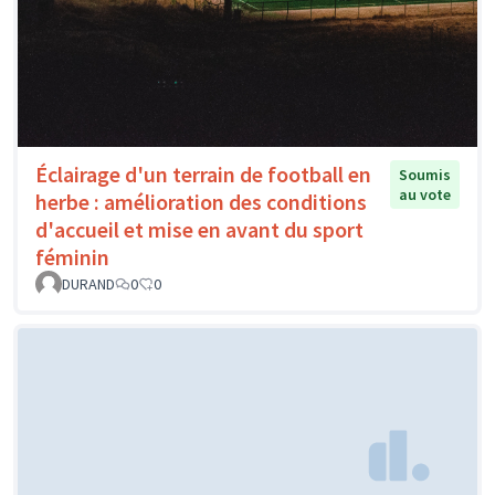
Éclairage d'un terrain de football en
Soumis
au vote
herbe : amélioration des conditions
d'accueil et mise en avant du sport
féminin
DURAND
0
0