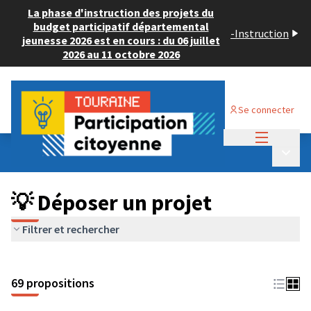
La phase d'instruction des projets du
budget participatif départemental
-
Instruction
jeunesse 2026 est en cours : du 06 juillet
2026 au 11 octobre 2026
Se connecter
Menu princi
Budget Participatif ADULTE 2024
/
Menu p
💡 Déposer un projet
💡 Déposer un projet
Filtrer et rechercher
69 propositions