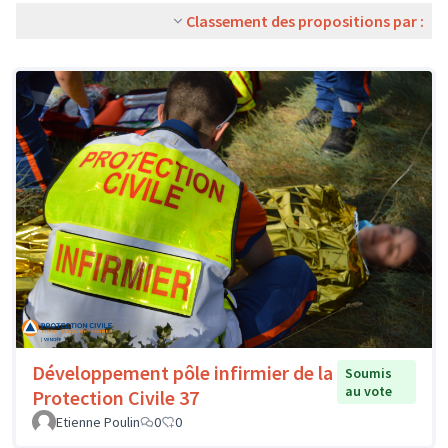
Classement des propositions par :
Développement pôle infirmier de la
Soumis
au vote
Protection Civile 37
Etienne Poulin
0
0