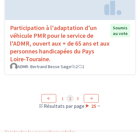
Participation à l'adaptation d'un
Soumis
au vote
véhicule PMR pour le service de
l'ADMR, ouvert aux + de 65 ans et aux
personnes handicapées du Pays
Loire-Touraine.
ADMR- Bertrand Besse Saige
2
1
1
2
3
Résultats par page :
25
Voir toutes les propositions retirées