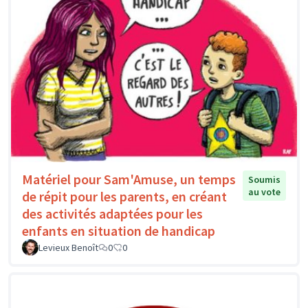
Matériel pour Sam'Amuse, un temps
Soumis
au vote
de répit pour les parents, en créant
des activités adaptées pour les
enfants en situation de handicap
Levieux Benoît
0
0