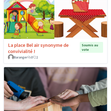
La place Bel air synonyme de
Soumis au
vote
convivialité !
Baranger
0
2