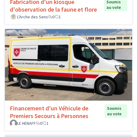
Fabrication d'un kiosque
Soumis
au vote
d'observation de la faune et flore
L'Arche des Sens
0
1
Financement d'un Véhicule de
Soumis
au vote
Premiers Secours à Personnes
LE HENAFF
0
1