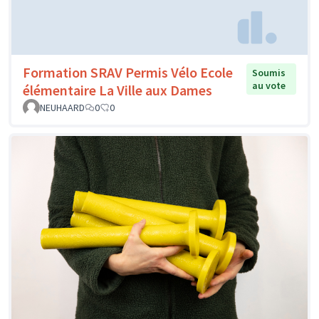
Formation SRAV Permis Vélo Ecole
Soumis
au vote
élémentaire La Ville aux Dames
NEUHAARD
0
0