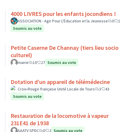
4000 LIVRES pour les enfants jocondiens !
ASSOCIATION - Agir Pour L'Éducation et la Jeunesse
0
1
Soumis au vote
Petite Caserne De Channay (tiers lieu socio
culturel)
mairie
10
27
Soumis au vote
Dotation d’un appareil de télémédecine
Croix-Rouge française Unité Locale de Tours
3
43
Soumis au vote
Restauration de la locomotive à vapeur
231E41 de 1938
AAATV SPDC
0
2
Soumis au vote