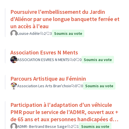
Poursuivre l'embellissement du Jardin
d'Aliénor par une longue banquette ferrée et
un accès à l'eau
Louise-Adèle
2
3
Soumis au vote
Association Esvres N Ments
ASSOCIATION ESVRES N MENTS
0
0
Soumis au vote
Parcours Artistique au Féminin
Association Les Arts Bran'choix
0
0
Soumis au vote
Participation à l'adaptation d'un véhicule
PMR pour le service de l'ADMR, ouvert aux +
de 65 ans et aux personnes handicapées du
Pays Loire-Touraine.
ADMR- Bertrand Besse Saige
2
1
Soumis au vote