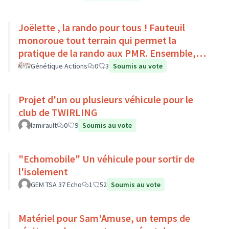
Joëlette , la rando pour tous ! Fauteuil
monoroue tout terrain qui permet la
pratique de la rando aux PMR. Ensemble,
faisons du sport :)
Génétique Actions
0
3
Soumis au vote
Projet d'un ou plusieurs véhicule pour le
club de TWIRLING
lamirault
0
9
Soumis au vote
"Echomobile" Un véhicule pour sortir de
l'isolement
GEM TSA 37 Echo
1
52
Soumis au vote
Matériel pour Sam'Amuse, un temps de