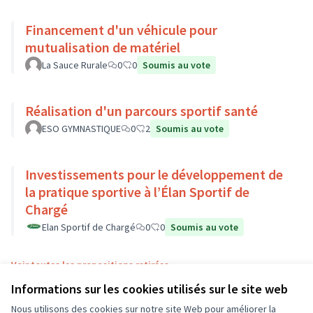
Financement d'un véhicule pour
mutualisation de matériel
La Sauce Rurale
0
0
Soumis au vote
Réalisation d'un parcours sportif santé
ESO GYMNASTIQUE
0
2
Soumis au vote
Investissements pour le développement de
la pratique sportive à l’Élan Sportif de
Chargé
Elan Sportif de Chargé
0
0
Soumis au vote
Voir toutes les propositions retirées
Informations sur les cookies utilisés sur le site web
Nous utilisons des cookies sur notre site Web pour améliorer la
Conditions d'utilisation