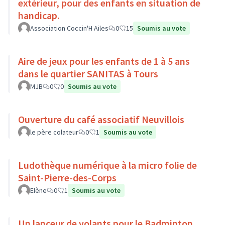
extérieur, pour des enfants en situation de
handicap.
Association Coccin'H Ailes
0
15
Soumis au vote
Aire de jeux pour les enfants de 1 à 5 ans
dans le quartier SANITAS à Tours
MJB
0
0
Soumis au vote
Ouverture du café associatif Neuvillois
le père colateur
0
1
Soumis au vote
Ludothèque numérique à la micro folie de
Saint-Pierre-des-Corps
Elène
0
1
Soumis au vote
Un lanceur de volants pour le Badminton