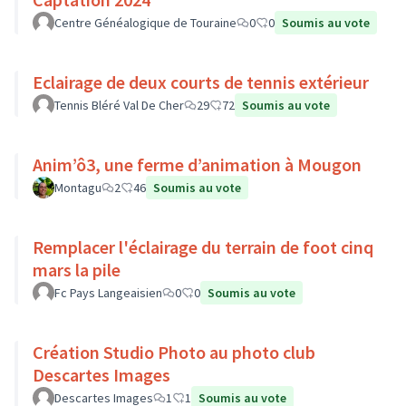
Centre Généalogique de Touraine
0
0
Soumis au vote
Eclairage de deux courts de tennis extérieur
Tennis Bléré Val De Cher
29
72
Soumis au vote
Anim’ô3, une ferme d’animation à Mougon
Montagu
2
46
Soumis au vote
Remplacer l'éclairage du terrain de foot cinq
mars la pile
Fc Pays Langeaisien
0
0
Soumis au vote
Création Studio Photo au photo club
Descartes Images
Descartes Images
1
1
Soumis au vote