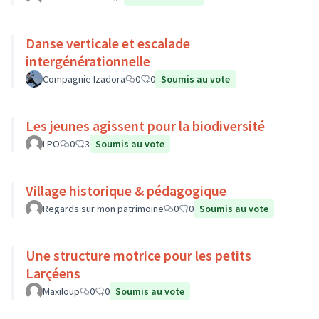
Danse verticale et escalade
intergénérationnelle
Compagnie Izadora
0
0
Soumis au vote
Les jeunes agissent pour la biodiversité
LPO
0
3
Soumis au vote
Village historique & pédagogique
Regards sur mon patrimoine
0
0
Soumis au vote
Une structure motrice pour les petits
Larçéens
Maxiloup
0
0
Soumis au vote