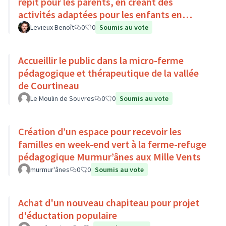
répit pour les parents, en créant des
activités adaptées pour les enfants en
situation de handicap
Levieux Benoît
0
0
Soumis au vote
Accueillir le public dans la micro-ferme
pédagogique et thérapeutique de la vallée
de Courtineau
Le Moulin de Souvres
0
0
Soumis au vote
Création d’un espace pour recevoir les
familles en week-end vert à la ferme-refuge
pédagogique Murmur’ânes aux Mille Vents
murmur'ânes
0
0
Soumis au vote
Achat d'un nouveau chapiteau pour projet
d'éductation populaire