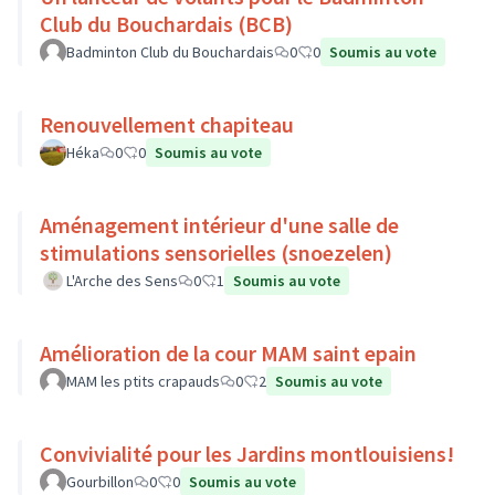
Club du Bouchardais (BCB)
Badminton Club du Bouchardais
0
0
Soumis au vote
Renouvellement chapiteau
Héka
0
0
Soumis au vote
Aménagement intérieur d'une salle de
stimulations sensorielles (snoezelen)
L'Arche des Sens
0
1
Soumis au vote
Amélioration de la cour MAM saint epain
MAM les ptits crapauds
0
2
Soumis au vote
Convivialité pour les Jardins montlouisiens!
Gourbillon
0
0
Soumis au vote