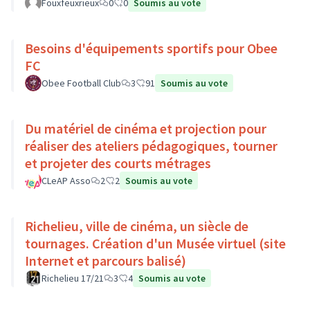
Fouxfeuxrieux
0
0
Soumis au vote
Besoins d'équipements sportifs pour Obee
FC
Obee Football Club
3
91
Soumis au vote
Du matériel de cinéma et projection pour
réaliser des ateliers pédagogiques, tourner
et projeter des courts métrages
CLeAP Asso
2
2
Soumis au vote
Richelieu, ville de cinéma, un siècle de
tournages. Création d'un Musée virtuel (site
Internet et parcours balisé)
Richelieu 17/21
3
4
Soumis au vote