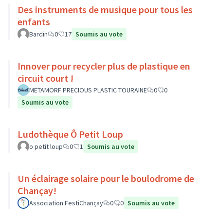
Des instruments de musique pour tous les
enfants
Bardin
0
17
Soumis au vote
Innover pour recycler plus de plastique en
circuit court !
METAMORF PRECIOUS PLASTIC TOURAINE
0
0
Soumis au vote
Ludothèque Ô Petit Loup
o petit loup
0
1
Soumis au vote
Un éclairage solaire pour le boulodrome de
Chançay!
Association FestiChançay
0
0
Soumis au vote