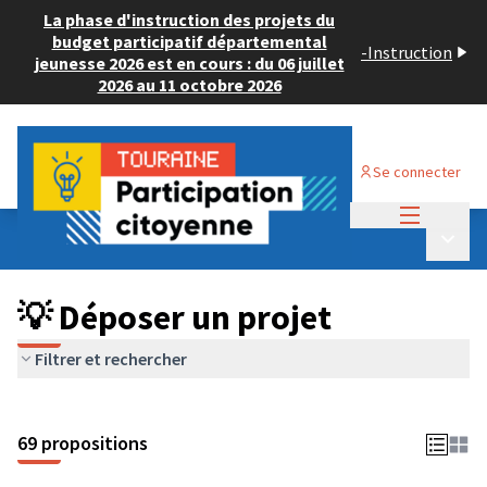
La phase d'instruction des projets du
budget participatif départemental
-
Instruction
jeunesse 2026 est en cours : du 06 juillet
2026 au 11 octobre 2026
Se connecter
Menu princi
Budget Participatif ADULTE 2024
/
Menu p
💡 Déposer un projet
💡 Déposer un projet
Filtrer et rechercher
69 propositions