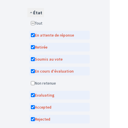
État
Tout
En attente de réponse
Retirée
Soumis au vote
En cours d'évaluation
Non retenue
Evaluating
Accepted
Rejected