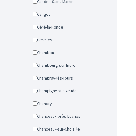
Candes-Saint-Martin
Cangey
Céré-la-Ronde
Cerelles
Chambon
Chambourg-sur-Indre
Chambray-lès-Tours
Champigny-sur-Veude
Chançay
Chanceaux-près-Loches
Chanceaux-sur-Choisille