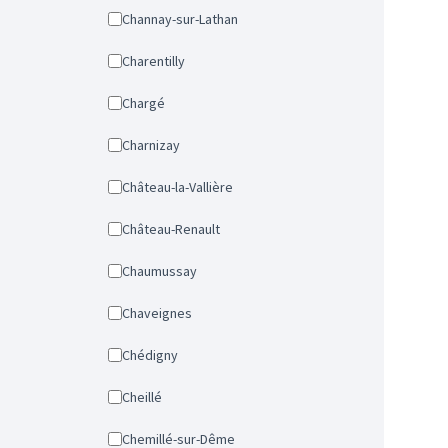
Channay-sur-Lathan
Charentilly
Chargé
Charnizay
Château-la-Vallière
Château-Renault
Chaumussay
Chaveignes
Chédigny
Cheillé
Chemillé-sur-Dême