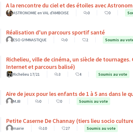
ASTRONOMIE en VAL d'AMBOISE
0
0
So
Réalisation d'un parcours sportif santé
ESO GYMNASTIQUE
0
2
Soumis au vot
Richelieu, ville de cinéma, un siècle de tournages.
Internet et parcours balisé)
Richelieu 17/21
3
4
Soumis au vote
Aire de jeux pour les enfants de 1 à 5 ans dans le 
MJB
0
0
Soumis au vote
Petite Caserne De Channay (tiers lieu socio culture
mairie
10
27
Soumis au vote