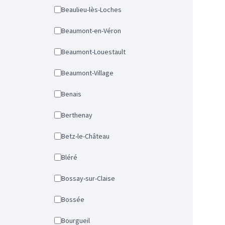
Beaulieu-lès-Loches
Beaumont-en-Véron
Beaumont-Louestault
Beaumont-Village
Benais
Berthenay
Betz-le-Château
Bléré
Bossay-sur-Claise
Bossée
Bourgueil