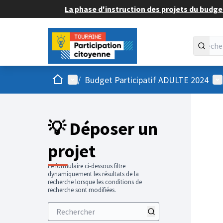
La phase d'instruction des projets du budget
Accueil
Menu principal
Me
/
Budget Participatif ADULTE 2024
💡 Déposer un
projet
Le formulaire ci-dessous filtre
dynamiquement les résultats de la
recherche lorsque les conditions de
recherche sont modifiées.