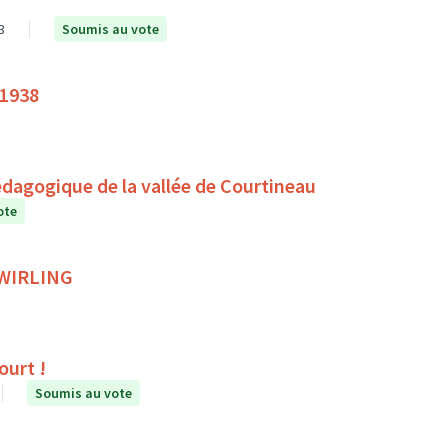
3
Soumis au vote
 1938
édagogique de la vallée de Courtineau
ote
 TWIRLING
ourt !
Soumis au vote