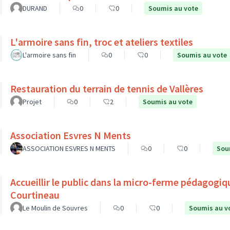
DURAND
0
0
Soumis au vote
L'armoire sans fin, troc et ateliers textiles
L'armoire sans fin
0
0
Soumis au vote
Restauration du terrain de tennis de Vallères
Projet
0
2
Soumis au vote
Association Esvres N Ments
ASSOCIATION ESVRES N MENTS
0
0
Sou
Accueillir le public dans la micro-ferme pédagogiq
Courtineau
Le Moulin de Souvres
0
0
Soumis au v