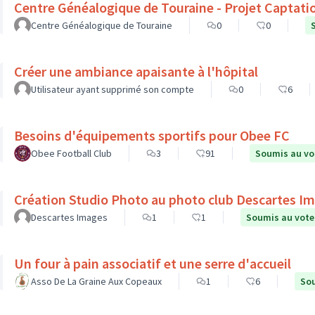
Centre Généalogique de Touraine - Projet Captati
Centre Généalogique de Touraine
0
0
Créer une ambiance apaisante à l'hôpital
Utilisateur ayant supprimé son compte
0
6
Besoins d'équipements sportifs pour Obee FC
Obee Football Club
3
91
Soumis au vo
Création Studio Photo au photo club Descartes I
Descartes Images
1
1
Soumis au vote
Un four à pain associatif et une serre d'accueil
Asso De La Graine Aux Copeaux
1
6
Sou