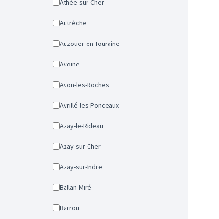
Athée-sur-Cher
Autrèche
Auzouer-en-Touraine
Avoine
Avon-les-Roches
Avrillé-les-Ponceaux
Azay-le-Rideau
Azay-sur-Cher
Azay-sur-Indre
Ballan-Miré
Barrou