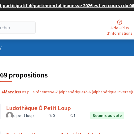
 participatif départemental jeunesse 2026 est en cours : du 06 
Aide - Plus
d'informations
nu utilisateur
/
69 propositions
Aléatoire
Les plus récentes
A-Z (alphabétique)
Z-A (alphabétique inverse)
Ludothèque Ô Petit Loup
o petit loup
0
1
Soumis au vote