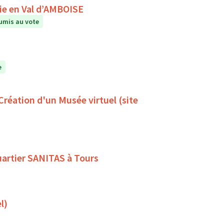
A la rencontre du ciel et des étoiles avec Astronomie en Val d’AMBOISE
umis au vote
e
 Création d'un Musée virtuel (site
quartier SANITAS à Tours
l)