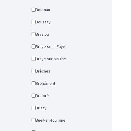
Bournan
Boussay
Braslou
Braye-sous-Faye
Braye-sur-Maulne
Brèches
Bréhémont
Bridoré
Brizay
Bueil-en-Touraine