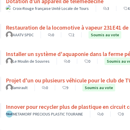
Dotation d’un appareil de télémédecine
Croix-Rouge française Unité Locale de Tours
3
4
Restauration de la locomotive à vapeur 231E41 de
AAATV SPDC
0
2
Soumis au vote
Installer un système d'aquaponie dans la ferme p
Le Moulin de Souvres
0
0
Soumis au v
Projet d'un ou plusieurs véhicule pour le club de
lamirault
0
9
Soumis au vote
Innover pour recycler plus de plastique en circuit c
METAMORF PRECIOUS PLASTIC TOURAINE
0
0