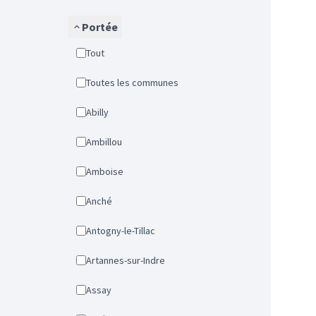
Portée
Tout
Toutes les communes
Abilly
Ambillou
Amboise
Anché
Antogny-le-Tillac
Artannes-sur-Indre
Assay