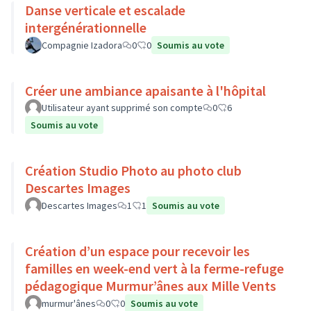
Danse verticale et escalade
intergénérationnelle
Compagnie Izadora
0
0
Soumis au vote
Créer une ambiance apaisante à l'hôpital
Utilisateur ayant supprimé son compte
0
6
Soumis au vote
Création Studio Photo au photo club
Descartes Images
Descartes Images
1
1
Soumis au vote
Création d’un espace pour recevoir les
familles en week-end vert à la ferme-refuge
pédagogique Murmur’ânes aux Mille Vents
murmur'ânes
0
0
Soumis au vote