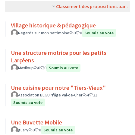
Classement des propositions par :
Village historique & pédagogique
Regards sur mon patrimoine
0
0
Soumis au vote
Une structure motrice pour les petits
Larçéens
Maxiloup
0
0
Soumis au vote
Une cuisine pour notre "Tiers-Vieux"
Association BEGUIN'âge Val-de-Cher
4
21
Soumis au vote
Une Buvette Mobile
guary
0
0
Soumis au vote