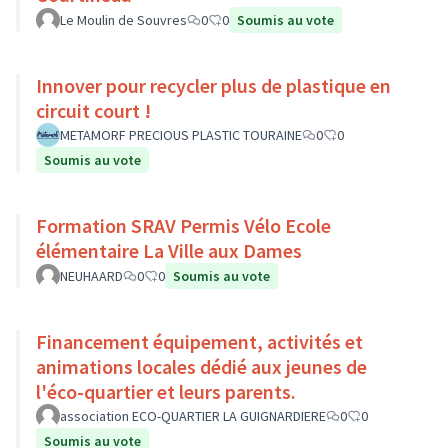
Le Moulin de Souvres
0
0
Soumis au vote
Innover pour recycler plus de plastique en
circuit court !
METAMORF PRECIOUS PLASTIC TOURAINE
0
0
Soumis au vote
Formation SRAV Permis Vélo Ecole
élémentaire La Ville aux Dames
NEUHAARD
0
0
Soumis au vote
Financement équipement, activités et
animations locales dédié aux jeunes de
l'éco-quartier et leurs parents.
association ECO-QUARTIER LA GUIGNARDIERE
0
0
Soumis au vote