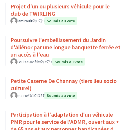
Projet d'un ou plusieurs véhicule pour le
club de TWIRLING
lamirault
0
9
Soumis au vote
Poursuivre l'embellissement du Jardin
d'Aliénor par une longue banquette ferrée et
un accès à l'eau
Louise-Adèle
2
3
Soumis au vote
Petite Caserne De Channay (tiers lieu socio
culturel)
mairie
10
27
Soumis au vote
Participation à l'adaptation d'un véhicule
PMR pour le service de l'ADMR, ouvert aux +
de 65 ans et aux personnes handicapées du