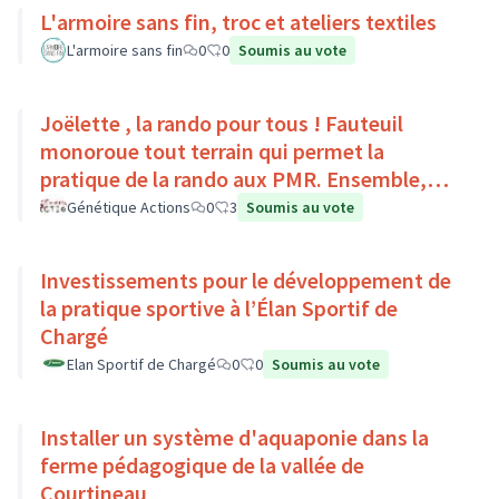
L'armoire sans fin, troc et ateliers textiles
L'armoire sans fin
0
0
Soumis au vote
Joëlette , la rando pour tous ! Fauteuil
monoroue tout terrain qui permet la
pratique de la rando aux PMR. Ensemble,
faisons du sport :)
Génétique Actions
0
3
Soumis au vote
Investissements pour le développement de
la pratique sportive à l’Élan Sportif de
Chargé
Elan Sportif de Chargé
0
0
Soumis au vote
Installer un système d'aquaponie dans la
ferme pédagogique de la vallée de
Courtineau