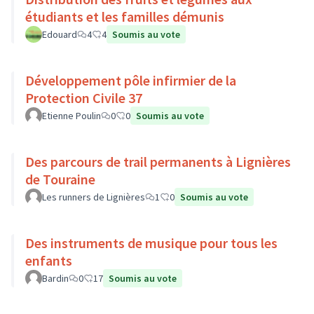
étudiants et les familles démunis
Edouard
4
4
Soumis au vote
Développement pôle infirmier de la
Protection Civile 37
Etienne Poulin
0
0
Soumis au vote
Des parcours de trail permanents à Lignières
de Touraine
Les runners de Lignières
1
0
Soumis au vote
Des instruments de musique pour tous les
enfants
Bardin
0
17
Soumis au vote