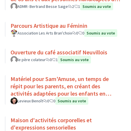
Pays Loire-Touraine.
ADMR- Bertrand Besse Saige
2
1
Soumis au vote
Parcours Artistique au Féminin
Association Les Arts Bran'choix
0
0
Soumis au vote
Ouverture du café associatif Neuvillois
le père colateur
0
1
Soumis au vote
Matériel pour Sam'Amuse, un temps de
répit pour les parents, en créant des
activités adaptées pour les enfants en
situation de handicap
Levieux Benoît
0
0
Soumis au vote
Maison d'activités corporelles et
d'expressions sensorielles