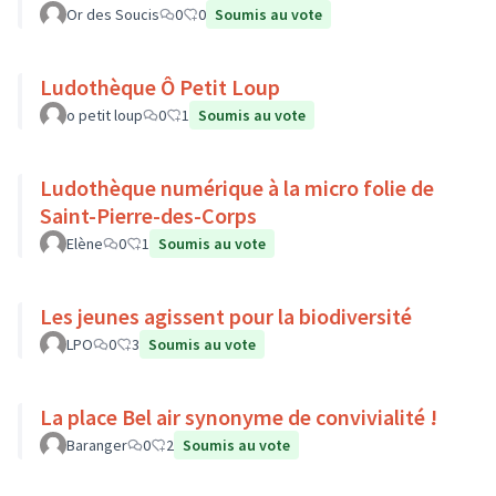
Or des Soucis
0
0
Soumis au vote
Ludothèque Ô Petit Loup
o petit loup
0
1
Soumis au vote
Ludothèque numérique à la micro folie de
Saint-Pierre-des-Corps
Elène
0
1
Soumis au vote
Les jeunes agissent pour la biodiversité
LPO
0
3
Soumis au vote
La place Bel air synonyme de convivialité !
Baranger
0
2
Soumis au vote