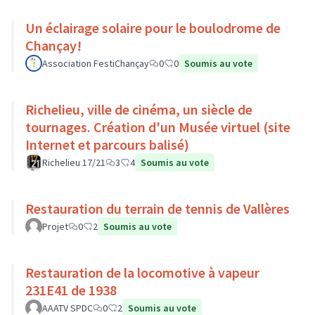
Un éclairage solaire pour le boulodrome de
Chançay!
Association FestiChançay
0
0
Soumis au vote
Richelieu, ville de cinéma, un siècle de
tournages. Création d'un Musée virtuel (site
Internet et parcours balisé)
Richelieu 17/21
3
4
Soumis au vote
Restauration du terrain de tennis de Vallères
Projet
0
2
Soumis au vote
Restauration de la locomotive à vapeur
231E41 de 1938
AAATV SPDC
0
2
Soumis au vote