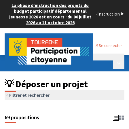
La phase d'instruction des projets du
budget participatif départemental
-
Instruction
jeunesse 2026 est en cours : du 06 juillet
2026 au 11 octobre 2026
Se connecter
Menu princi
Budget Participatif ADULTE 2024
/
Menu p
💡 Déposer un projet
💡 Déposer un projet
Filtrer et rechercher
69 propositions