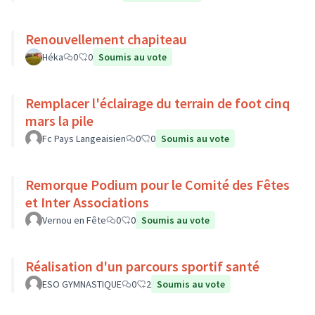
Renouvellement chapiteau
Héka
0
0
Soumis au vote
Remplacer l'éclairage du terrain de foot cinq
mars la pile
Fc Pays Langeaisien
0
0
Soumis au vote
Remorque Podium pour le Comité des Fêtes
et Inter Associations
Vernou en Fête
0
0
Soumis au vote
Réalisation d'un parcours sportif santé
ESO GYMNASTIQUE
0
2
Soumis au vote