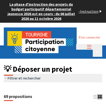
La phase d'instruction des projets du
budget participatif départemental
-
Instruction
jeunesse 2026 est en cours : du 06 juillet
2026 au 11 octobre 2026
Se connecter
Menu princi
Budget Participatif ADULTE 2024
/
Menu p
💡 Déposer un projet
💡 Déposer un projet
Filtrer et rechercher
69 propositions