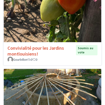
Convivialité pour les Jardins
Soumis au
vote
montlouisiens!
Gourbillon
0
0