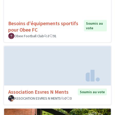
Besoins d'équipements sportifs
Soumis au
vote
pour Obee FC
Obee Football Club
3
91
Association Esvres N Ments
Soumis au vote
ASSOCIATION ESVRES N MENTS
0
0