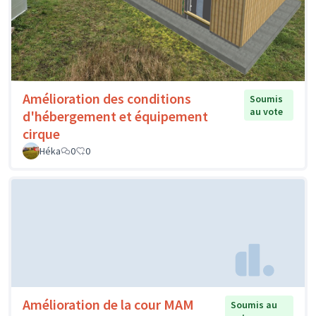
Amélioration des conditions
Soumis
au vote
d'hébergement et équipement
cirque
Héka
0
0
Amélioration de la cour MAM
Soumis au