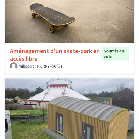
Aménagement d'un skate-park en
Soumis au
vote
accès libre
Philippot THIERRY
0
1