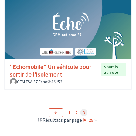
"Echomobile" Un véhicule pour
Soumis
au vote
sortir de l'isolement
GEM TSA 37 Echo
1
52
1
2
3
Résultats par page :
25