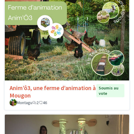
Anim’ô3, une ferme d’animation à
Soumis au
vote
Mougon
Montagu
2
46