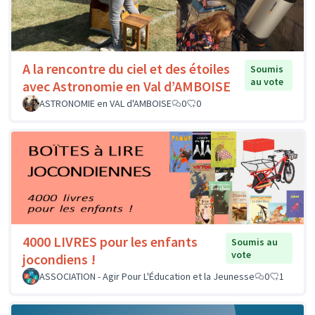
A la rencontre du ciel et des étoiles
Soumis
au vote
avec Astronomie en Val d’AMBOISE
ASTRONOMIE en VAL d'AMBOISE
0
0
4000 LIVRES pour les enfants
Soumis au
vote
jocondiens !
ASSOCIATION - Agir Pour L'Éducation et la Jeunesse
0
1