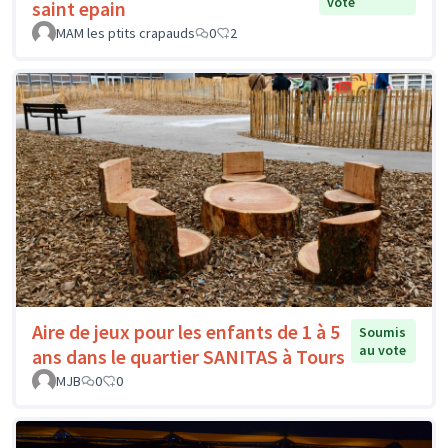
vote
saint epain
MAM les ptits crapauds
0
2
Aire de jeux pour les enfants de 1 à 5
Soumis
au vote
ans dans le quartier SANITAS à Tours
MJB
0
0