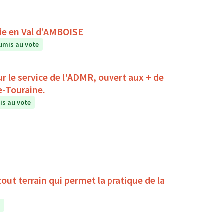
A la rencontre du ciel et des étoiles avec Astronomie en Val d’AMBOISE
umis au vote
r le service de l'ADMR, ouvert aux + de
e-Touraine.
s au vote
la pratique de la
e