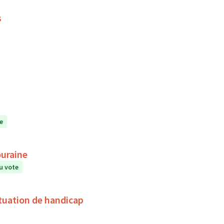
s
e
ouraine
u vote
tuation de handicap