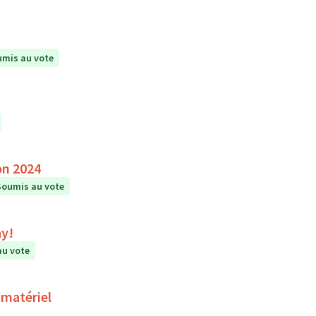
mis au vote
on 2024
Soumis au vote
ay!
au vote
 matériel