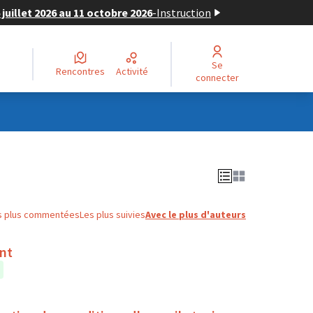
juillet 2026 au 11 octobre 2026
-
Instruction
Se
Rencontres
Activité
connecter
s plus commentées
Les plus suivies
Avec le plus d'auteurs
ent