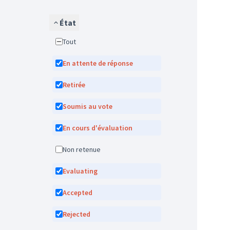
État
Tout
En attente de réponse
Retirée
Soumis au vote
En cours d'évaluation
Non retenue
Evaluating
Accepted
Rejected