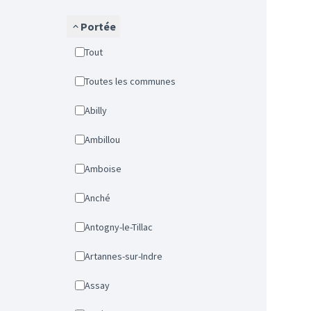
Portée
Tout
Toutes les communes
Abilly
Ambillou
Amboise
Anché
Antogny-le-Tillac
Artannes-sur-Indre
Assay