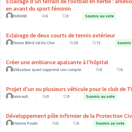
Éclairage d'un terrain de football en herbe : améli
en avant du sport féminin
DURAND
0
0
Soumis au vote
Eclairage de deux courts de tennis extérieur
Tennis Bléré Val De Cher
29
72
Soumis 
Créer une ambiance apaisante à l'hôpital
Utilisateur ayant supprimé son compte
0
6
Projet d'un ou plusieurs véhicule pour le club de
lamirault
0
9
Soumis au vote
Développement pôle infirmier de la Protection Civ
Etienne Poulin
0
0
Soumis au vote