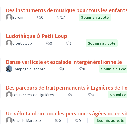
Des instruments de musique pour tous les enfant
Bardin
0
17
Soumis au vote
Ludothèque Ô Petit Loup
o petit loup
0
1
Soumis au vote
Danse verticale et escalade intergénérationnelle
Compagnie Izadora
0
0
Soumis au vot
Des parcours de trail permanents à Lignières de T
Les runners de Lignières
1
0
Soumis a
Un vélo tandem pour les personnes âgées ou en si
En selle Marcelle
0
0
Soumis au vote