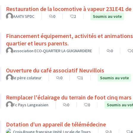
Restauration de la locomotive à vapeur 231E41 de
AAATV SPDC
0
2
Soumis au vote
Financement équipement, activités et animations l
quartier et leurs parents.
association ECO-QUARTIER LA GUIGNARDIERE
0
Ouverture du café associatif Neuvillois
le père colateur
0
1
Soumis au vote
Remplacer l'éclairage du terrain de foot cinq mars l
Fc Pays Langeaisien
0
0
Soumis au vo
Dotation d’un appareil de télémédecine
Croix-Rouge française Unité Locale de Tours
3
4