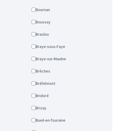
Bournan
Boussay
Braslou
Braye-sous-Faye
Braye-sur-Maulne
Brèches
Bréhémont
Bridoré
Brizay
Bueil-en-Touraine