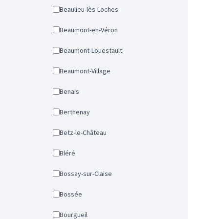
Beaulieu-lès-Loches
Beaumont-en-Véron
Beaumont-Louestault
Beaumont-Village
Benais
Berthenay
Betz-le-Château
Bléré
Bossay-sur-Claise
Bossée
Bourgueil