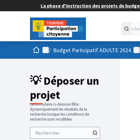
La phase d'instruction des projets du budget
Accueil
Menu principal
Me
/
Budget Participatif ADULTE 2024
💡 Déposer un
projet
Le formulaire ci-dessous filtre
dynamiquement les résultats de la
recherche lorsque les conditions de
recherche sont modifiées.