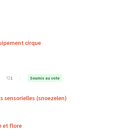
uipement cirque
1
Soumis au vote
s sensorielles (snoezelen)
 et flore