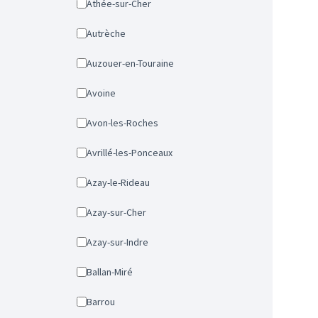
Athée-sur-Cher
Autrèche
Auzouer-en-Touraine
Avoine
Avon-les-Roches
Avrillé-les-Ponceaux
Azay-le-Rideau
Azay-sur-Cher
Azay-sur-Indre
Ballan-Miré
Barrou