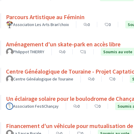
Parcours Artistique au Féminin
Association Les Arts Bran'choix
0
0
Sou
Aménagement d'un skate-park en accès libre
Philippot THIERRY
0
1
Soumis au vote
Centre Généalogique de Touraine - Projet Captati
Centre Généalogique de Touraine
0
0
Un éclairage solaire pour le boulodrome de Chanç
Association FestiChançay
0
0
Soumis 
Financement d'un véhicule pour mutualisation de
La Sauce Rurale
0
0
Soumis au vote