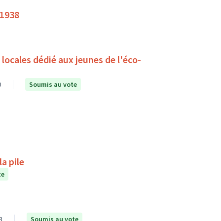
 1938
ocales dédié aux jeunes de l'éco-
0
Soumis au vote
a pile
te
3
Soumis au vote