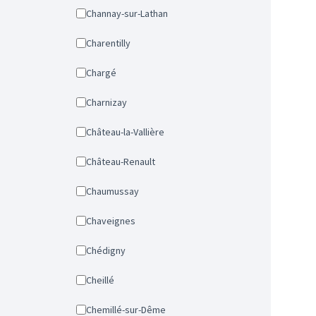
Channay-sur-Lathan
Charentilly
Chargé
Charnizay
Château-la-Vallière
Château-Renault
Chaumussay
Chaveignes
Chédigny
Cheillé
Chemillé-sur-Dême