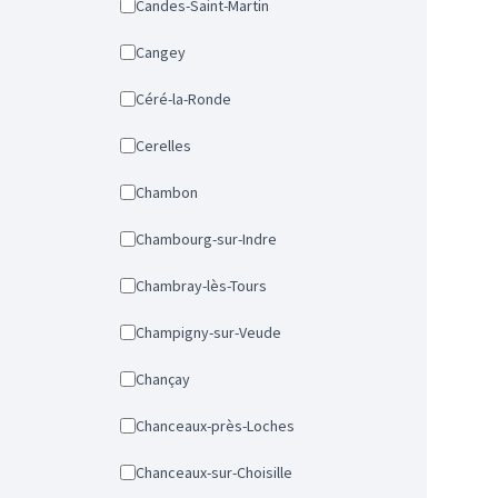
Candes-Saint-Martin
Cangey
Céré-la-Ronde
Cerelles
Chambon
Chambourg-sur-Indre
Chambray-lès-Tours
Champigny-sur-Veude
Chançay
Chanceaux-près-Loches
Chanceaux-sur-Choisille