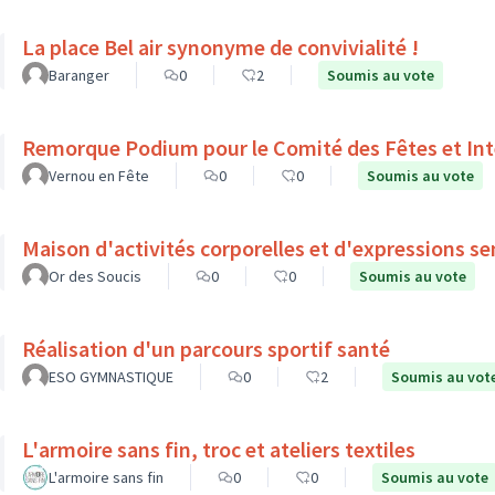
La place Bel air synonyme de convivialité !
Baranger
0
2
Soumis au vote
Remorque Podium pour le Comité des Fêtes et Int
Vernou en Fête
0
0
Soumis au vote
Maison d'activités corporelles et d'expressions se
Or des Soucis
0
0
Soumis au vote
Réalisation d'un parcours sportif santé
ESO GYMNASTIQUE
0
2
Soumis au vot
L'armoire sans fin, troc et ateliers textiles
L'armoire sans fin
0
0
Soumis au vote