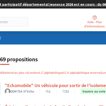
 participatif départemental jeunesse 2026 est en cours : du 06 
Aide - Plus
d'informations
nu utilisateur
/
69 propositions
Aléatoire
Les plus récentes
A-Z (alphabétique)
Z-A (alphabétique inverse)
Le
"Echomobile" Un véhicule pour sortir de l'isolem
GEM TSA 37 Echo
1
52
Soumis au vote