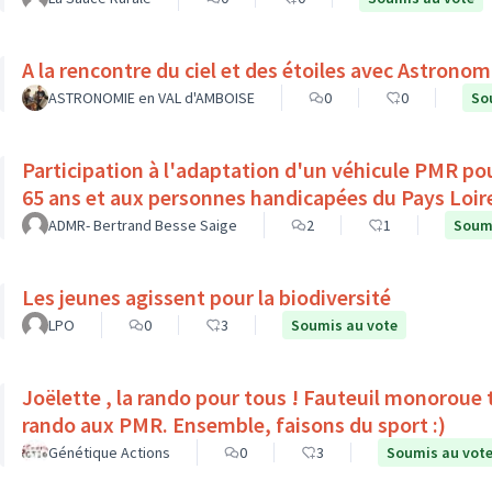
ASTRONOMIE en VAL d'AMBOISE
0
0
So
Participation à l'adaptation d'un véhicule PMR pou
65 ans et aux personnes handicapées du Pays Loir
ADMR- Bertrand Besse Saige
2
1
Soumi
Les jeunes agissent pour la biodiversité
LPO
0
3
Soumis au vote
Joëlette , la rando pour tous ! Fauteuil monoroue tout terrain qui permet 
rando aux PMR. Ensemble, faisons du sport :)
Génétique Actions
0
3
Soumis au vot