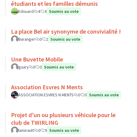
étudiants et les familles démunis
Edouard
4
4
Soumis au vote
La place Bel air synonyme de convivialité !
Baranger
0
2
Soumis au vote
Une Buvette Mobile
guary
0
0
Soumis au vote
Association Esvres N Ments
ASSOCIATION ESVRES N MENTS
0
0
Soumis au vote
Projet d'un ou plusieurs véhicule pour le
club de TWIRLING
lamirault
0
9
Soumis au vote