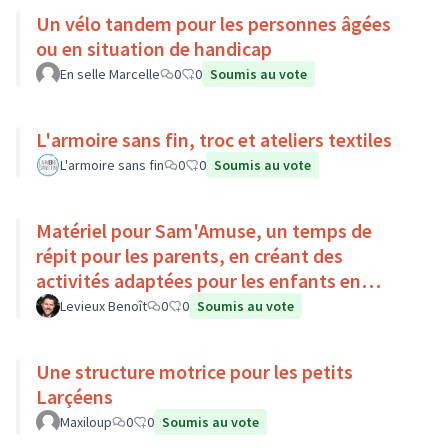
Un vélo tandem pour les personnes âgées
ou en situation de handicap
En selle Marcelle
0
0
Soumis au vote
L'armoire sans fin, troc et ateliers textiles
L'armoire sans fin
0
0
Soumis au vote
Matériel pour Sam'Amuse, un temps de
répit pour les parents, en créant des
activités adaptées pour les enfants en
situation de handicap
Levieux Benoît
0
0
Soumis au vote
Une structure motrice pour les petits
Larçéens
Maxiloup
0
0
Soumis au vote