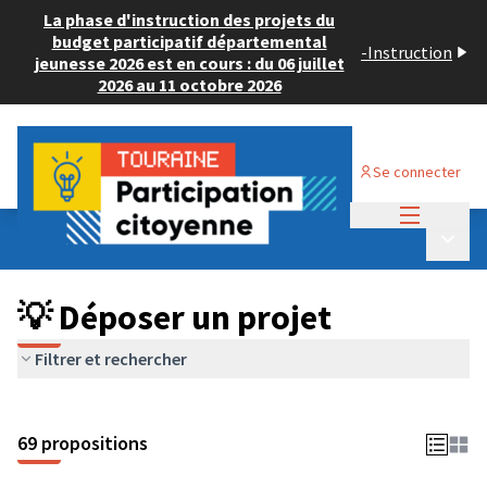
La phase d'instruction des projets du
budget participatif départemental
-
Instruction
jeunesse 2026 est en cours : du 06 juillet
2026 au 11 octobre 2026
Se connecter
Menu princi
Budget Participatif ADULTE 2024
/
Menu p
💡 Déposer un projet
💡 Déposer un projet
Filtrer et rechercher
69 propositions