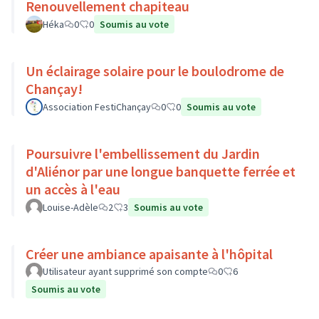
Renouvellement chapiteau
Héka
0
0
Soumis au vote
Un éclairage solaire pour le boulodrome de
Chançay!
Association FestiChançay
0
0
Soumis au vote
Poursuivre l'embellissement du Jardin
d'Aliénor par une longue banquette ferrée et
un accès à l'eau
Louise-Adèle
2
3
Soumis au vote
Créer une ambiance apaisante à l'hôpital
Utilisateur ayant supprimé son compte
0
6
Soumis au vote