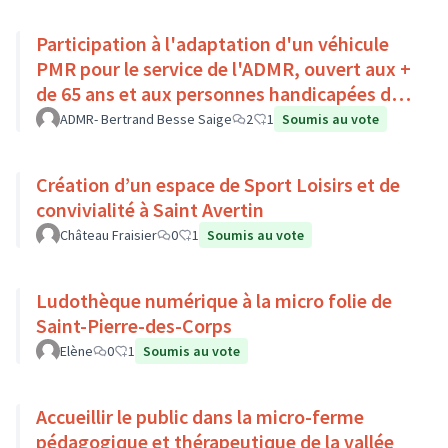
Participation à l'adaptation d'un véhicule
PMR pour le service de l'ADMR, ouvert aux +
de 65 ans et aux personnes handicapées du
Pays Loire-Touraine.
ADMR- Bertrand Besse Saige
2
1
Soumis au vote
Création d’un espace de Sport Loisirs et de
convivialité à Saint Avertin
Château Fraisier
0
1
Soumis au vote
Ludothèque numérique à la micro folie de
Saint-Pierre-des-Corps
Elène
0
1
Soumis au vote
Accueillir le public dans la micro-ferme
pédagogique et thérapeutique de la vallée