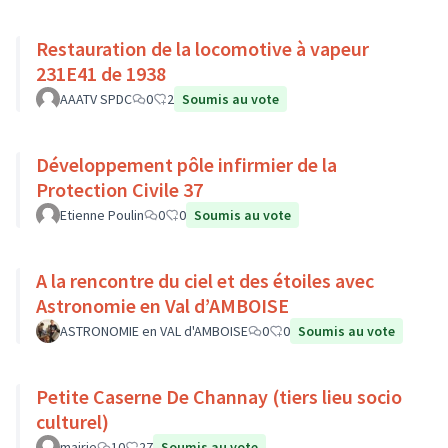
Restauration de la locomotive à vapeur
231E41 de 1938
AAATV SPDC
0
2
Soumis au vote
Développement pôle infirmier de la
Protection Civile 37
Etienne Poulin
0
0
Soumis au vote
A la rencontre du ciel et des étoiles avec
Astronomie en Val d’AMBOISE
ASTRONOMIE en VAL d'AMBOISE
0
0
Soumis au vote
Petite Caserne De Channay (tiers lieu socio
culturel)
mairie
10
27
Soumis au vote