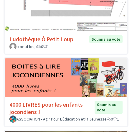
Ludothèque Ô Petit Loup
Soumis au vote
o petit loup
0
1
4000 LIVRES pour les enfants
Soumis au
vote
jocondiens !
ASSOCIATION - Agir Pour L'Éducation et la Jeunesse
0
1