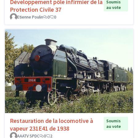
Développement pôle infirmier de la
Soumis
au vote
Protection Civile 37
Etienne Poulin
0
0
Restauration de la locomotive à
Soumis
au vote
vapeur 231E41 de 1938
AAATV SPDC
0
2