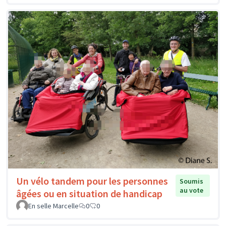
Un vélo tandem pour les personnes
Soumis
au vote
âgées ou en situation de handicap
En selle Marcelle
0
0