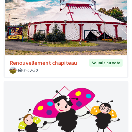
Renouvellement chapiteau
Soumis au vote
Héka
0
0