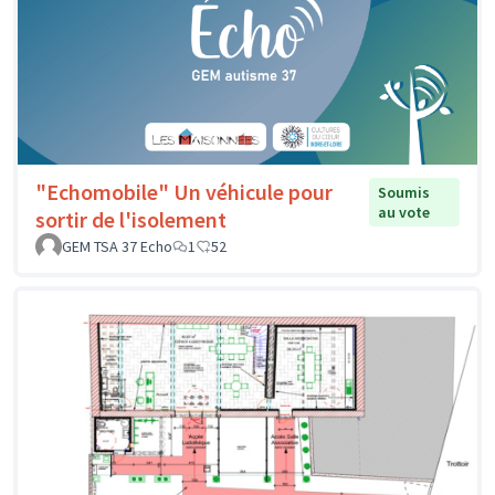
"Echomobile" Un véhicule pour
Soumis
au vote
sortir de l'isolement
GEM TSA 37 Echo
1
52