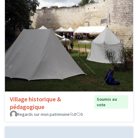
Village historique &
Soumis au
vote
pédagogique
Regards sur mon patrimoine
0
0