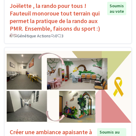
Joëlette , la rando pour tous !
Soumis
au vote
Fauteuil monoroue tout terrain qui
permet la pratique de la rando aux
PMR. Ensemble, faisons du sport :)
Génétique Actions
0
3
Créer une ambiance apaisante à
Soumis au