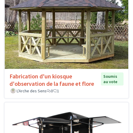
Fabrication d'un kiosque
Soumis
au vote
d'observation de la faune et flore
L'Arche des Sens
0
1