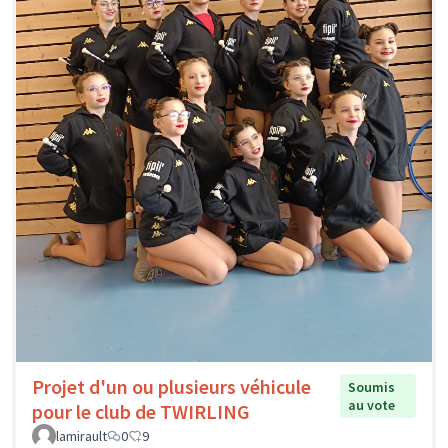
Projet d'un ou plusieurs véhicule
Soumis
au vote
pour le club de TWIRLING
lamirault
0
9