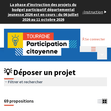
La phase d'instruction des projets du
budget participatif départemental
-
Instruction
jeunesse 2026 est en cours : du 06 juillet
2026 au 11 octobre 2026
Se connecter
Menu princi
Budget Participatif ADULTE 2024
/
Menu p
💡 Déposer un projet
💡 Déposer un projet
Filtrer et rechercher
69 propositions