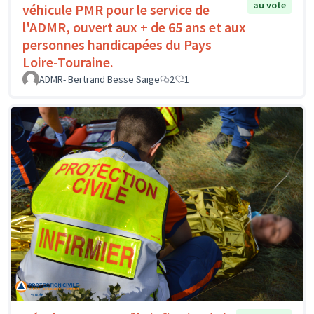
au vote
véhicule PMR pour le service de
l'ADMR, ouvert aux + de 65 ans et aux
personnes handicapées du Pays
Loire-Touraine.
ADMR- Bertrand Besse Saige
2
1