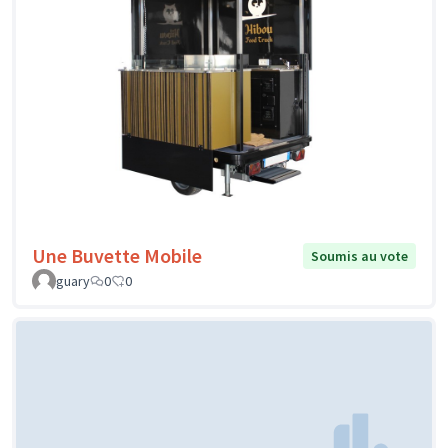
Une Buvette Mobile
Soumis au vote
guary
0
0