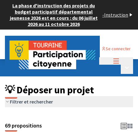
La phase d'instruction des projets du
budget participatif départemental
-
Instruction
jeunesse 2026 est en cours : du 06 juillet
2026 au 11 octobre 2026
Se connecter
Menu princi
Budget Participatif ADULTE 2024
/
Menu p
💡 Déposer un projet
💡 Déposer un projet
Filtrer et rechercher
69 propositions