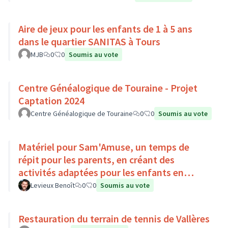
Aire de jeux pour les enfants de 1 à 5 ans
dans le quartier SANITAS à Tours
MJB
0
0
Soumis au vote
Centre Généalogique de Touraine - Projet
Captation 2024
Centre Généalogique de Touraine
0
0
Soumis au vote
Matériel pour Sam'Amuse, un temps de
répit pour les parents, en créant des
activités adaptées pour les enfants en
situation de handicap
Levieux Benoît
0
0
Soumis au vote
Restauration du terrain de tennis de Vallères