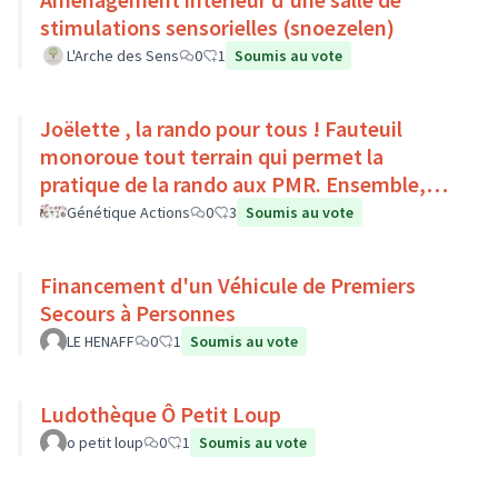
stimulations sensorielles (snoezelen)
L'Arche des Sens
0
1
Soumis au vote
Joëlette , la rando pour tous ! Fauteuil
monoroue tout terrain qui permet la
pratique de la rando aux PMR. Ensemble,
faisons du sport :)
Génétique Actions
0
3
Soumis au vote
Financement d'un Véhicule de Premiers
Secours à Personnes
LE HENAFF
0
1
Soumis au vote
Ludothèque Ô Petit Loup
o petit loup
0
1
Soumis au vote