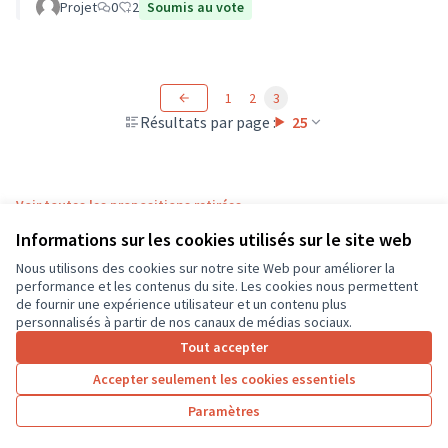
Projet
0
2
Soumis au vote
1
2
3
Résultats par page :
25
Voir toutes les propositions retirées
Informations sur les cookies utilisés sur le site web
Nous utilisons des cookies sur notre site Web pour améliorer la
Conditions d'utilisation
performance et les contenus du site. Les cookies nous permettent
Paramètres des cookies
de fournir une expérience utilisateur et un contenu plus
CD37 sur X
CD37 sur Facebook
CD37 sur Instagram
CD37 sur YouTube
personnalisés à partir de nos canaux de médias sociaux.
(Lien externe)
(Lien externe)
(Lien externe)
(Lien externe)
Tout accepter
Accepter seulement les cookies essentiels
Licence Cre
(Lien extern
Paramètres
(Lien externe)
Site réalisé grâce au
logiciel libre Decidim
.
(Lien externe)