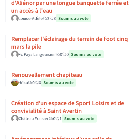
d'Aliénor par une longue banquette ferrée et
un accès à l'eau
Louise-Adèle
2
3
Soumis au vote
Remplacer l'éclairage du terrain de foot cinq
mars la pile
Fc Pays Langeaisien
0
0
Soumis au vote
Renouvellement chapiteau
Héka
0
0
Soumis au vote
Création d’un espace de Sport Loisirs et de
convivialité à Saint Avertin
Château Fraisier
0
1
Soumis au vote
Aménagement intérieur d'une salle de