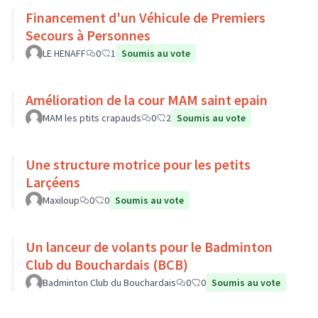
Financement d'un Véhicule de Premiers
Secours à Personnes
LE HENAFF
0
1
Soumis au vote
Amélioration de la cour MAM saint epain
MAM les ptits crapauds
0
2
Soumis au vote
Une structure motrice pour les petits
Larçéens
Maxiloup
0
0
Soumis au vote
Un lanceur de volants pour le Badminton
Club du Bouchardais (BCB)
Badminton Club du Bouchardais
0
0
Soumis au vote