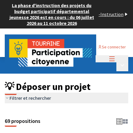
La phase d'instruction des projets du
budget participatif départemental
-
Instruction
jeunesse 2026 est en cours : du 06 juillet
2026 au 11 octobre 2026
Se connecter
Menu princi
Budget Participatif ADULTE 2024
/
Menu p
💡 Déposer un projet
💡 Déposer un projet
Filtrer et rechercher
69 propositions