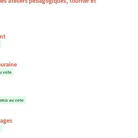
des ateliers pédagogiques, tourner et
ent
ouraine
u vote
mis au vote
mages