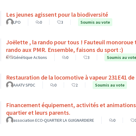
Les jeunes agissent pour la biodiversité
LPO
0
3
Soumis au vote
Joëlette , la rando pour tous ! Fauteuil monoroue tout terrain qui permet 
rando aux PMR. Ensemble, faisons du sport :)
Génétique Actions
0
3
Soumis au vot
Restauration de la locomotive à vapeur 231E41 de
AAATV SPDC
0
2
Soumis au vote
Financement équipement, activités et animations l
quartier et leurs parents.
association ECO-QUARTIER LA GUIGNARDIERE
0