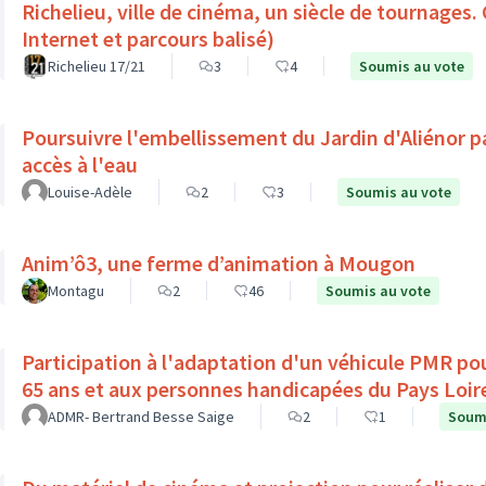
Richelieu, ville de cinéma, un siècle de tournages.
Internet et parcours balisé)
Richelieu 17/21
3
4
Soumis au vote
Poursuivre l'embellissement du Jardin d'Aliénor p
accès à l'eau
Louise-Adèle
2
3
Soumis au vote
Anim’ô3, une ferme d’animation à Mougon
Montagu
2
46
Soumis au vote
Participation à l'adaptation d'un véhicule PMR pou
65 ans et aux personnes handicapées du Pays Loir
ADMR- Bertrand Besse Saige
2
1
Soumi