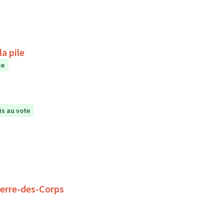
a pile
te
s au vote
ierre-des-Corps