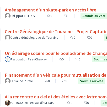
Aménagement d'un skate-park en accès libre
Philippot THIERRY
0
1
Soumis au vote
Centre Généalogique de Touraine - Projet Captati
Centre Généalogique de Touraine
0
0
Un éclairage solaire pour le boulodrome de Chanç
Association FestiChançay
0
0
Soumis 
Financement d'un véhicule pour mutualisation de
La Sauce Rurale
0
0
Soumis au vote
ASTRONOMIE en VAL d'AMBOISE
0
0
So