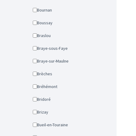
Bournan
Boussay
Braslou
Braye-sous-Faye
Braye-sur-Maulne
Brèches
Bréhémont
Bridoré
Brizay
Bueil-en-Touraine