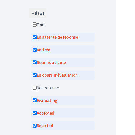
État
Tout
En attente de réponse
Retirée
Soumis au vote
En cours d'évaluation
Non retenue
Evaluating
Accepted
Rejected