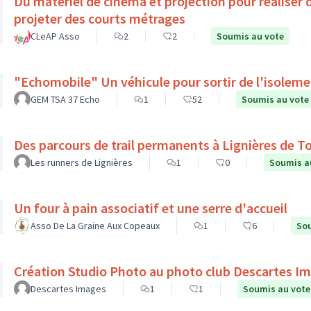
Du matériel de cinéma et projection pour réaliser 
projeter des courts métrages
CLeAP Asso
2
2
Soumis au vote
"Echomobile" Un véhicule pour sortir de l'isolem
GEM TSA 37 Echo
1
52
Soumis au vote
Des parcours de trail permanents à Lignières de T
Les runners de Lignières
1
0
Soumis a
Un four à pain associatif et une serre d'accueil
Asso De La Graine Aux Copeaux
1
6
Sou
Création Studio Photo au photo club Descartes I
Descartes Images
1
1
Soumis au vote