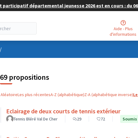
 participatif départemental jeunesse 2026 est en cours : du 06 
Aide - Plus
d'informations
nu utilisateur
/
69 propositions
Aléatoire
Les plus récentes
A-Z (alphabétique)
Z-A (alphabétique inverse)
Le
Eclairage de deux courts de tennis extérieur
Tennis Bléré Val De Cher
29
72
Soumis 