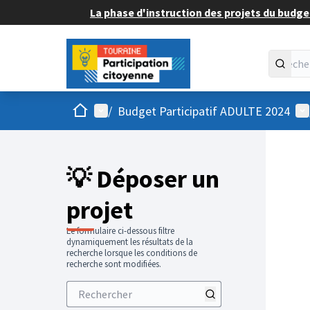
La phase d'instruction des projets du budget
Accueil
Menu principal
Me
/
Budget Participatif ADULTE 2024
💡 Déposer un
projet
Le formulaire ci-dessous filtre
dynamiquement les résultats de la
recherche lorsque les conditions de
recherche sont modifiées.