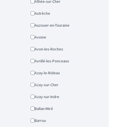
Athée-sur-Cher
Autrèche
Auzouer-en-Touraine
Avoine
Avon-les-Roches
Avrillé-les-Ponceaux
Azay-le-Rideau
Azay-sur-Cher
Azay-sur-Indre
Ballan-Miré
Barrou