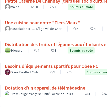
Petite Caserne De Channay (tiers lieu socio culture
mairie
10
27
Soumis au vote
Une cuisine pour notre "Tiers-Vieux"
Association BEGUIN'âge Val-de-Cher
4
21
Distribution des fruits et légumes aux étudiants e
Edouard
4
4
Soumis au vote
Besoins d'équipements sportifs pour Obee FC
Obee Football Club
3
91
Soumis au vo
Dotation d’un appareil de télémédecine
Croix-Rouge française Unité Locale de Tours
3
4