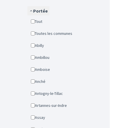
Portée
Tout
Toutes les communes
Abilly
Ambillou
Amboise
Anché
Antogny-le-Tillac
Artannes-sur-Indre
Assay