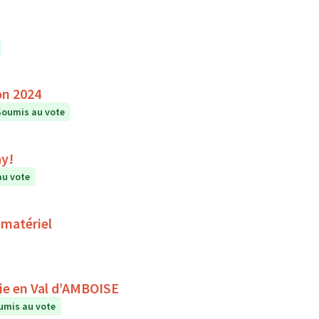
on 2024
Soumis au vote
ay!
au vote
 matériel
A la rencontre du ciel et des étoiles avec Astronomie en Val d’AMBOISE
umis au vote