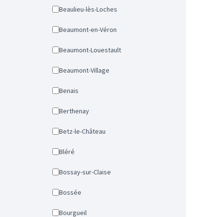
Beaulieu-lès-Loches
Beaumont-en-Véron
Beaumont-Louestault
Beaumont-Village
Benais
Berthenay
Betz-le-Château
Bléré
Bossay-sur-Claise
Bossée
Bourgueil