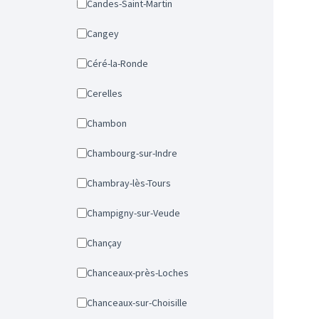
Candes-Saint-Martin
Cangey
Céré-la-Ronde
Cerelles
Chambon
Chambourg-sur-Indre
Chambray-lès-Tours
Champigny-sur-Veude
Chançay
Chanceaux-près-Loches
Chanceaux-sur-Choisille