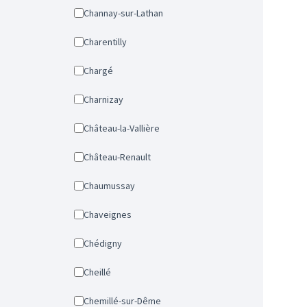
Channay-sur-Lathan
Charentilly
Chargé
Charnizay
Château-la-Vallière
Château-Renault
Chaumussay
Chaveignes
Chédigny
Cheillé
Chemillé-sur-Dême