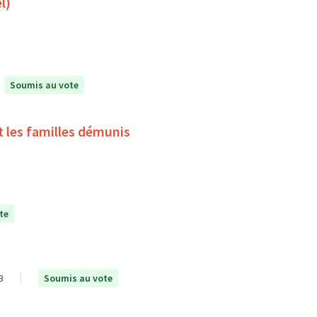
l)
Soumis au vote
t les familles démunis
te
3
Soumis au vote