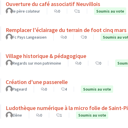
Ouverture du café associatif Neuvillois
le père colateur
0
1
Soumis au vote
Remplacer l'éclairage du terrain de foot cinq mars l
Fc Pays Langeaisien
0
0
Soumis au vo
Village historique & pédagogique
Regards sur mon patrimoine
0
0
Soumi
Création d'une passerelle
Pageard
0
4
Soumis au vote
Ludothèque numérique à la micro folie de Saint-P
Elène
0
1
Soumis au vote