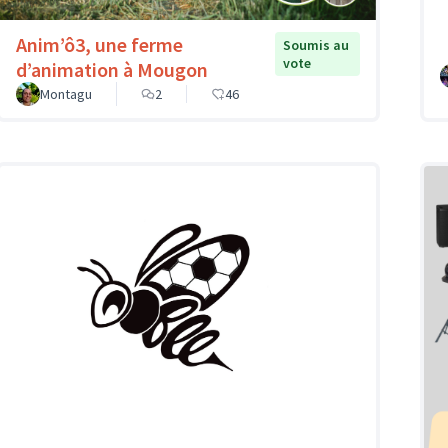
Anim’ô3, une ferme
Soumis au
vote
d’animation à Mougon
Montagu
2
46