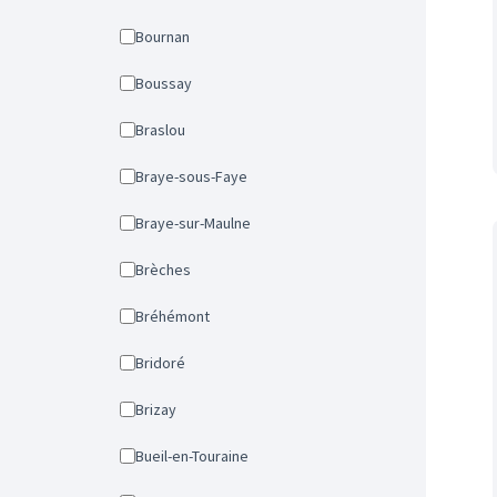
Bournan
Boussay
Braslou
Braye-sous-Faye
Braye-sur-Maulne
Brèches
Bréhémont
Bridoré
Brizay
Bueil-en-Touraine