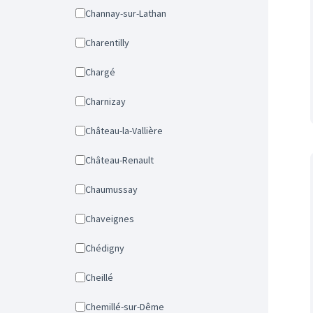
Channay-sur-Lathan
Charentilly
Chargé
Charnizay
Château-la-Vallière
Château-Renault
Chaumussay
Chaveignes
Chédigny
Cheillé
Chemillé-sur-Dême