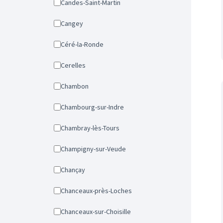
Candes-Saint-Martin
Cangey
Céré-la-Ronde
Cerelles
Chambon
Chambourg-sur-Indre
Chambray-lès-Tours
Champigny-sur-Veude
Chançay
Chanceaux-près-Loches
Chanceaux-sur-Choisille