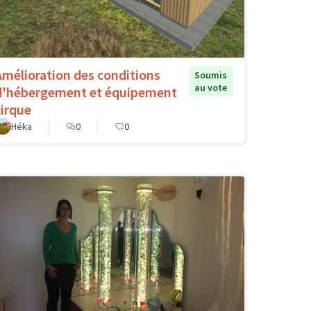
Amélioration des conditions
Soumis
au vote
d'hébergement et équipement
cirque
Héka
0
0