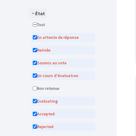
État
Tout
En attente de réponse
Retirée
Soumis au vote
En cours d'évaluation
Non retenue
Evaluating
Accepted
Rejected