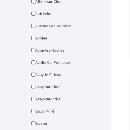
Athée-sur-Cher
Autrèche
Auzouer-en-Touraine
Avoine
Avon-les-Roches
Avrillé-les-Ponceaux
Azay-le-Rideau
Azay-sur-Cher
Azay-sur-Indre
Ballan-Miré
Barrou