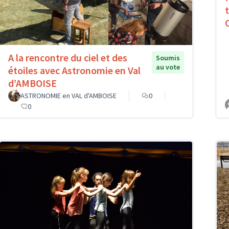
A la rencontre du ciel et des
Soumis
au vote
étoiles avec Astronomie en Val
d’AMBOISE
ASTRONOMIE en VAL d'AMBOISE
0
0