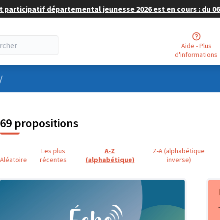
 participatif départemental jeunesse 2026 est en cours : du 06 
Aide - Plus
d'informations
nu utilisateur
/
69 propositions
Les plus
A-Z
Z-A (alphabétique
Aléatoire
récentes
(alphabétique)
inverse)