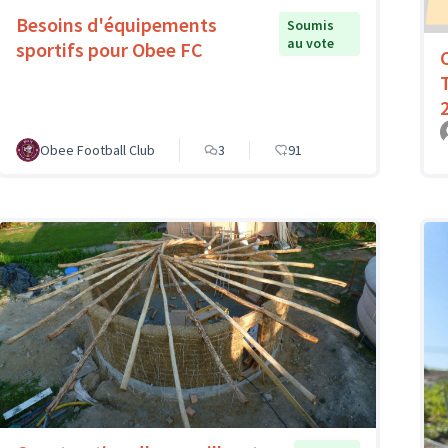
Besoins d'équipements
Soumis
au vote
sportifs pour Obee FC
Obee Football Club
3
91