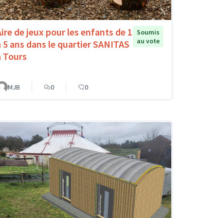
Aire de jeux pour les enfants de 1
Soumis
au vote
à 5 ans dans le quartier SANITAS
à Tours
MJB
0
0