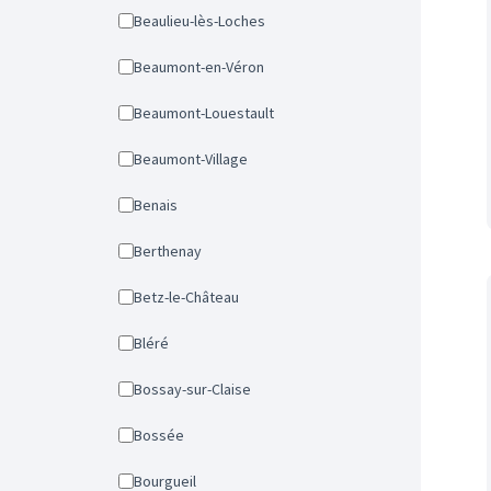
Beaulieu-lès-Loches
Beaumont-en-Véron
Beaumont-Louestault
Beaumont-Village
Benais
Berthenay
Betz-le-Château
Bléré
Bossay-sur-Claise
Bossée
Bourgueil