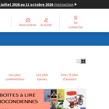
juillet 2026 au 11 octobre 2026
-
Instruction
Se
Rencontres
Activité
connecter
Les plus
Les plus
Avec le plus
commentées
suivies
d'auteurs