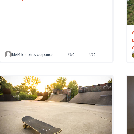
MAM les ptits crapauds
0
2