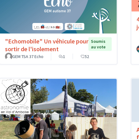
"Echomobile" Un véhicule pour
Soumis
au vote
sortir de l'isolement
GEM TSA 37 Echo
1
52
A