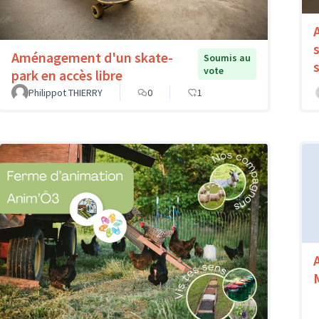
Aménagement d'un skate-
Soumis au
vote
park en accès libre
Philippot THIERRY
0
1