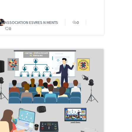
ASSOCIATION ESVRES N MENTS
0
0