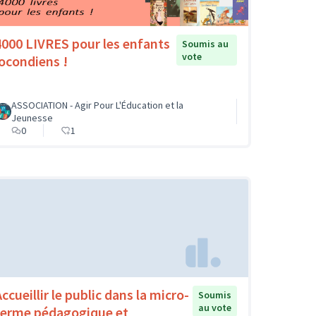
4000 LIVRES pour les enfants
Soumis au
vote
jocondiens !
ASSOCIATION - Agir Pour L'Éducation et la
Jeunesse
0
1
ccueillir le public dans la micro-
Soumis
au vote
ferme pédagogique et