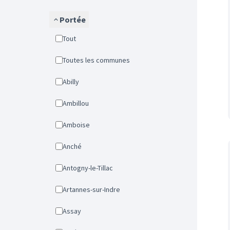
Portée
Tout
Toutes les communes
Abilly
Ambillou
Amboise
Anché
Antogny-le-Tillac
Artannes-sur-Indre
Assay