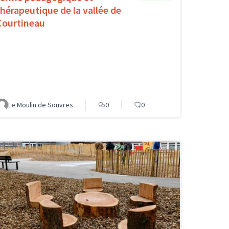
thérapeutique de la vallée de
Courtineau
Le Moulin de Souvres
0
0