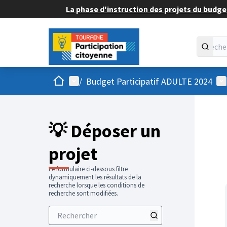
La phase d'instruction des projets du budget
Accueil
Menu principal
Me
/
Budget Participatif ADULTE 2024
💡 Déposer un
projet
Le formulaire ci-dessous filtre
dynamiquement les résultats de la
recherche lorsque les conditions de
recherche sont modifiées.