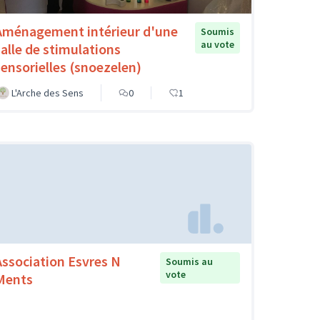
Aménagement intérieur d'une
Soumis
au vote
salle de stimulations
sensorielles (snoezelen)
L'Arche des Sens
0
1
Association Esvres N
Soumis au
vote
Ments