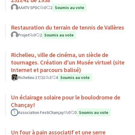
AAATV SPDC
0
2
Soumis au vote
Restauration du terrain de tennis de Vallères
Projet
0
2
Soumis au vote
Richelieu, ville de cinéma, un siècle de
tournages. Création d'un Musée virtuel (site
Internet et parcours balisé)
Richelieu 17/21
3
4
Soumis au vote
Un éclairage solaire pour le boulodrome de
Chançay!
Association FestiChançay
0
0
Soumis au vote
Un four à pain associatif et une serre