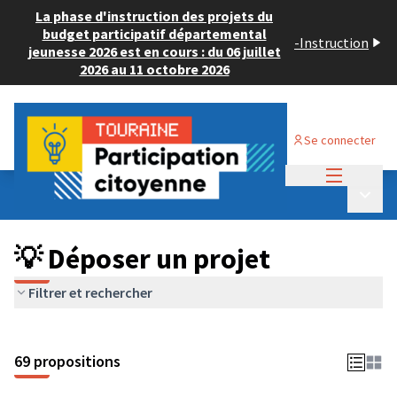
La phase d'instruction des projets du
budget participatif départemental
-
Instruction
jeunesse 2026 est en cours : du 06 juillet
2026 au 11 octobre 2026
Se connecter
Menu princi
Budget Participatif ADULTE 2024
/
Menu p
💡 Déposer un projet
💡 Déposer un projet
Filtrer et rechercher
69 propositions