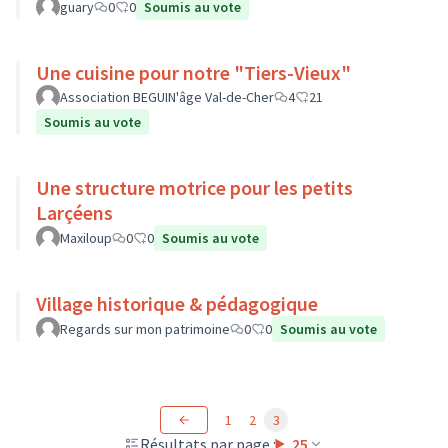
guary
0
0
Soumis au vote
Une cuisine pour notre "Tiers-Vieux"
Association BEGUIN'âge Val-de-Cher
4
21
Soumis au vote
Une structure motrice pour les petits
Larçéens
Maxiloup
0
0
Soumis au vote
Village historique & pédagogique
Regards sur mon patrimoine
0
0
Soumis au vote
1
2
3
Résultats par page :
25