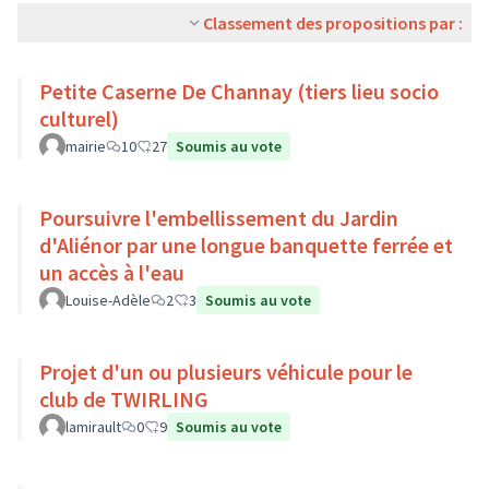
Classement des propositions par :
Petite Caserne De Channay (tiers lieu socio
culturel)
mairie
10
27
Soumis au vote
Poursuivre l'embellissement du Jardin
d'Aliénor par une longue banquette ferrée et
un accès à l'eau
Louise-Adèle
2
3
Soumis au vote
Projet d'un ou plusieurs véhicule pour le
club de TWIRLING
lamirault
0
9
Soumis au vote