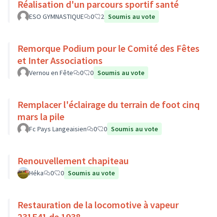
Réalisation d'un parcours sportif santé
ESO GYMNASTIQUE
0
2
Soumis au vote
Remorque Podium pour le Comité des Fêtes
et Inter Associations
Vernou en Fête
0
0
Soumis au vote
Remplacer l'éclairage du terrain de foot cinq
mars la pile
Fc Pays Langeaisien
0
0
Soumis au vote
Renouvellement chapiteau
Héka
0
0
Soumis au vote
Restauration de la locomotive à vapeur
231E41 de 1938