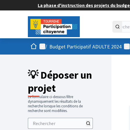
La phase d'instruction des projets du budget
Accueil
Menu principal
Me
/
Budget Participatif ADULTE 2024
💡 Déposer un
projet
Le formulaire ci-dessous filtre
dynamiquement les résultats de la
recherche lorsque les conditions de
recherche sont modifiées.