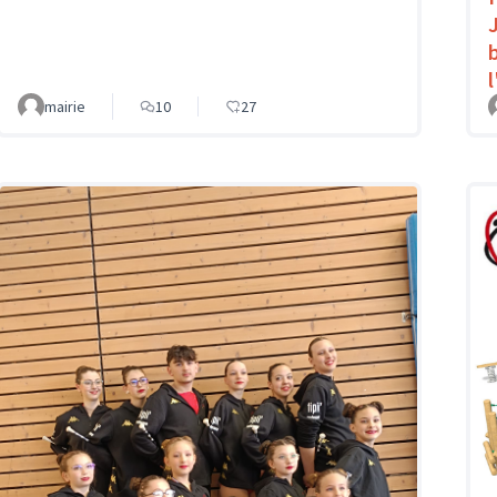
mairie
10
27