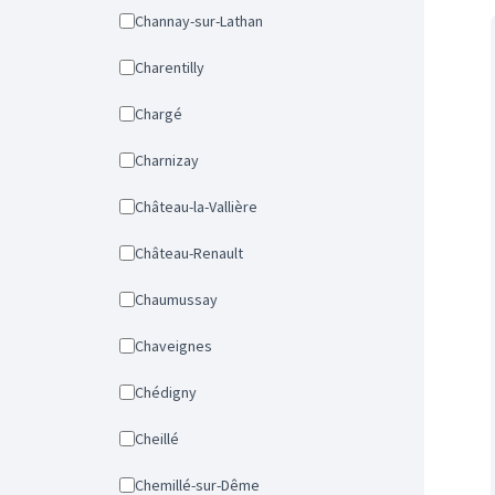
Channay-sur-Lathan
Charentilly
Chargé
Charnizay
Château-la-Vallière
Château-Renault
Chaumussay
Chaveignes
Chédigny
Cheillé
Chemillé-sur-Dême