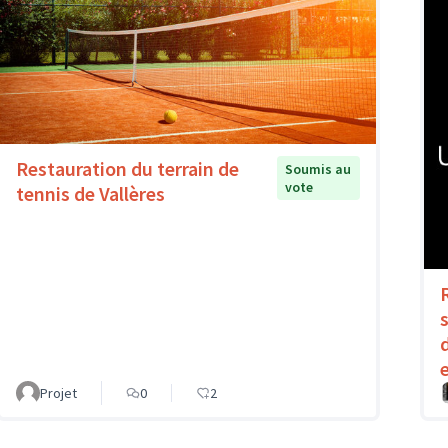
Restauration du terrain de
Soumis au
vote
tennis de Vallères
Projet
0
2