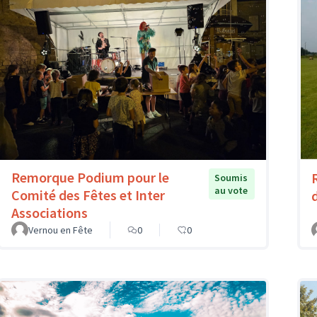
Remorque Podium pour le
Soumis
au vote
Comité des Fêtes et Inter
Associations
Vernou en Fête
0
0