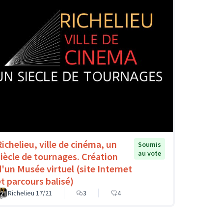
Richelieu, ville de cinéma, un
Soumis
au vote
siècle de tournages. Création
d'un Musée virtuel (site Internet
et parcours balisé)
Richelieu 17/21
3
4