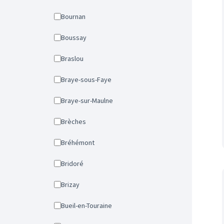
Bournan
Boussay
Braslou
Braye-sous-Faye
Braye-sur-Maulne
Brèches
Bréhémont
Bridoré
Brizay
Bueil-en-Touraine