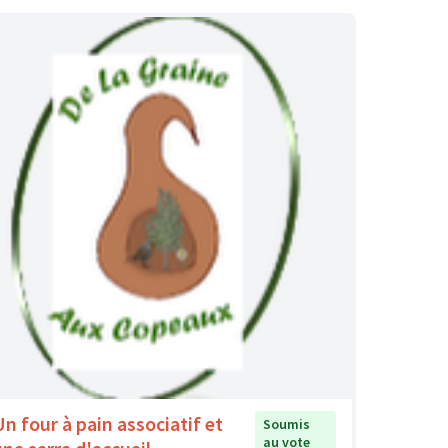
Un four à pain associatif et
Soumis
au vote