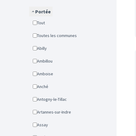
Portée
Tout
Toutes les communes
Abilly
Ambillou
Amboise
Anché
Antogny-le-Tillac
Artannes-sur-Indre
Assay