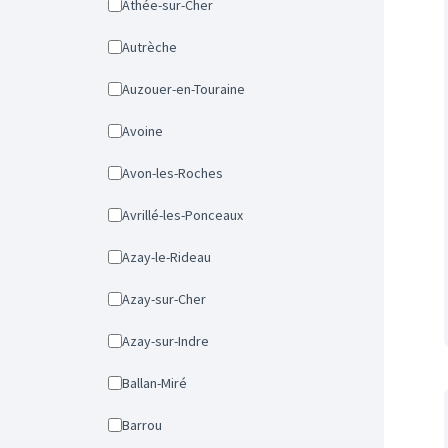
Athée-sur-Cher
Autrèche
Auzouer-en-Touraine
Avoine
Avon-les-Roches
Avrillé-les-Ponceaux
Azay-le-Rideau
Azay-sur-Cher
Azay-sur-Indre
Ballan-Miré
Barrou