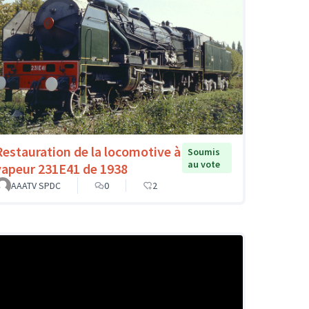
Restauration de la locomotive à
Soumis
au vote
vapeur 231E41 de 1938
AAATV SPDC
0
2