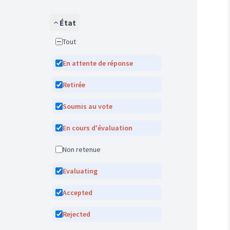
État
Tout
En attente de réponse
Retirée
Soumis au vote
En cours d'évaluation
Non retenue
Evaluating
Accepted
Rejected