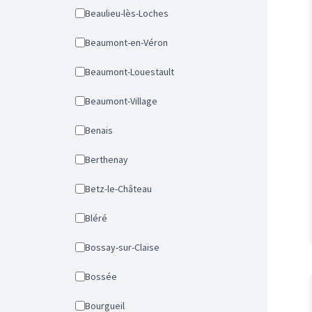
Beaulieu-lès-Loches
Beaumont-en-Véron
Beaumont-Louestault
Beaumont-Village
Benais
Berthenay
Betz-le-Château
Bléré
Bossay-sur-Claise
Bossée
Bourgueil