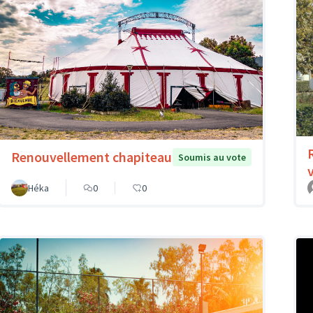
Renouvellement chapiteau
Soumis au vote
Héka
0
0