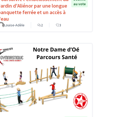
au vote
Jardin d'Aliénor par une longue
banquette ferrée et un accès à
l'eau
Louise-Adèle
2
3