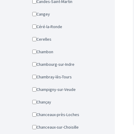
Candes-Saint-Martin
Cangey
Céré-la-Ronde
Cerelles
Chambon
Chambourg-sur-Indre
Chambray-lès-Tours
Champigny-sur-Veude
Chançay
Chanceaux-près-Loches
Chanceaux-sur-Choisille