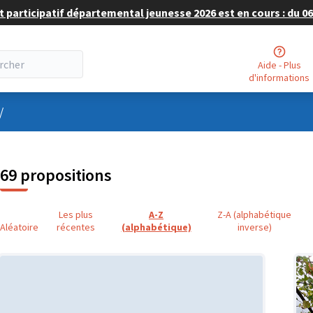
 participatif départemental jeunesse 2026 est en cours : du 06 
Aide - Plus
d'informations
nu utilisateur
/
69 propositions
Les plus
A-Z
Z-A (alphabétique
Aléatoire
récentes
(alphabétique)
inverse)