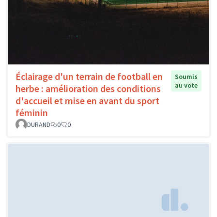
Éclairage d'un terrain de football en
Soumis
au vote
herbe : amélioration des conditions
d'accueil et mise en avant du sport
féminin
DURAND
0
0