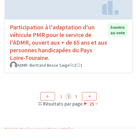
Participation à l'adaptation d'un
Soumis
au vote
véhicule PMR pour le service de
l'ADMR, ouvert aux + de 65 ans et aux
personnes handicapées du Pays
Loire-Touraine.
ADMR- Bertrand Besse Saige
2
1
1
2
3
Résultats par page :
25
Voir toutes les propositions retirées