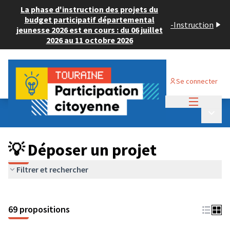
La phase d'instruction des projets du
budget participatif départemental
-
Instruction
jeunesse 2026 est en cours : du 06 juillet
2026 au 11 octobre 2026
Se connecter
Menu princi
Budget Participatif ADULTE 2024
/
Menu p
💡 Déposer un projet
💡 Déposer un projet
Filtrer et rechercher
69 propositions