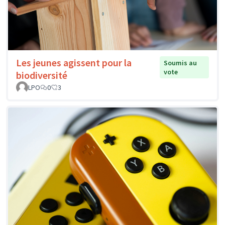
Les jeunes agissent pour la
Soumis au
vote
biodiversité
LPO
0
3