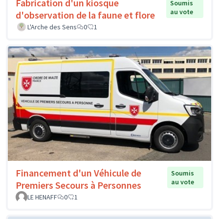
Fabrication d'un kiosque
Soumis
au vote
d'observation de la faune et flore
L'Arche des Sens
0
1
Financement d'un Véhicule de
Soumis
au vote
Premiers Secours à Personnes
LE HENAFF
0
1