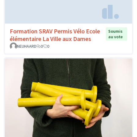
Formation SRAV Permis Vélo Ecole
Soumis
au vote
élémentaire La Ville aux Dames
NEUHAARD
0
0