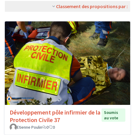
Classement des propositions par :
Développement pôle infirmier de la
Soumis
au vote
Protection Civile 37
Etienne Poulin
0
0