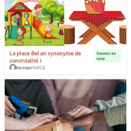
La place Bel air synonyme de
Soumis au
vote
convivialité !
Baranger
0
2