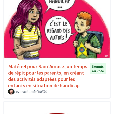
Matériel pour Sam'Amuse, un temps
Soumis
au vote
de répit pour les parents, en créant
des activités adaptées pour les
enfants en situation de handicap
Levieux Benoît
0
0