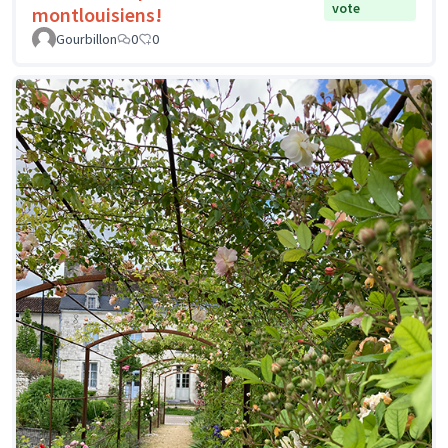
vote
montlouisiens!
Gourbillon
0
0