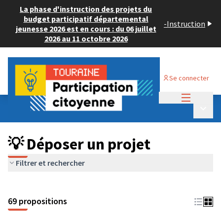
La phase d'instruction des projets du
budget participatif départemental
-
Instruction
jeunesse 2026 est en cours : du 06 juillet
2026 au 11 octobre 2026
Se connecter
Menu princi
Budget Participatif ADULTE 2024
/
Menu p
💡 Déposer un projet
💡 Déposer un projet
Filtrer et rechercher
69 propositions