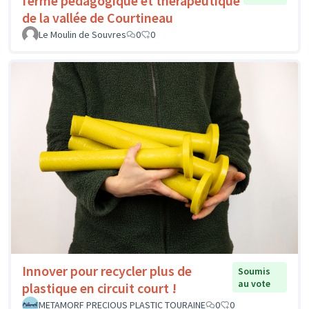
ferme pédagogique et thérapeutique
de la vallée de Courtineau
Le Moulin de Souvres
0
0
Innover pour recycler plus de
Soumis
au vote
plastique en circuit court !
METAMORF PRECIOUS PLASTIC TOURAINE
0
0