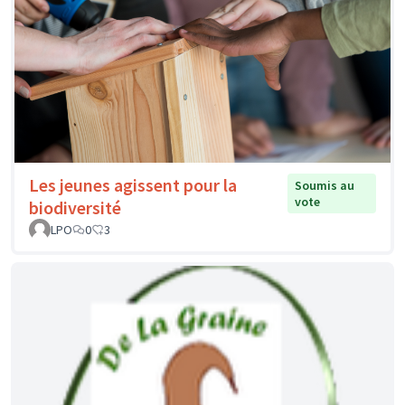
Les jeunes agissent pour la
Soumis au
vote
biodiversité
LPO
0
3