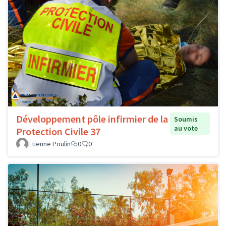
Développement pôle infirmier de la
Soumis
au vote
Protection Civile 37
Etienne Poulin
0
0