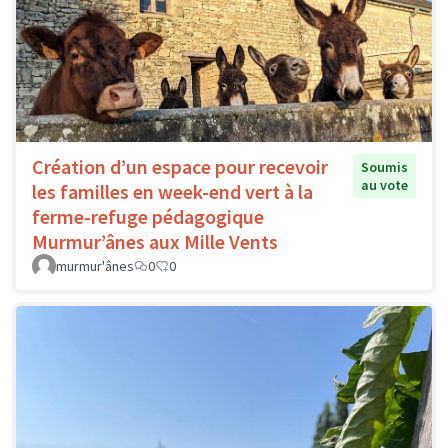
Création d’un espace pour recevoir
Soumis
au vote
les familles en week-end vert à la
ferme-refuge pédagogique
Murmur’ânes aux Mille Vents
murmur'ânes
0
0