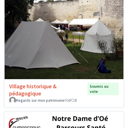
Village historique &
Soumis au
vote
pédagogique
Regards sur mon patrimoine
0
0