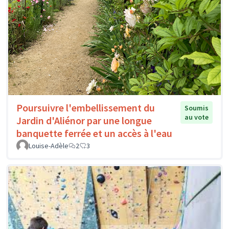
Poursuivre l'embellissement du
Soumis
au vote
Jardin d'Aliénor par une longue
banquette ferrée et un accès à l'eau
Louise-Adèle
2
3