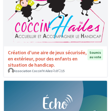
Création d'une aire de jeux sécurisée,
Soumis
au vote
en extérieur, pour des enfants en
situation de handicap.
Association Coccin'H Ailes
0
15