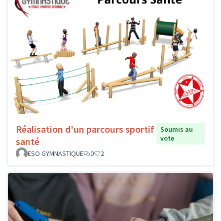
Réalisation d'un parcours sportif
Soumis au
vote
santé
ESO GYMNASTIQUE
0
2