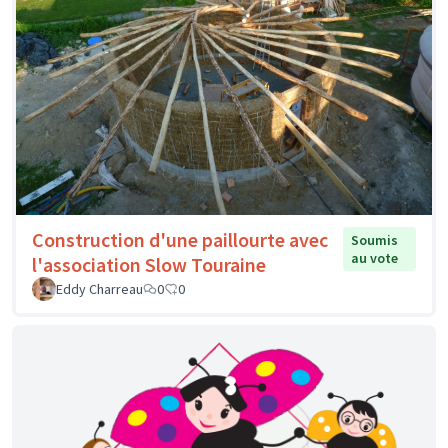
Construction d'une paillourte avec
Soumis
au vote
l'association Slow Touraine
Eddy Charreau
0
0