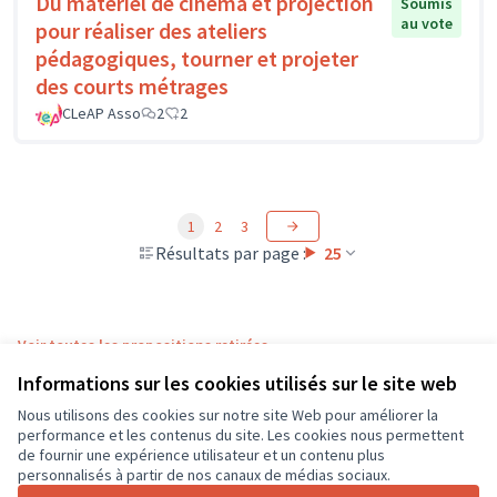
Du matériel de cinéma et projection
Soumis
au vote
pour réaliser des ateliers
pédagogiques, tourner et projeter
des courts métrages
CLeAP Asso
2
2
1
2
3
Résultats par page :
25
Voir toutes les propositions retirées
Informations sur les cookies utilisés sur le site web
Nous utilisons des cookies sur notre site Web pour améliorer la
Conditions d'utilisation
performance et les contenus du site. Les cookies nous permettent
Paramètres des cookies
de fournir une expérience utilisateur et un contenu plus
CD37 sur X
CD37 sur Facebook
CD37 sur Instagram
CD37 sur YouTube
personnalisés à partir de nos canaux de médias sociaux.
(Lien externe)
(Lien externe)
(Lien externe)
(Lien externe)