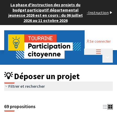
La phase d'instruction des projets du
budget participatif départemental
-
Instruction
jeunesse 2026 est en cours : du 06 juillet
2026 au 11 octobre 2026
Se connecter
Menu princi
Budget Participatif ADULTE 2024
/
Menu p
💡 Déposer un projet
💡 Déposer un projet
Filtrer et rechercher
69 propositions