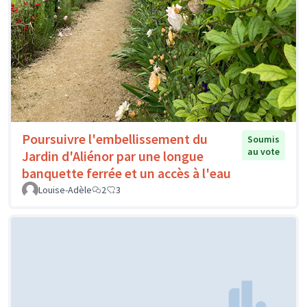
Poursuivre l'embellissement du
Soumis
au vote
Jardin d'Aliénor par une longue
banquette ferrée et un accès à l'eau
Louise-Adèle
2
3