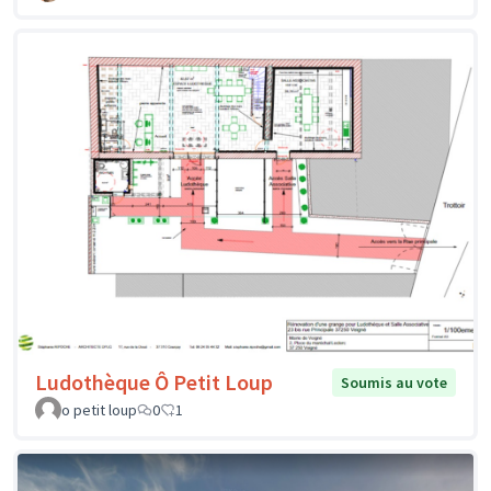
Ludothèque Ô Petit Loup
Soumis au vote
o petit loup
0
1