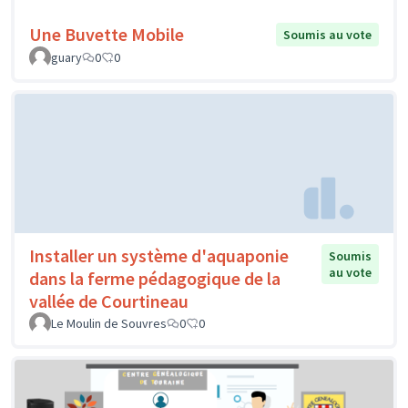
Une Buvette Mobile
Soumis au vote
guary
0
0
Installer un système d'aquaponie
Soumis
au vote
dans la ferme pédagogique de la
vallée de Courtineau
Le Moulin de Souvres
0
0