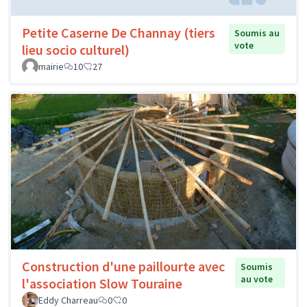
Petite Caserne De Channay (tiers
Soumis au
vote
lieu socio culturel)
mairie
10
27
Construction d'une paillourte avec
Soumis
au vote
l'association Slow Touraine
Eddy Charreau
0
0