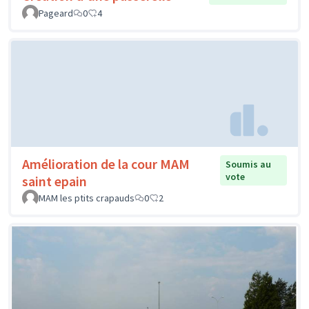
Pageard
0
4
Amélioration de la cour MAM
Soumis au
vote
saint epain
MAM les ptits crapauds
0
2