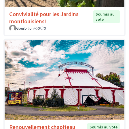
Convivialité pour les Jardins
Soumis au
vote
montlouisiens!
Gourbillon
0
0
Renouvellement chapiteau
Soumis au vote