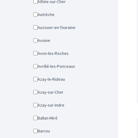
Athée-sur-Cher
Autrèche
Auzouer-en-Touraine
Avoine
Avon-les-Roches
Avrillé-les-Ponceaux
Azay-le-Rideau
Azay-sur-Cher
Azay-sur-Indre
Ballan-Miré
Barrou