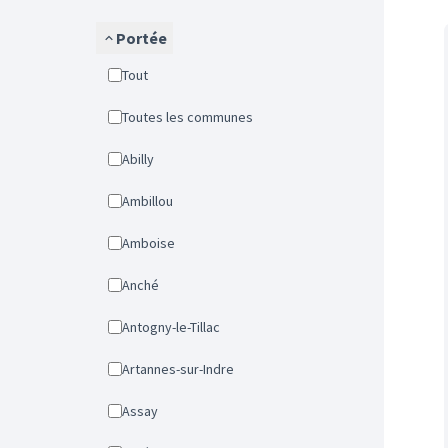
Portée
Tout
Toutes les communes
Abilly
Ambillou
Amboise
Anché
Antogny-le-Tillac
Artannes-sur-Indre
Assay