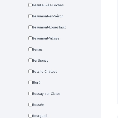
Beaulieu-lès-Loches
Beaumont-en-Véron
Beaumont-Louestault
Beaumont-Village
Benais
Berthenay
Betz-le-Château
Bléré
Bossay-sur-Claise
Bossée
Bourgueil