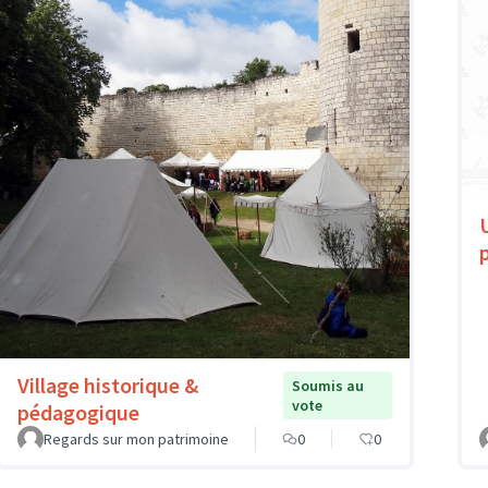
Village historique &
Soumis au
vote
pédagogique
Regards sur mon patrimoine
0
0