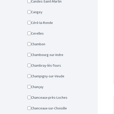
Candes-Saint-Martin
Cangey
Céré-la-Ronde
Cerelles
Chambon
Chambourg-sur-Indre
Chambray-lès-Tours
Champigny-sur-Veude
Chançay
Chanceaux-près-Loches
Chanceaux-sur-Choisille