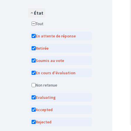
État
Tout
En attente de réponse
Retirée
Soumis au vote
En cours d'évaluation
Non retenue
Evaluating
Accepted
Rejected