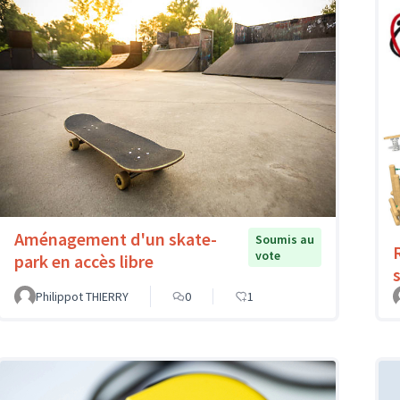
Aménagement d'un skate-
Soumis au
vote
park en accès libre
Philippot THIERRY
0
1