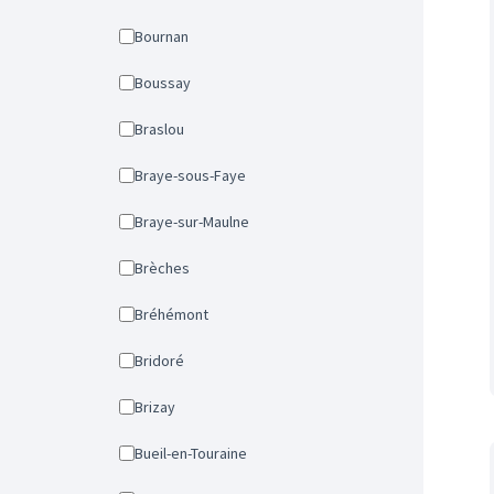
Bournan
Boussay
Braslou
Braye-sous-Faye
Braye-sur-Maulne
Brèches
Bréhémont
Bridoré
Brizay
Bueil-en-Touraine