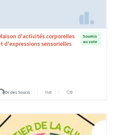
Maison d'activités corporelles
Soumis
au vote
et d'expressions sensorielles
Or des Soucis
0
0