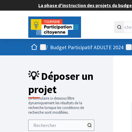
La phase d'instruction des projets du budget
Accueil
Menu principal
Me
/
Budget Participatif ADULTE 2024
💡 Déposer un
projet
Le formulaire ci-dessous filtre
dynamiquement les résultats de la
recherche lorsque les conditions de
recherche sont modifiées.