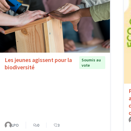
Les jeunes agissent pour la
Soumis au
vote
biodiversité
LPO
0
3