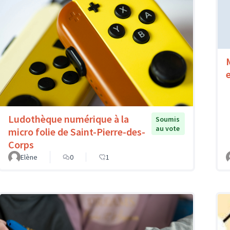
Ludothèque numérique à la
Soumis
au vote
micro folie de Saint-Pierre-des-
Corps
Elène
0
1