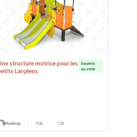
Une structure motrice pour les
Soumis
au vote
petits Larçéens
Maxiloup
0
0