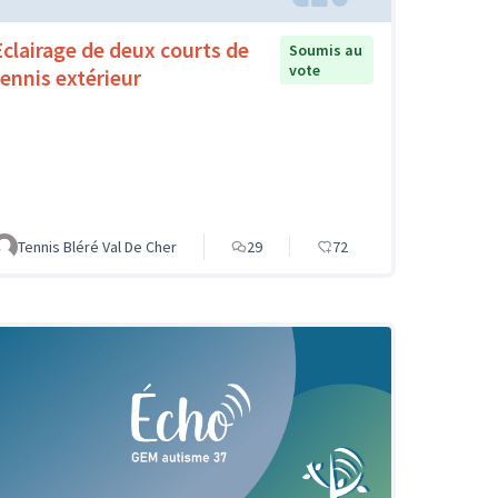
Eclairage de deux courts de
Soumis au
vote
tennis extérieur
Tennis Bléré Val De Cher
29
72