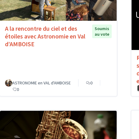
A la rencontre du ciel et des
Soumis
au vote
étoiles avec Astronomie en Val
d’AMBOISE
ASTRONOMIE en VAL d'AMBOISE
0
0