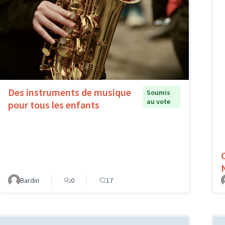
Des instruments de musique
Soumis
au vote
pour tous les enfants
Bardin
0
17