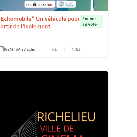
"Echomobile" Un véhicule pour
Soumis
au vote
sortir de l'isolement
GEM TSA 37 Echo
1
52