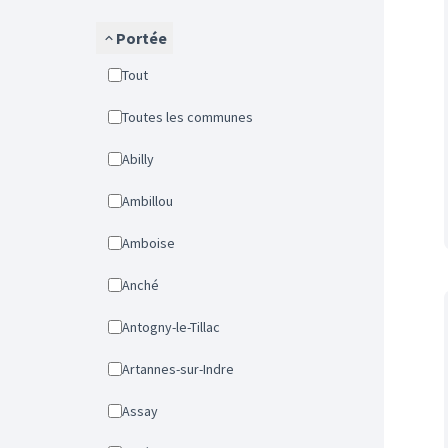
Portée
Tout
Toutes les communes
Abilly
Ambillou
Amboise
Anché
Antogny-le-Tillac
Artannes-sur-Indre
Assay