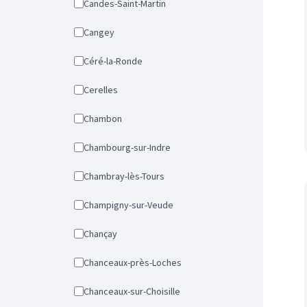
Candes-Saint-Martin
Cangey
Céré-la-Ronde
Cerelles
Chambon
Chambourg-sur-Indre
Chambray-lès-Tours
Champigny-sur-Veude
Chançay
Chanceaux-près-Loches
Chanceaux-sur-Choisille