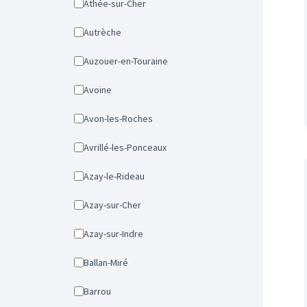
Athée-sur-Cher
Autrèche
Auzouer-en-Touraine
Avoine
Avon-les-Roches
Avrillé-les-Ponceaux
Azay-le-Rideau
Azay-sur-Cher
Azay-sur-Indre
Ballan-Miré
Barrou