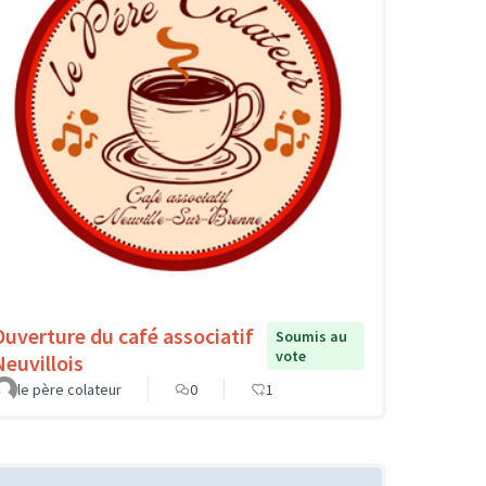
Ouverture du café associatif
Soumis au
vote
Neuvillois
le père colateur
0
1