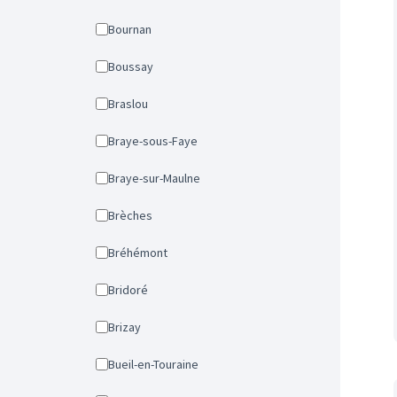
Bournan
Boussay
Braslou
Braye-sous-Faye
Braye-sur-Maulne
Brèches
Bréhémont
Bridoré
Brizay
Bueil-en-Touraine