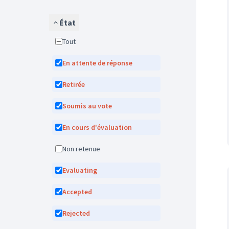
État
Tout
En attente de réponse
Retirée
Soumis au vote
En cours d'évaluation
Non retenue
Evaluating
Accepted
Rejected