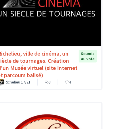
Richelieu, ville de cinéma, un
Soumis
au vote
siècle de tournages. Création
d'un Musée virtuel (site Internet
et parcours balisé)
Richelieu 17/21
3
4