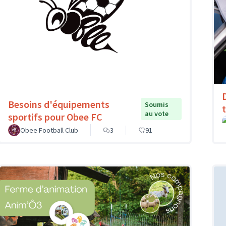
Besoins d'équipements
Soumis
au vote
sportifs pour Obee FC
Obee Football Club
3
91