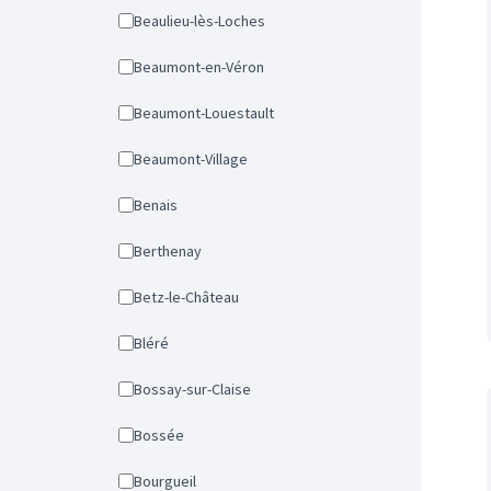
Beaulieu-lès-Loches
Beaumont-en-Véron
Beaumont-Louestault
Beaumont-Village
Benais
Berthenay
Betz-le-Château
Bléré
Bossay-sur-Claise
Bossée
Bourgueil