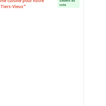
Une cuisine pour notre
Soumis au
vote
"Tiers-Vieux"