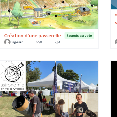
Création d'une passerelle
Soumis au vote
Pageard
0
4