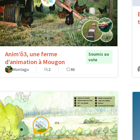
Anim’ô3, une ferme
Soumis au
vote
d’animation à Mougon
Montagu
2
46