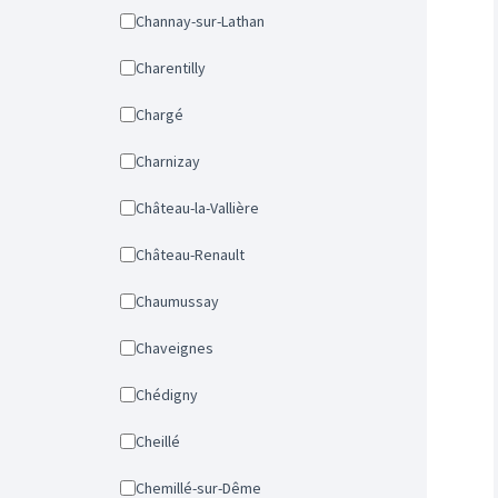
Channay-sur-Lathan
Charentilly
Chargé
Charnizay
Château-la-Vallière
Château-Renault
Chaumussay
Chaveignes
Chédigny
Cheillé
Chemillé-sur-Dême