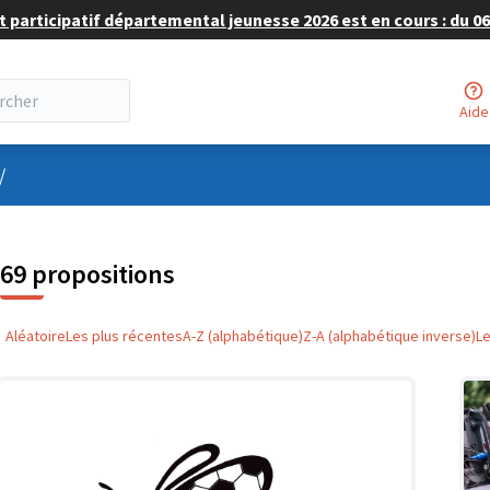
 participatif départemental jeunesse 2026 est en cours : du 06 
Aide
nu utilisateur
/
69 propositions
Aléatoire
Les plus récentes
A-Z (alphabétique)
Z-A (alphabétique inverse)
L