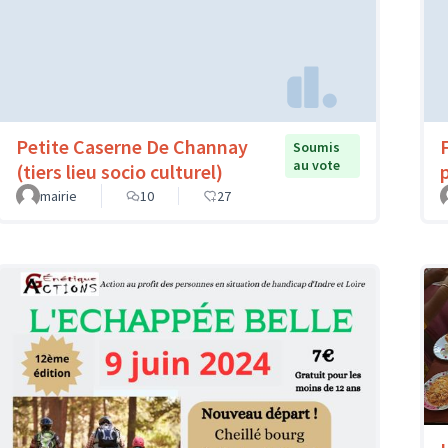
Petite Caserne De Channay
Soumis
au vote
(tiers lieu socio culturel)
mairie
10
27