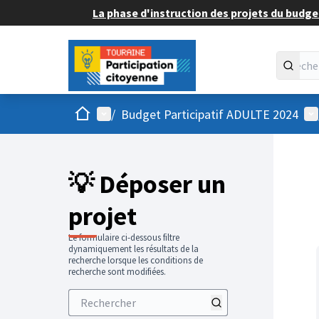
La phase d'instruction des projets du budget
Accueil
Menu principal
Me
/
Budget Participatif ADULTE 2024
💡 Déposer un
projet
Le formulaire ci-dessous filtre
dynamiquement les résultats de la
recherche lorsque les conditions de
recherche sont modifiées.