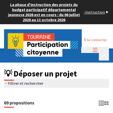
La phase d'instruction des projets du
budget participatif départemental
-
Instruction
jeunesse 2026 est en cours : du 06 juillet
2026 au 11 octobre 2026
Se connecter
Menu princi
Budget Participatif ADULTE 2024
/
Menu p
💡 Déposer un projet
💡 Déposer un projet
Filtrer et rechercher
69 propositions