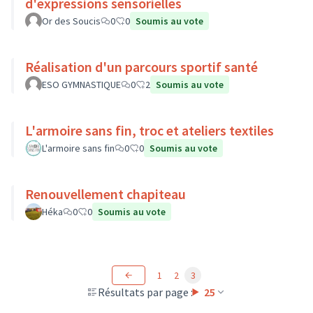
d'expressions sensorielles
Or des Soucis
0
0
Soumis au vote
Réalisation d'un parcours sportif santé
ESO GYMNASTIQUE
0
2
Soumis au vote
L'armoire sans fin, troc et ateliers textiles
L'armoire sans fin
0
0
Soumis au vote
Renouvellement chapiteau
Héka
0
0
Soumis au vote
1
2
3
Résultats par page :
25