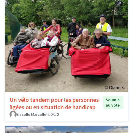
Un vélo tandem pour les personnes
Soumis
au vote
âgées ou en situation de handicap
En selle Marcelle
0
0