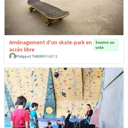
Aménagement d'un skate-park en
Soumis au
vote
accès libre
Philippot THIERRY
0
1