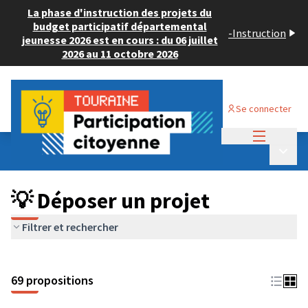
La phase d'instruction des projets du
budget participatif départemental
-
Instruction
jeunesse 2026 est en cours : du 06 juillet
2026 au 11 octobre 2026
Se connecter
Menu princi
Budget Participatif ADULTE 2024
/
Menu p
💡 Déposer un projet
💡 Déposer un projet
Filtrer et rechercher
69 propositions