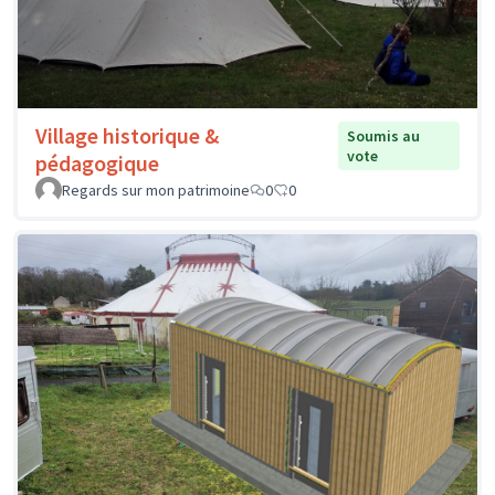
Village historique &
Soumis au
vote
pédagogique
Regards sur mon patrimoine
0
0