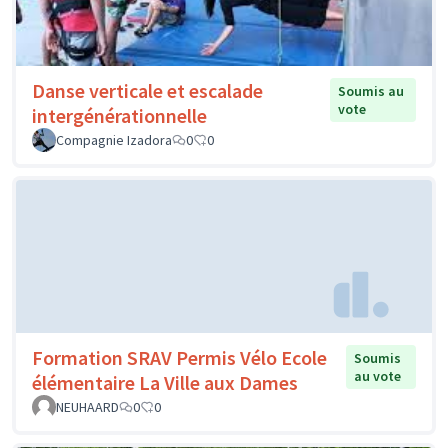
Danse verticale et escalade
Soumis au
vote
intergénérationnelle
Compagnie Izadora
0
0
Formation SRAV Permis Vélo Ecole
Soumis
au vote
élémentaire La Ville aux Dames
NEUHAARD
0
0