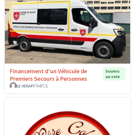
Financement d'un Véhicule de
Soumis
au vote
Premiers Secours à Personnes
LE HENAFF
0
1