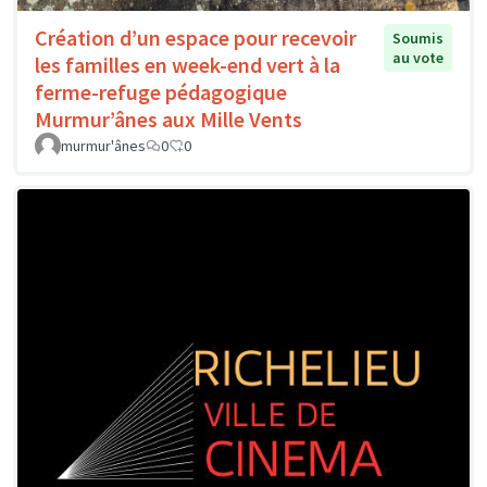
Création d’un espace pour recevoir
Soumis
au vote
les familles en week-end vert à la
ferme-refuge pédagogique
Murmur’ânes aux Mille Vents
murmur'ânes
0
0