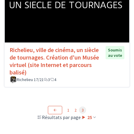
Richelieu, ville de cinéma, un siècle
Soumis
au vote
de tournages. Création d'un Musée
virtuel (site Internet et parcours
balisé)
Richelieu 17/21
3
4
1
2
3
Résultats par page :
25