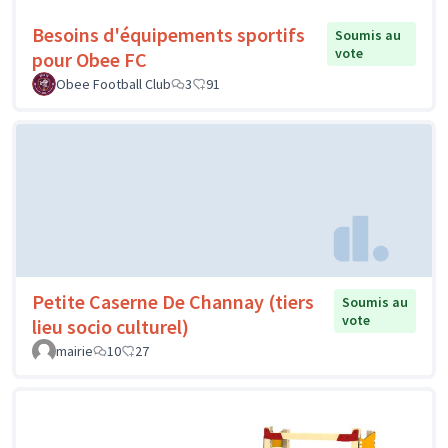
Besoins d'équipements sportifs
Soumis au
vote
pour Obee FC
Obee Football Club
3
91
Petite Caserne De Channay (tiers
Soumis au
vote
lieu socio culturel)
mairie
10
27