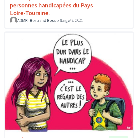
personnes handicapées du Pays
Loire-Touraine.
ADMR- Bertrand Besse Saige
2
1