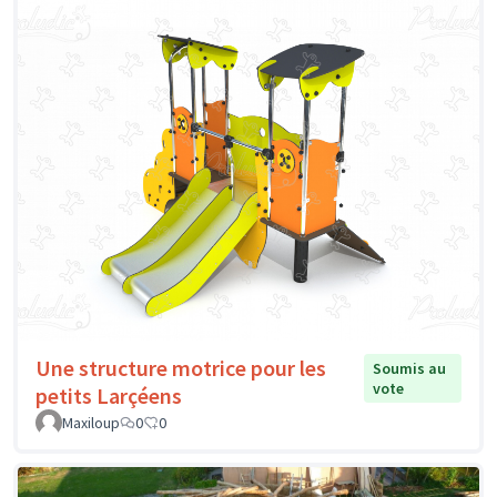
Une structure motrice pour les
Soumis au
vote
petits Larçéens
Maxiloup
0
0