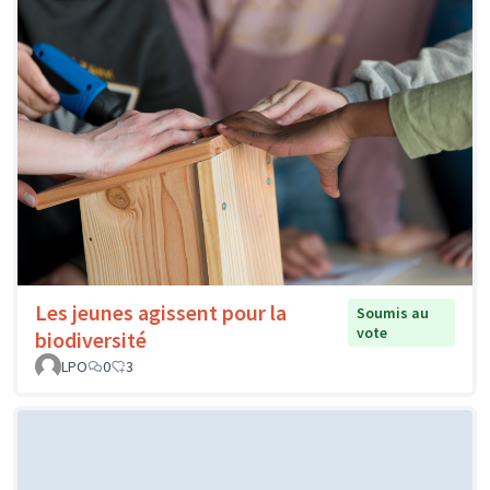
Les jeunes agissent pour la
Soumis au
vote
biodiversité
LPO
0
3