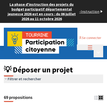
La phase d'instruction des projets du
budget participatif départemental
-
Instruction
jeunesse 2026 est en cours : du 06 juillet
2026 au 11 octobre 2026
Se connecter
Menu princi
Budget Participatif ADULTE 2024
/
Menu p
💡 Déposer un projet
💡 Déposer un projet
Filtrer et rechercher
69 propositions