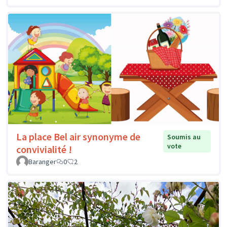
La place Bel air synonyme de
Soumis au
vote
convivialité !
Baranger
0
2