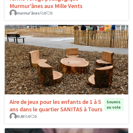
Murmur’ânes aux Mille Vents
murmur'ânes
0
0
Aire de jeux pour les enfants de 1 à 5
Soumis
au vote
ans dans le quartier SANITAS à Tours
MJB
0
0