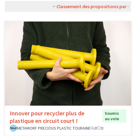
Classement des propositions par :
Innover pour recycler plus de
Soumis
au vote
plastique en circuit court !
METAMORF PRECIOUS PLASTIC TOURAINE
0
0