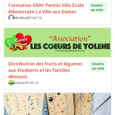
Formation SRAV Permis Vélo Ecole
Soumis
au vote
élémentaire La Ville aux Dames
NEUHAARD
0
0
Distribution des fruits et légumes
Soumis
au vote
aux étudiants et les familles
démunis
Edouard
4
4