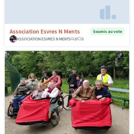
Association Esvres N Ments
Soumis au vote
ASSOCIATION ESVRES N MENTS
0
0