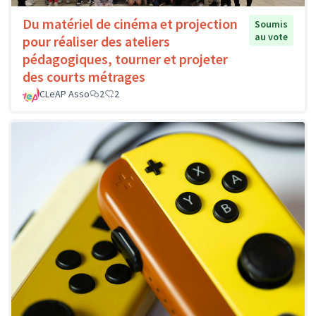
Du matériel de cinéma et projection
Soumis
au vote
pour réaliser des ateliers
pédagogiques, tourner et projeter
des courts métrages
CLeAP Asso
2
2