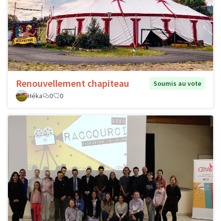
Renouvellement chapiteau
Soumis au vote
Héka
0
0