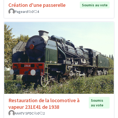
Création d'une passerelle
Soumis au vote
Pageard
0
4
Restauration de la locomotive à
Soumis
au vote
vapeur 231E41 de 1938
AAATV SPDC
0
2