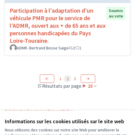
Participation à l'adaptation d'un
Soumis
au vote
véhicule PMR pour le service de
l'ADMR, ouvert aux + de 65 ans et aux
personnes handicapées du Pays
Loire-Touraine.
ADMR- Bertrand Besse Saige
2
1
1
2
3
Résultats par page :
25
Voir toutes les propositions retirées
Informations sur les cookies utilisés sur le site web
Nous utilisons des cookies sur notre site Web pour améliorer la
Conditions d'utilisation