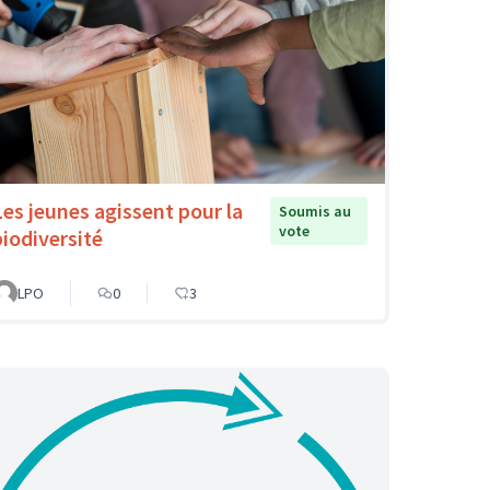
Les jeunes agissent pour la
Soumis au
vote
biodiversité
LPO
0
3