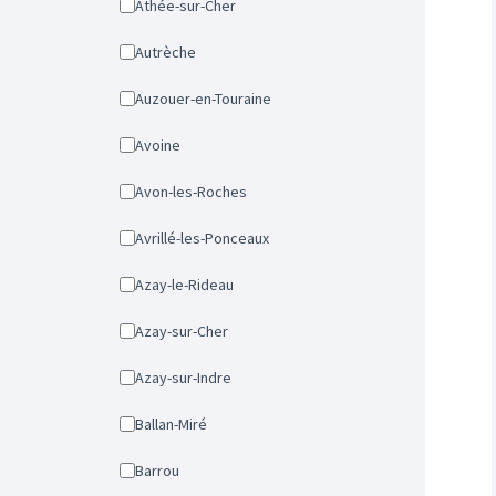
Athée-sur-Cher
Autrèche
Auzouer-en-Touraine
Avoine
Avon-les-Roches
Avrillé-les-Ponceaux
Azay-le-Rideau
Azay-sur-Cher
Azay-sur-Indre
Ballan-Miré
Barrou