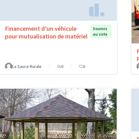
Financement d'un véhicule
Soumis
au vote
pour mutualisation de matériel
La Sauce Rurale
0
0