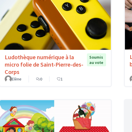
Ludothèque numérique à la
Soumis
au vote
micro folie de Saint-Pierre-des-
Corps
Elène
0
1