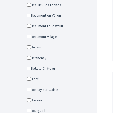
Beaulieu-lès-Loches
Beaumont-en-Véron
Beaumont-Louestault
Beaumont-Village
Benais
Berthenay
Betz-le-Château
Bléré
Bossay-sur-Claise
Bossée
Bourgueil