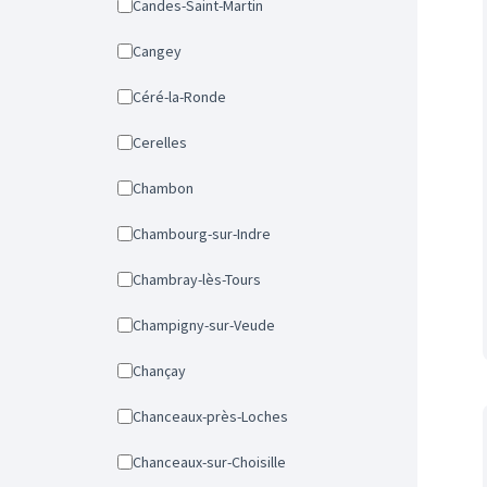
Candes-Saint-Martin
Cangey
Céré-la-Ronde
Cerelles
Chambon
Chambourg-sur-Indre
Chambray-lès-Tours
Champigny-sur-Veude
Chançay
Chanceaux-près-Loches
Chanceaux-sur-Choisille