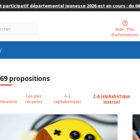
 participatif départemental jeunesse 2026 est en cours : du 06 
Aide - Plus
d'informations
nu utilisateur
/
69 propositions
Les plus
A-Z
Z-A (alphabétique
Aléatoire
récentes
(alphabétique)
inverse)