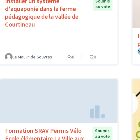
Installer un système
Soumis
au vote
d'aquaponie dans la ferme
pédagogique de la vallée de
Courtineau
p
Le Moulin de Souvres
0
0
Formation SRAV Permis Vélo
Soumis
au vote
Ecole élémentaire La Ville aux