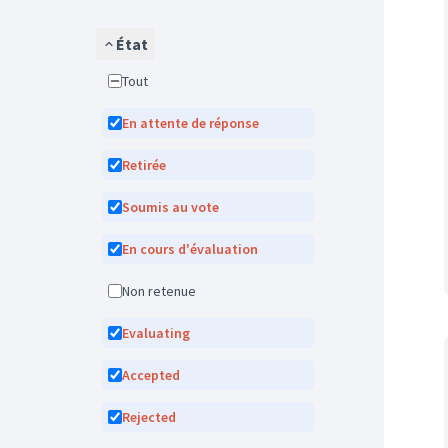
État
Tout
En attente de réponse
Retirée
Soumis au vote
En cours d'évaluation
Non retenue
Evaluating
Accepted
Rejected