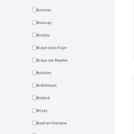
Bournan
Boussay
Braslou
Braye-sous-Faye
Braye-sur-Maulne
Brèches
Bréhémont
Bridoré
Brizay
Bueil-en-Touraine