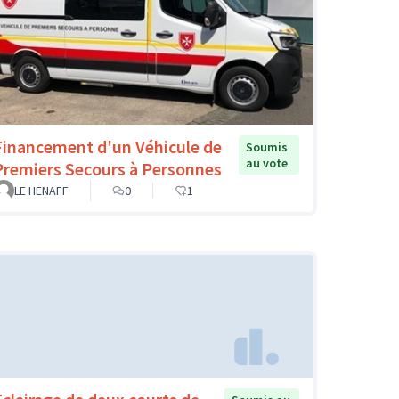
Financement d'un Véhicule de
Soumis
au vote
Premiers Secours à Personnes
LE HENAFF
0
1