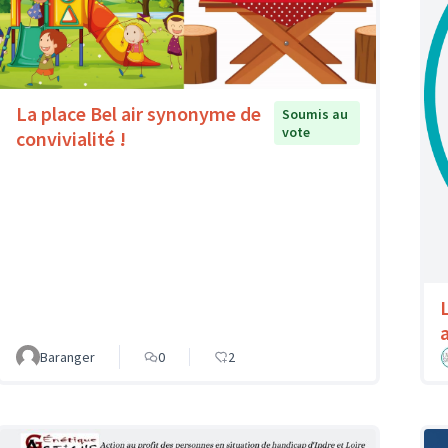
La place Bel air synonyme de
Soumis au
vote
convivialité !
a
Baranger
0
2