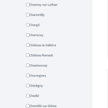
Channay-sur-Lathan
Charentilly
Chargé
Charnizay
Château-la-Vallière
Château-Renault
Chaumussay
Chaveignes
Chédigny
Cheillé
Chemillé-sur-Dême