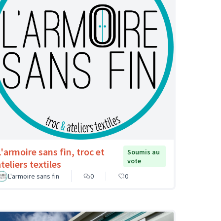
L'armoire sans fin, troc et
Soumis au
vote
teliers textiles
L'armoire sans fin
0
0