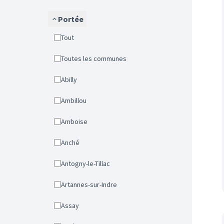
Portée
Tout
Toutes les communes
Abilly
Ambillou
Amboise
Anché
Antogny-le-Tillac
Artannes-sur-Indre
Assay