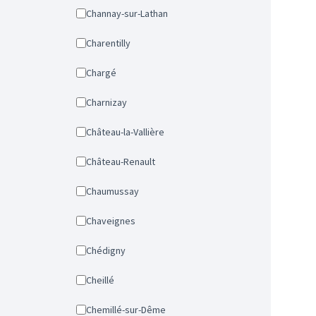
Channay-sur-Lathan
Charentilly
Chargé
Charnizay
Château-la-Vallière
Château-Renault
Chaumussay
Chaveignes
Chédigny
Cheillé
Chemillé-sur-Dême