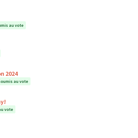
mis au vote
on 2024
Soumis au vote
ay!
au vote