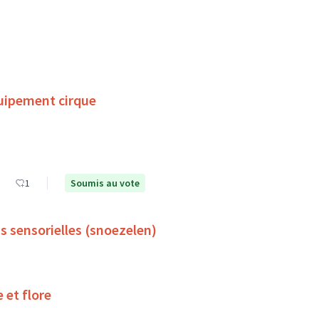
uipement cirque
1
Soumis au vote
s sensorielles (snoezelen)
 et flore