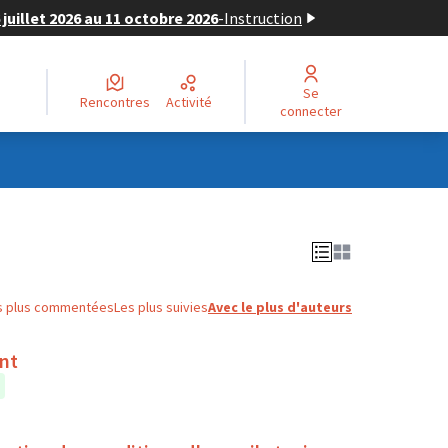
juillet 2026 au 11 octobre 2026
-
Instruction
Se
Rencontres
Activité
connecter
s plus commentées
Les plus suivies
Avec le plus d'auteurs
ent