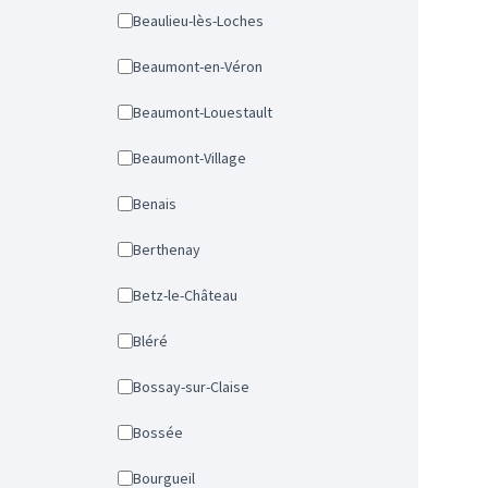
Beaulieu-lès-Loches
Beaumont-en-Véron
Beaumont-Louestault
Beaumont-Village
Benais
Berthenay
Betz-le-Château
Bléré
Bossay-sur-Claise
Bossée
Bourgueil