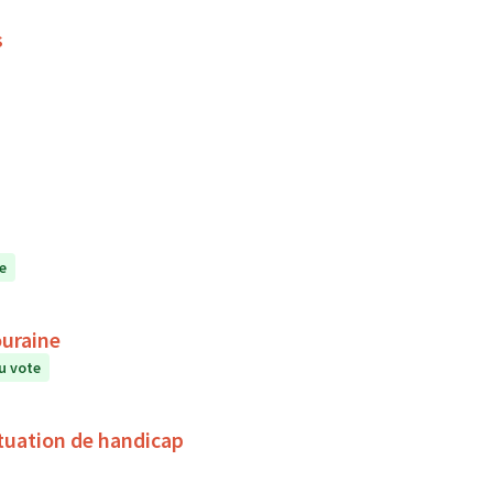
s
e
ouraine
u vote
tuation de handicap