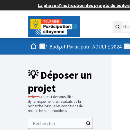
La phase d'instruction des projets du budget
Accueil
Menu principal
Me
/
Budget Participatif ADULTE 2024
💡 Déposer un
projet
Le formulaire ci-dessous filtre
dynamiquement les résultats de la
recherche lorsque les conditions de
recherche sont modifiées.