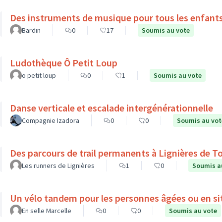
Des instruments de musique pour tous les enfant
Bardin
0
17
Soumis au vote
Ludothèque Ô Petit Loup
o petit loup
0
1
Soumis au vote
Danse verticale et escalade intergénérationnelle
Compagnie Izadora
0
0
Soumis au vot
Des parcours de trail permanents à Lignières de T
Les runners de Lignières
1
0
Soumis a
Un vélo tandem pour les personnes âgées ou en si
En selle Marcelle
0
0
Soumis au vote