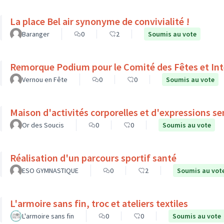
La place Bel air synonyme de convivialité !
Baranger
0
2
Soumis au vote
Remorque Podium pour le Comité des Fêtes et Int
Vernou en Fête
0
0
Soumis au vote
Maison d'activités corporelles et d'expressions se
Or des Soucis
0
0
Soumis au vote
Réalisation d'un parcours sportif santé
ESO GYMNASTIQUE
0
2
Soumis au vot
L'armoire sans fin, troc et ateliers textiles
L'armoire sans fin
0
0
Soumis au vote