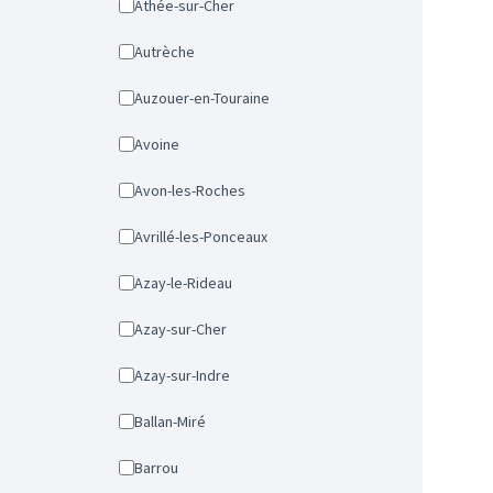
Athée-sur-Cher
Autrèche
Auzouer-en-Touraine
Avoine
Avon-les-Roches
Avrillé-les-Ponceaux
Azay-le-Rideau
Azay-sur-Cher
Azay-sur-Indre
Ballan-Miré
Barrou