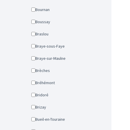
Bournan
Boussay
Braslou
Braye-sous-Faye
Braye-sur-Maulne
Brèches
Bréhémont
Bridoré
Brizay
Bueil-en-Touraine