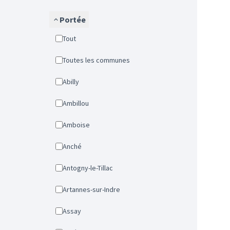
Portée
Tout
Toutes les communes
Abilly
Ambillou
Amboise
Anché
Antogny-le-Tillac
Artannes-sur-Indre
Assay