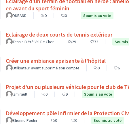
Éclairage d'un terrain de football en herbe : améli
en avant du sport féminin
DURAND
0
0
Soumis au vote
Eclairage de deux courts de tennis extérieur
Tennis Bléré Val De Cher
29
72
Soumis 
Créer une ambiance apaisante à l'hôpital
Utilisateur ayant supprimé son compte
0
6
Projet d'un ou plusieurs véhicule pour le club de
lamirault
0
9
Soumis au vote
Développement pôle infirmier de la Protection Civ
Etienne Poulin
0
0
Soumis au vote