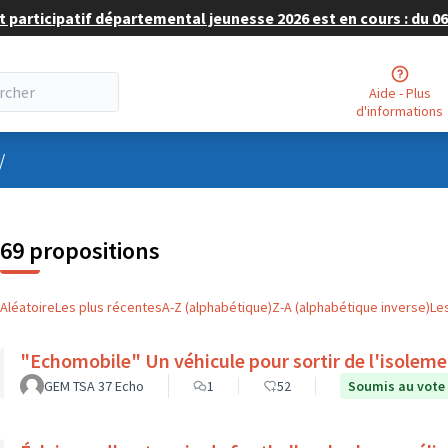
 participatif départemental jeunesse 2026 est en cours : du 06 
Aide - Plus
d'informations
nu utilisateur
/
69 propositions
Aléatoire
Les plus récentes
A-Z (alphabétique)
Z-A (alphabétique inverse)
Le
"Echomobile" Un véhicule pour sortir de l'isolem
GEM TSA 37 Echo
1
52
Soumis au vote