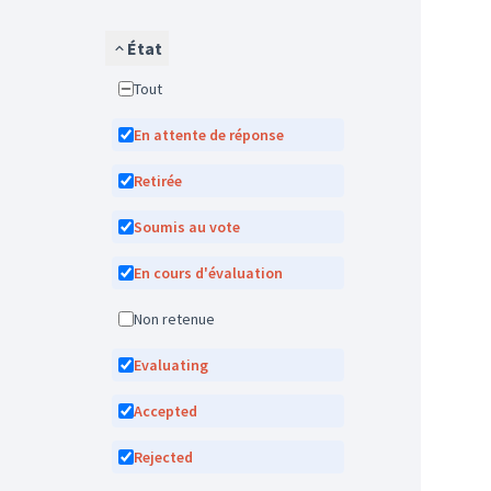
État
Tout
En attente de réponse
Retirée
Soumis au vote
En cours d'évaluation
Non retenue
Evaluating
Accepted
Rejected