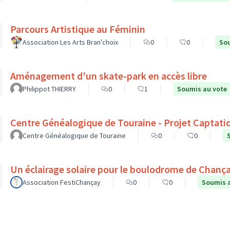
Parcours Artistique au Féminin
Association Les Arts Bran'choix
0
0
Sou
Aménagement d'un skate-park en accès libre
Philippot THIERRY
0
1
Soumis au vote
Centre Généalogique de Touraine - Projet Captati
Centre Généalogique de Touraine
0
0
Un éclairage solaire pour le boulodrome de Chanç
Association FestiChançay
0
0
Soumis 