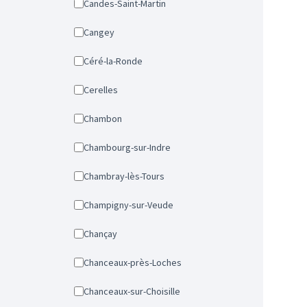
Candes-Saint-Martin
Cangey
Céré-la-Ronde
Cerelles
Chambon
Chambourg-sur-Indre
Chambray-lès-Tours
Champigny-sur-Veude
Chançay
Chanceaux-près-Loches
Chanceaux-sur-Choisille