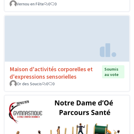
Vernou en Fête
0
0
Maison d'activités corporelles et
Soumis
au vote
d'expressions sensorielles
Or des Soucis
0
0