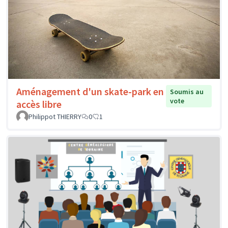
Aménagement d'un skate-park en
Soumis au
vote
accès libre
Philippot THIERRY
0
1