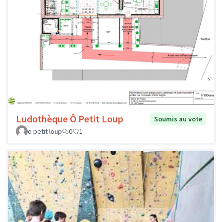
Ludothèque Ô Petit Loup
Soumis au vote
o petit loup
0
1