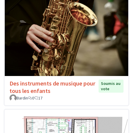
Des instruments de musique pour
Soumis au
vote
tous les enfants
Bardin
0
17