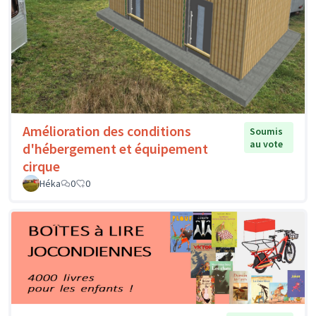
Amélioration des conditions
Soumis
au vote
d'hébergement et équipement
cirque
Héka
0
0