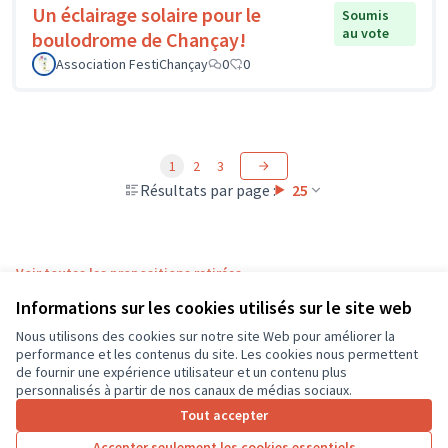
Un éclairage solaire pour le
Soumis
au vote
boulodrome de Chançay!
Association FestiChançay
0
0
1
2
3
Résultats par page :
25
Voir toutes les propositions retirées
Informations sur les cookies utilisés sur le site web
Nous utilisons des cookies sur notre site Web pour améliorer la
Conditions d'utilisation
performance et les contenus du site. Les cookies nous permettent
Paramètres des cookies
de fournir une expérience utilisateur et un contenu plus
CD37 sur X
CD37 sur Facebook
CD37 sur Instagram
CD37 sur YouTube
personnalisés à partir de nos canaux de médias sociaux.
(Lien externe)
(Lien externe)
(Lien externe)
(Lien externe)
Tout accepter
Accepter seulement les cookies essentiels