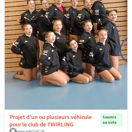
Projet d'un ou plusieurs véhicule
Soumis
au vote
pour le club de TWIRLING
lamirault
0
9