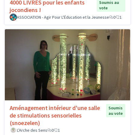
4000 LIVRES pour les enfants
Soumis au
vote
jocondiens !
ASSOCIATION - Agir Pour L'Éducation et la Jeunesse
0
1
Aménagement intérieur d'une salle
Soumis
au vote
de stimulations sensorielles
(snoezelen)
L'Arche des Sens
0
1