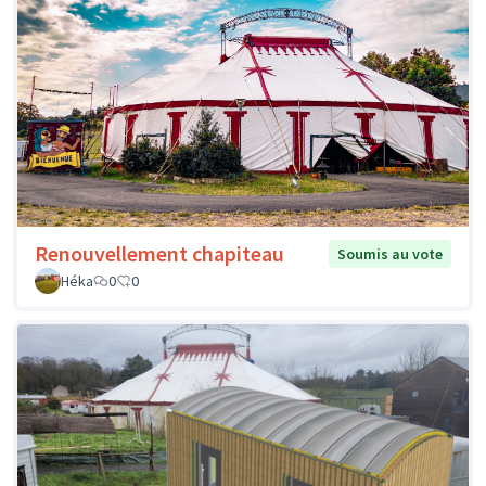
Renouvellement chapiteau
Soumis au vote
Héka
0
0