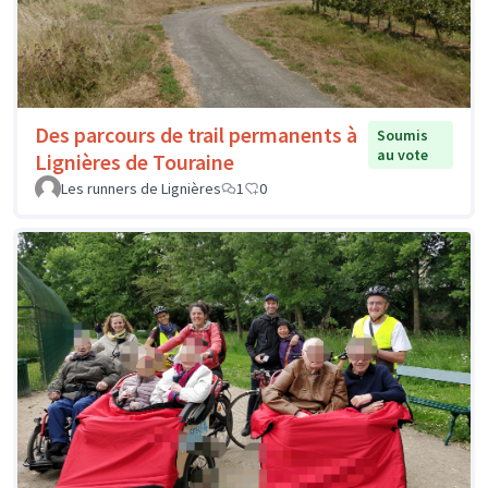
Des parcours de trail permanents à
Soumis
au vote
Lignières de Touraine
Les runners de Lignières
1
0