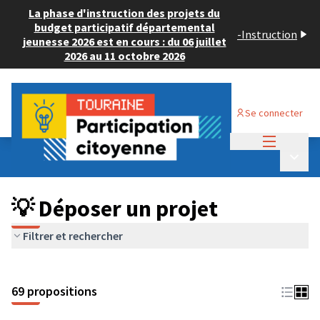
La phase d'instruction des projets du
budget participatif départemental
-
Instruction
jeunesse 2026 est en cours : du 06 juillet
2026 au 11 octobre 2026
Se connecter
Menu princi
Budget Participatif ADULTE 2024
/
Menu p
💡 Déposer un projet
💡 Déposer un projet
Filtrer et rechercher
69 propositions