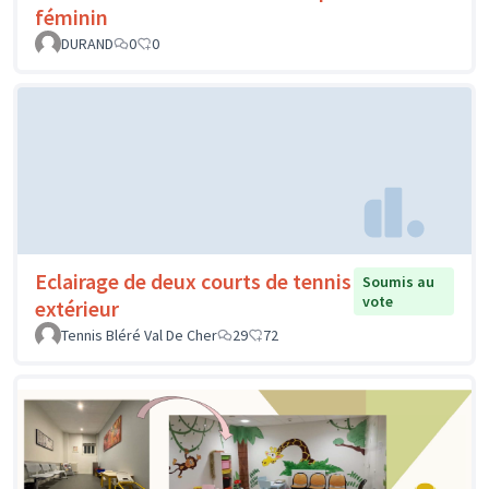
féminin
DURAND
0
0
Eclairage de deux courts de tennis
Soumis au
vote
extérieur
Tennis Bléré Val De Cher
29
72