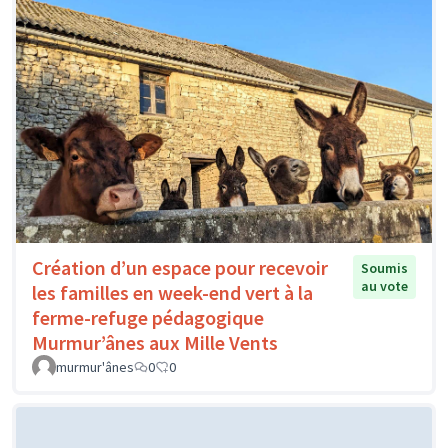
Création d’un espace pour recevoir
Soumis
au vote
les familles en week-end vert à la
ferme-refuge pédagogique
Murmur’ânes aux Mille Vents
murmur'ânes
0
0