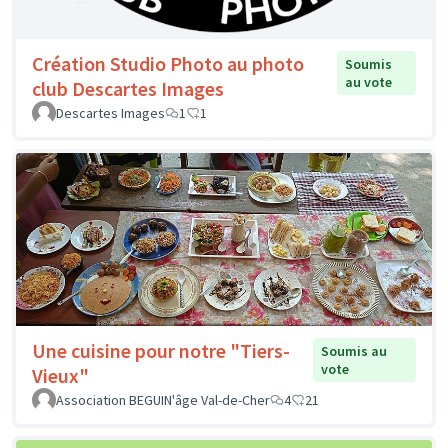
Création Studio Photo au photo
Soumis
au vote
club Descartes Images
Descartes Images
1
1
Une cuisine pour notre "Tiers-
Soumis au
vote
Vieux"
Association BEGUIN'âge Val-de-Cher
4
21