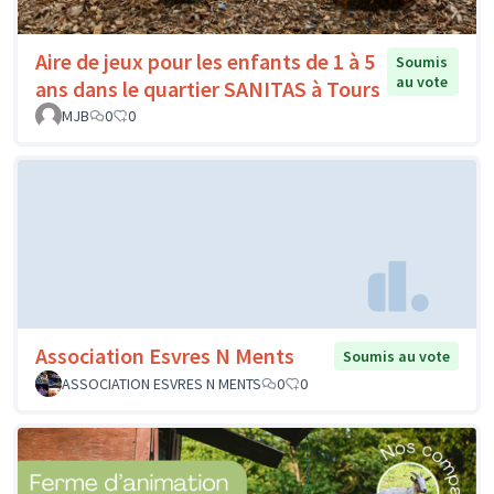
Aire de jeux pour les enfants de 1 à 5
Soumis
au vote
ans dans le quartier SANITAS à Tours
MJB
0
0
Association Esvres N Ments
Soumis au vote
ASSOCIATION ESVRES N MENTS
0
0