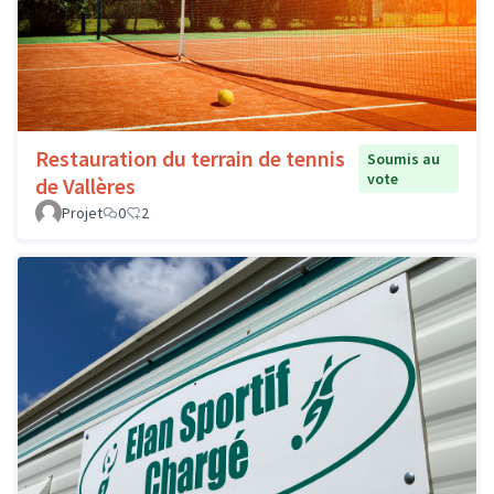
Restauration du terrain de tennis
Soumis au
vote
de Vallères
Projet
0
2