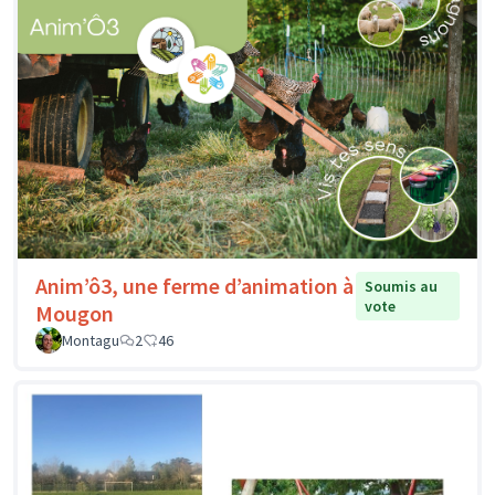
Anim’ô3, une ferme d’animation à
Soumis au
vote
Mougon
Montagu
2
46