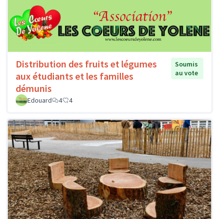
Distribution des fruits et légumes
Soumis
au vote
aux étudiants et les familles
démunis
Edouard
4
4