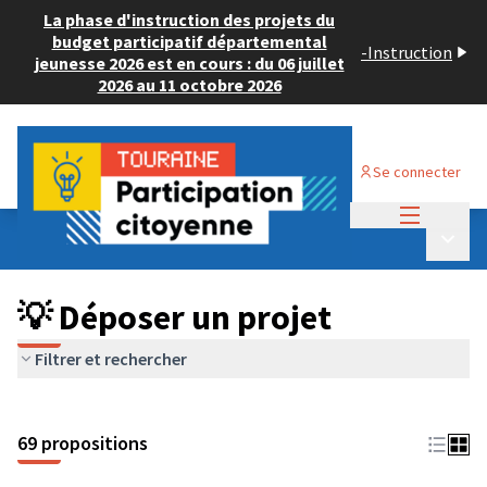
La phase d'instruction des projets du
budget participatif départemental
-
Instruction
jeunesse 2026 est en cours : du 06 juillet
2026 au 11 octobre 2026
Se connecter
Menu princi
Budget Participatif ADULTE 2024
/
Menu p
💡 Déposer un projet
💡 Déposer un projet
Filtrer et rechercher
69 propositions