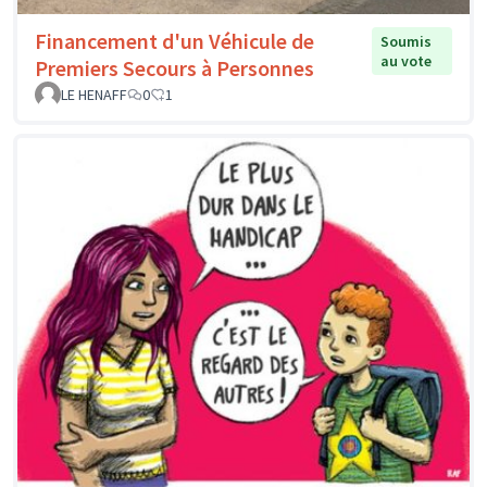
Financement d'un Véhicule de
Soumis
au vote
Premiers Secours à Personnes
LE HENAFF
0
1