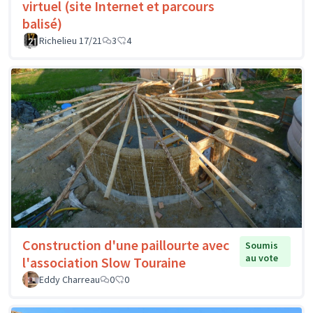
virtuel (site Internet et parcours
balisé)
Richelieu 17/21
3
4
Construction d'une paillourte avec
Soumis
au vote
l'association Slow Touraine
Eddy Charreau
0
0