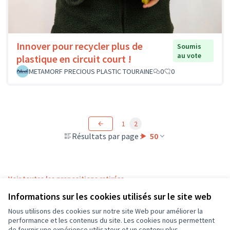
Innover pour recycler plus de
Soumis
au vote
plastique en circuit court !
METAMORF PRECIOUS PLASTIC TOURAINE
0
0
1
2
Résultats par page :
50
Voir toutes les propositions retirées
Informations sur les cookies utilisés sur le site web
Nous utilisons des cookies sur notre site Web pour améliorer la
Conditions d'utilisation
performance et les contenus du site. Les cookies nous permettent
Paramètres des cookies
de fournir une expérience utilisateur et un contenu plus