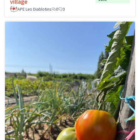
village
APE Les Diablotins
0
0