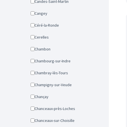
Candes-Saint-Martin
Cangey
Céré-la-Ronde
Cerelles
Chambon
Chambourg-sur-Indre
Chambray-lès-Tours
Champigny-sur-Veude
Chançay
Chanceaux-près-Loches
Chanceaux-sur-Choisille