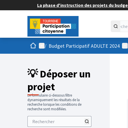
La phase d'instruction des projets du budget
Accueil
Menu principal
Me
/
Budget Participatif ADULTE 2024
💡 Déposer un
projet
Le formulaire ci-dessous filtre
dynamiquement les résultats de la
recherche lorsque les conditions de
recherche sont modifiées.