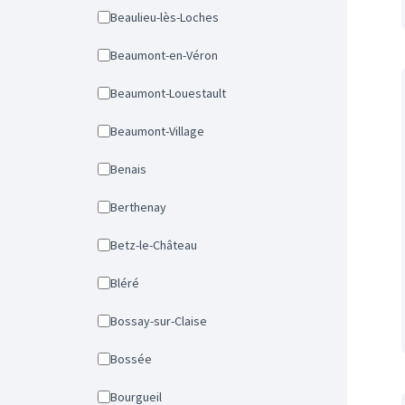
Beaulieu-lès-Loches
Beaumont-en-Véron
Beaumont-Louestault
Beaumont-Village
Benais
Berthenay
Betz-le-Château
Bléré
Bossay-sur-Claise
Bossée
Bourgueil