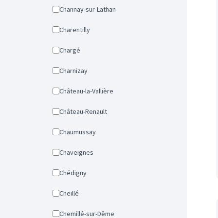
Channay-sur-Lathan
Charentilly
Chargé
Charnizay
Château-la-Vallière
Château-Renault
Chaumussay
Chaveignes
Chédigny
Cheillé
Chemillé-sur-Dême