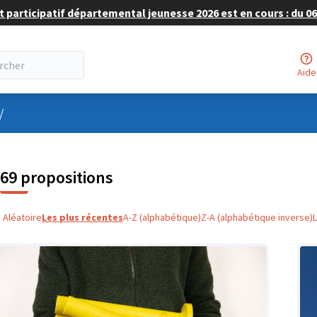
 participatif départemental jeunesse 2026 est en cours : du 06 
Aide
nu utilisateur
/
69 propositions
Aléatoire
Les plus récentes
A-Z (alphabétique)
Z-A (alphabétique inverse)