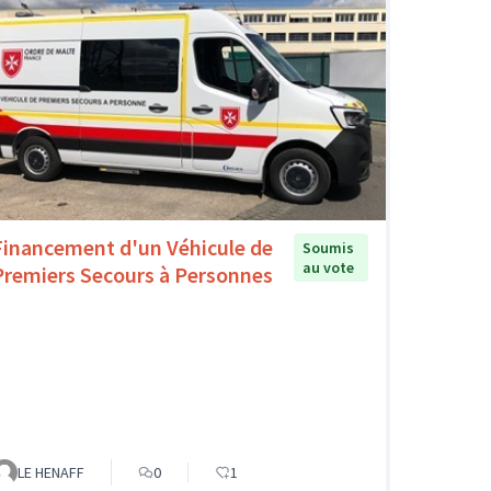
Financement d'un Véhicule de
Soumis
au vote
Premiers Secours à Personnes
LE HENAFF
0
1