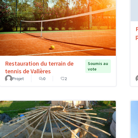
Restauration du terrain de
Soumis au
vote
tennis de Vallères
Projet
0
2