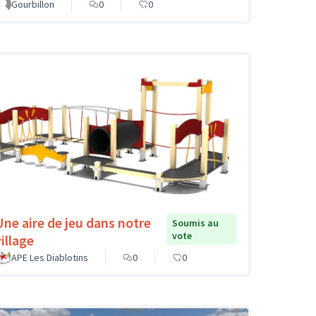
Gourbillon
0
0
Une aire de jeu dans notre
Soumis au
vote
illage
APE Les Diablotins
0
0