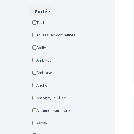
Portée
Tout
Toutes les communes
Abilly
Ambillou
Amboise
Anché
Antogny-le-Tillac
Artannes-sur-Indre
Assay