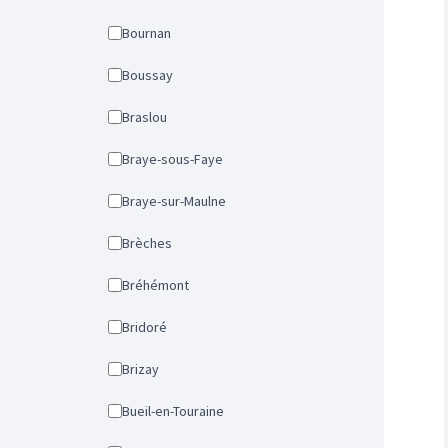
Bournan
Boussay
Braslou
Braye-sous-Faye
Braye-sur-Maulne
Brèches
Bréhémont
Bridoré
Brizay
Bueil-en-Touraine