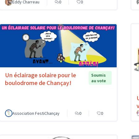
Eddy Charreau
0
0
Un éclairage solaire pour le
Soumis
au vote
boulodrome de Chançay!
v
Association FestiChançay
0
0