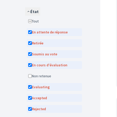
État
Tout
En attente de réponse
Retirée
Soumis au vote
En cours d'évaluation
Non retenue
Evaluating
Accepted
Rejected