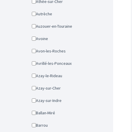
Athée-sur-Cher
Autrèche
Auzouer-en-Touraine
Avoine
Avon-les-Roches
Avrillé-les-Ponceaux
Azay-le-Rideau
Azay-sur-Cher
Azay-sur-Indre
Ballan-Miré
Barrou