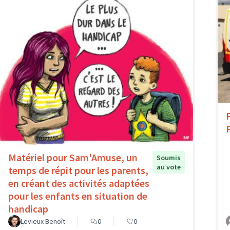
Matériel pour Sam'Amuse, un
Soumis
au vote
temps de répit pour les parents,
en créant des activités adaptées
pour les enfants en situation de
handicap
Levieux Benoît
0
0