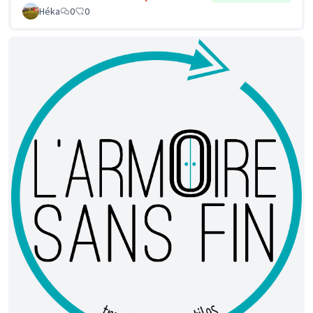
Héka
0
0