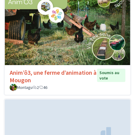
Anim’ô3, une ferme d’animation à
Soumis au
vote
Mougon
Montagu
2
46