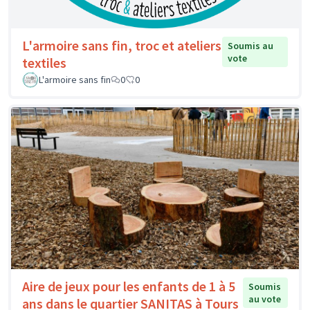
L'armoire sans fin, troc et ateliers
Soumis au
vote
textiles
L'armoire sans fin
0
0
Aire de jeux pour les enfants de 1 à 5
Soumis
au vote
ans dans le quartier SANITAS à Tours