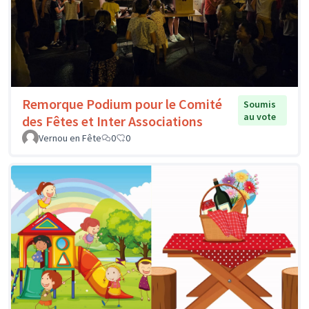
Remorque Podium pour le Comité
Soumis
au vote
des Fêtes et Inter Associations
Vernou en Fête
0
0