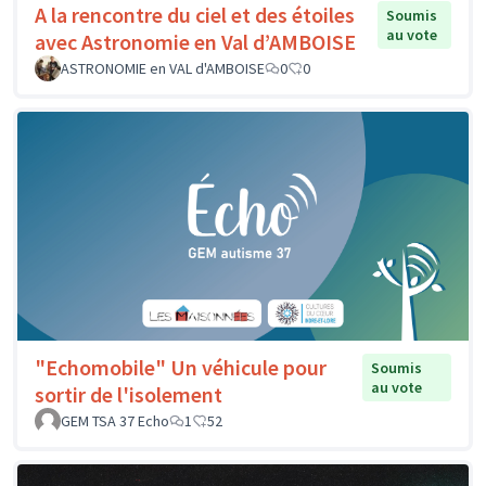
A la rencontre du ciel et des étoiles
Soumis
au vote
avec Astronomie en Val d’AMBOISE
ASTRONOMIE en VAL d'AMBOISE
0
0
"Echomobile" Un véhicule pour
Soumis
au vote
sortir de l'isolement
GEM TSA 37 Echo
1
52