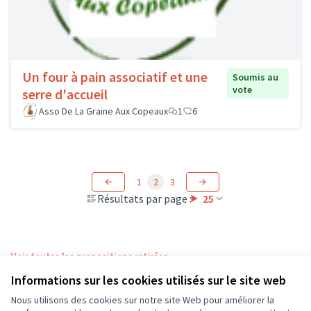
Un four à pain associatif et une
Soumis au
vote
serre d'accueil
Asso De La Graine Aux Copeaux
1
6
1
2
3
Résultats par page :
25
Voir toutes les propositions retirées
Informations sur les cookies utilisés sur le site web
Nous utilisons des cookies sur notre site Web pour améliorer la
Conditions d'utilisation