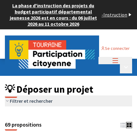
La phase d'instruction des projets du
budget participatif départemental
-
Instruction
jeunesse 2026 est en cours : du 06 juillet
2026 au 11 octobre 2026
Se connecter
Menu princi
Budget Participatif ADULTE 2024
/
Menu p
💡 Déposer un projet
💡 Déposer un projet
Filtrer et rechercher
69 propositions