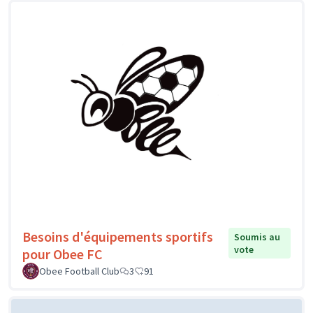
Besoins d'équipements sportifs
Soumis au
vote
pour Obee FC
Obee Football Club
3
91