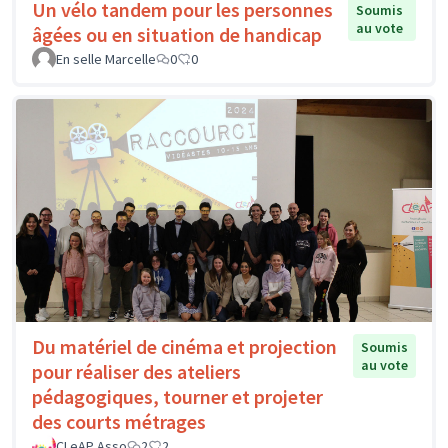
Un vélo tandem pour les personnes
Soumis
au vote
âgées ou en situation de handicap
En selle Marcelle
0
0
Du matériel de cinéma et projection
Soumis
au vote
pour réaliser des ateliers
pédagogiques, tourner et projeter
des courts métrages
CLeAP Asso
2
2