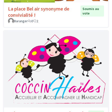
La place Bel air synonyme de
Soumis au
vote
convivialité !
Baranger
0
2