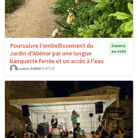
Poursuivre l'embellissement du
Soumis
au vote
Jardin d'Aliénor par une longue
banquette ferrée et un accès à l'eau
Louise-Adèle
2
3