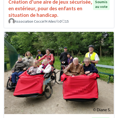
Création d'une aire de jeux sécurisée,
Soumis
au vote
en extérieur, pour des enfants en
situation de handicap.
Association Coccin'H Ailes
0
15