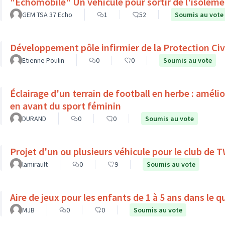
"Echomobile" Un véhicule pour sortir de l'isolem
GEM TSA 37 Echo
1
52
Soumis au vote
Développement pôle infirmier de la Protection Civ
Etienne Poulin
0
0
Soumis au vote
Éclairage d'un terrain de football en herbe : améli
en avant du sport féminin
DURAND
0
0
Soumis au vote
Projet d'un ou plusieurs véhicule pour le club de
lamirault
0
9
Soumis au vote
Aire de jeux pour les enfants de 1 à 5 ans dans le 
MJB
0
0
Soumis au vote