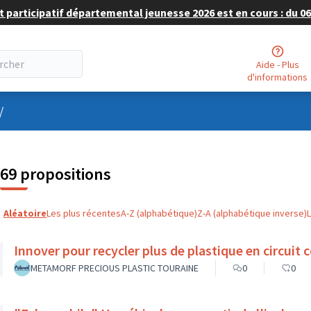
 participatif départemental jeunesse 2026 est en cours : du 06 
Aide - Plus
d'informations
nu utilisateur
/
69 propositions
Aléatoire
Les plus récentes
A-Z (alphabétique)
Z-A (alphabétique inverse)
Innover pour recycler plus de plastique en circuit c
METAMORF PRECIOUS PLASTIC TOURAINE
0
0