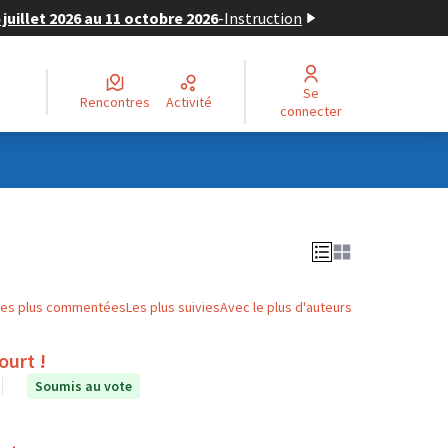
juillet 2026 au 11 octobre 2026
-
Instruction
Se
Rencontres
Activité
connecter
Les plus commentées
Les plus suivies
Avec le plus d'auteurs
ourt !
Soumis au vote