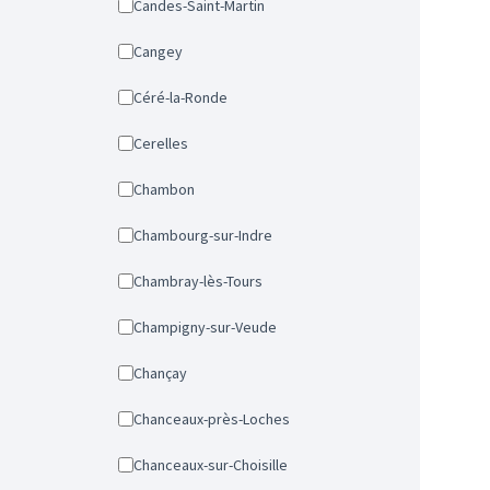
Candes-Saint-Martin
Cangey
Céré-la-Ronde
Cerelles
Chambon
Chambourg-sur-Indre
Chambray-lès-Tours
Champigny-sur-Veude
Chançay
Chanceaux-près-Loches
Chanceaux-sur-Choisille