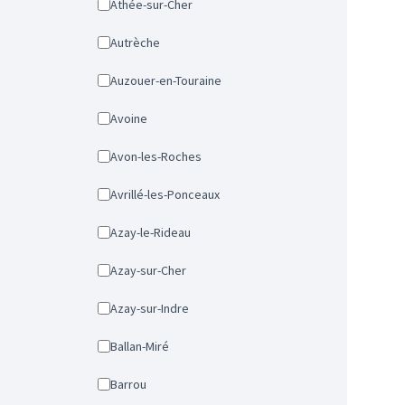
Athée-sur-Cher
Autrèche
Auzouer-en-Touraine
Avoine
Avon-les-Roches
Avrillé-les-Ponceaux
Azay-le-Rideau
Azay-sur-Cher
Azay-sur-Indre
Ballan-Miré
Barrou