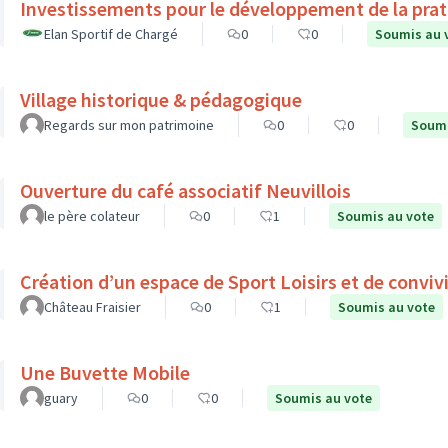
Investissements pour le développement de la prati
Elan Sportif de Chargé
0
0
Soumis au 
Village historique & pédagogique
Regards sur mon patrimoine
0
0
Soumi
Ouverture du café associatif Neuvillois
le père colateur
0
1
Soumis au vote
Création d’un espace de Sport Loisirs et de convivi
Château Fraisier
0
1
Soumis au vote
Une Buvette Mobile
guary
0
0
Soumis au vote