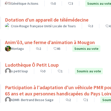
Génétique Actions
0
3
Soumis au vot
Dotation d’un appareil de télémédecine
Croix-Rouge française Unité Locale de Tours
3
4
Anim’ô3, une ferme d’animation à Mougon
Montagu
2
46
Soumis au vote
Ludothèque Ô Petit Loup
o petit loup
0
1
Soumis au vote
Participation à l'adaptation d'un véhicule PMR pou
65 ans et aux personnes handicapées du Pays Loir
ADMR- Bertrand Besse Saige
2
1
Soumi