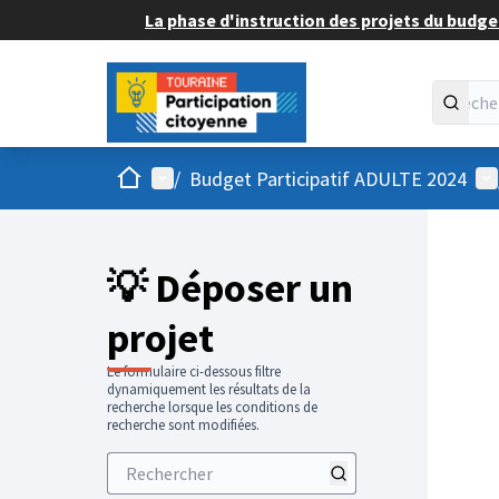
La phase d'instruction des projets du budget
Accueil
Menu principal
Me
/
Budget Participatif ADULTE 2024
💡 Déposer un
projet
Le formulaire ci-dessous filtre
dynamiquement les résultats de la
recherche lorsque les conditions de
recherche sont modifiées.