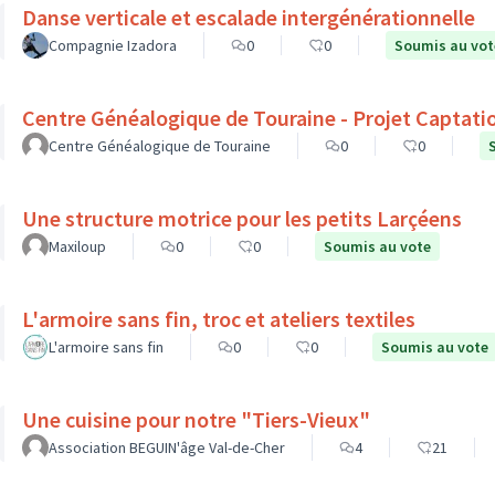
Danse verticale et escalade intergénérationnelle
Compagnie Izadora
0
0
Soumis au vot
Centre Généalogique de Touraine - Projet Captati
Centre Généalogique de Touraine
0
0
Une structure motrice pour les petits Larçéens
Maxiloup
0
0
Soumis au vote
L'armoire sans fin, troc et ateliers textiles
L'armoire sans fin
0
0
Soumis au vote
Une cuisine pour notre "Tiers-Vieux"
Association BEGUIN'âge Val-de-Cher
4
21