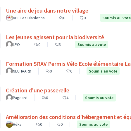
Une aire de jeu dans notre village
APE Les Diablotins
0
0
Soumis au vote
Les jeunes agissent pour la biodiversité
LPO
0
3
Soumis au vote
Formation SRAV Permis Vélo Ecole élémentaire La
NEUHAARD
0
0
Soumis au vote
Création d'une passerelle
Pageard
0
4
Soumis au vote
Amélioration des conditions d'hébergement et éq
Héka
0
0
Soumis au vote