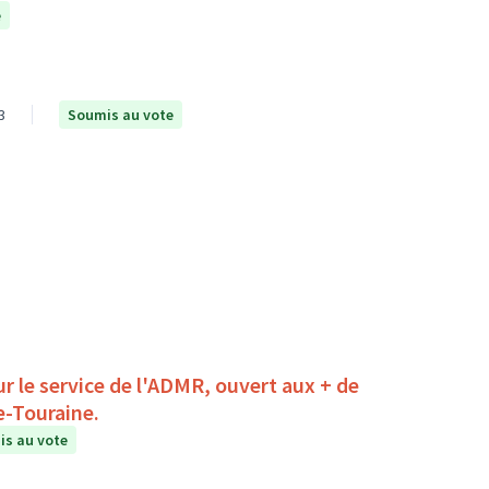
e
3
Soumis au vote
r le service de l'ADMR, ouvert aux + de
e-Touraine.
s au vote