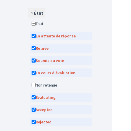
État
Tout
En attente de réponse
Retirée
Soumis au vote
En cours d'évaluation
Non retenue
Evaluating
Accepted
Rejected