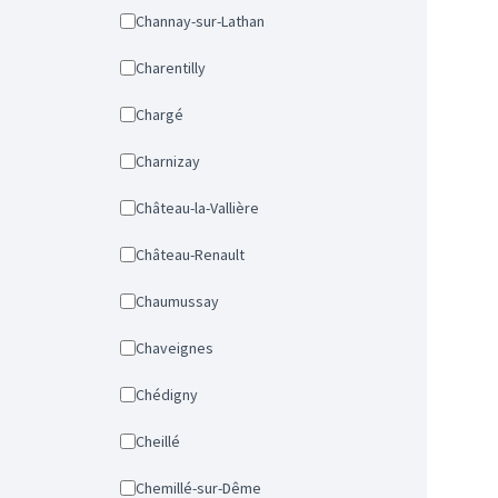
Channay-sur-Lathan
Charentilly
Chargé
Charnizay
Château-la-Vallière
Château-Renault
Chaumussay
Chaveignes
Chédigny
Cheillé
Chemillé-sur-Dême