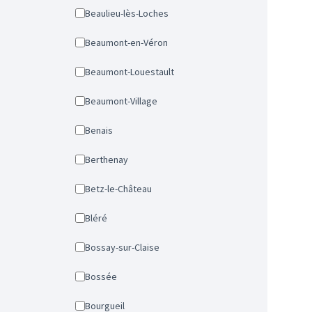
Beaulieu-lès-Loches
Beaumont-en-Véron
Beaumont-Louestault
Beaumont-Village
Benais
Berthenay
Betz-le-Château
Bléré
Bossay-sur-Claise
Bossée
Bourgueil