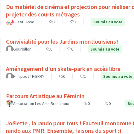
Du matériel de cinéma et projection pour réaliser 
projeter des courts métrages
CLeAP Asso
2
2
Soumis au vote
Convivialité pour les Jardins montlouisiens!
Gourbillon
0
0
Soumis au vote
Aménagement d'un skate-park en accès libre
Philippot THIERRY
0
1
Soumis au vote
Parcours Artistique au Féminin
Association Les Arts Bran'choix
0
0
Sou
Joëlette , la rando pour tous ! Fauteuil monoroue tout terrain qui permet 
rando aux PMR. Ensemble, faisons du sport :)