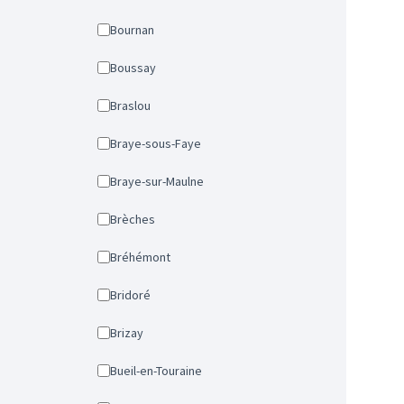
Bournan
Boussay
Braslou
Braye-sous-Faye
Braye-sur-Maulne
Brèches
Bréhémont
Bridoré
Brizay
Bueil-en-Touraine