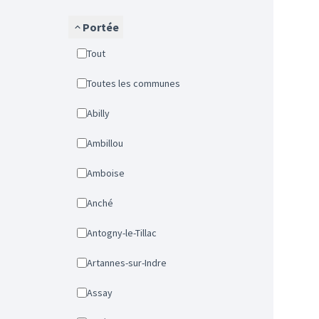
Portée
Tout
Toutes les communes
Abilly
Ambillou
Amboise
Anché
Antogny-le-Tillac
Artannes-sur-Indre
Assay