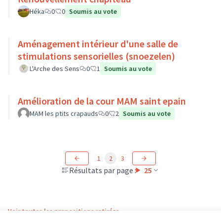
Héka
0
0
Soumis au vote
Aménagement intérieur d'une salle de
stimulations sensorielles (snoezelen)
L'Arche des Sens
0
1
Soumis au vote
Amélioration de la cour MAM saint epain
MAM les ptits crapauds
0
2
Soumis au vote
1
2
3
Résultats par page :
25
Voir toutes les propositions retirées