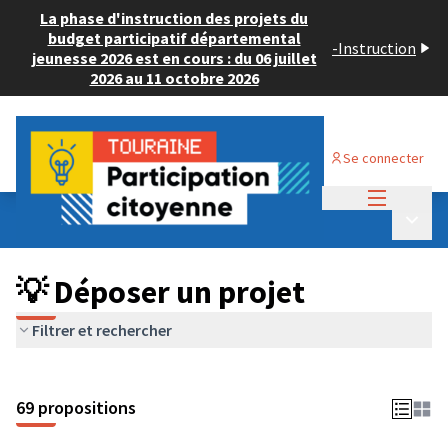
La phase d'instruction des projets du
budget participatif départemental
-
Instruction
jeunesse 2026 est en cours : du 06 juillet
2026 au 11 octobre 2026
Se connecter
Menu princi
Budget Participatif ADULTE 2024
/
Menu p
💡 Déposer un projet
💡 Déposer un projet
Filtrer et rechercher
69 propositions