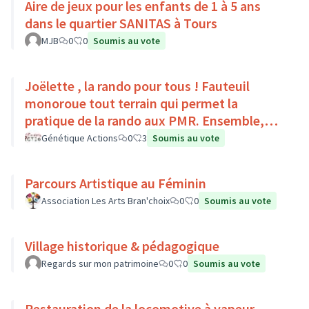
Aire de jeux pour les enfants de 1 à 5 ans
dans le quartier SANITAS à Tours
MJB
0
0
Soumis au vote
Joëlette , la rando pour tous ! Fauteuil
monoroue tout terrain qui permet la
pratique de la rando aux PMR. Ensemble,
faisons du sport :)
Génétique Actions
0
3
Soumis au vote
Parcours Artistique au Féminin
Association Les Arts Bran'choix
0
0
Soumis au vote
Village historique & pédagogique
Regards sur mon patrimoine
0
0
Soumis au vote
Restauration de la locomotive à vapeur