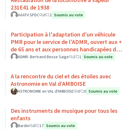
231E41 de 1938
AAATV SPDC
0
2
Soumis au vote
Participation à l'adaptation d'un véhicule
PMR pour le service de l'ADMR, ouvert aux +
de 65 ans et aux personnes handicapées du
Pays Loire-Touraine.
ADMR- Bertrand Besse Saige
2
1
Soumis au vote
A la rencontre du ciel et des étoiles avec
Astronomie en Val d’AMBOISE
ASTRONOMIE en VAL d'AMBOISE
0
0
Soumis au vote
Des instruments de musique pour tous les
enfants
Bardin
0
17
Soumis au vote