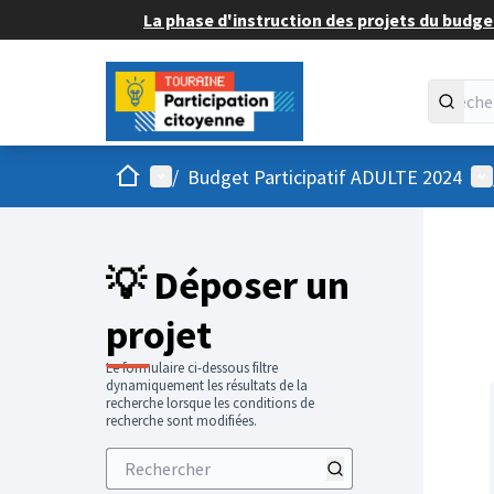
La phase d'instruction des projets du budget
Accueil
Menu principal
Me
/
Budget Participatif ADULTE 2024
💡 Déposer un
projet
Le formulaire ci-dessous filtre
dynamiquement les résultats de la
recherche lorsque les conditions de
recherche sont modifiées.