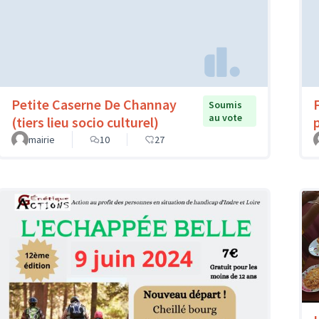
Petite Caserne De Channay
Soumis
au vote
(tiers lieu socio culturel)
mairie
10
27