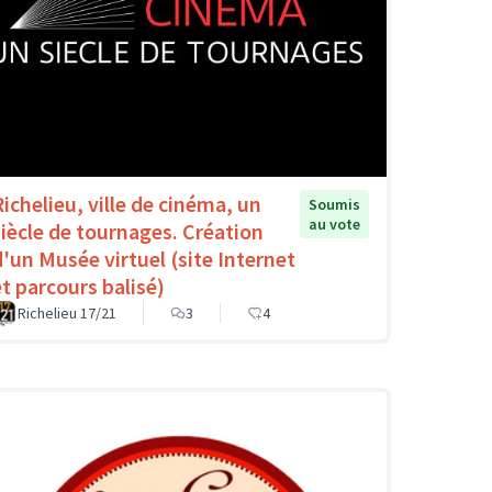
Richelieu, ville de cinéma, un
Soumis
au vote
siècle de tournages. Création
d'un Musée virtuel (site Internet
et parcours balisé)
Richelieu 17/21
3
4