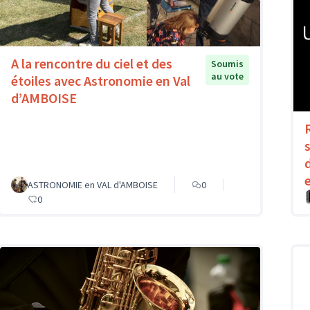
A la rencontre du ciel et des
Soumis
au vote
étoiles avec Astronomie en Val
d’AMBOISE
ASTRONOMIE en VAL d'AMBOISE
0
0