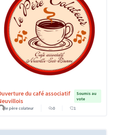
Ouverture du café associatif
Soumis au
vote
Neuvillois
le père colateur
0
1