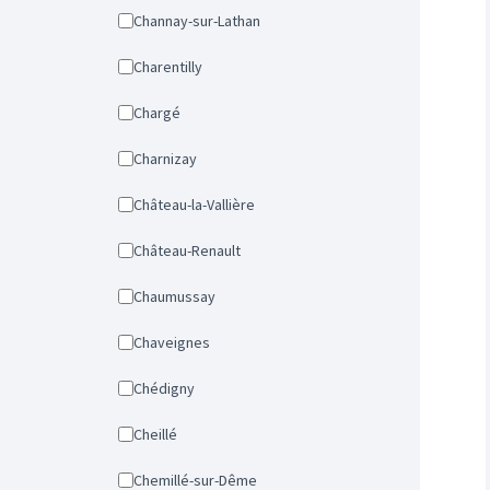
Channay-sur-Lathan
Charentilly
Chargé
Charnizay
Château-la-Vallière
Château-Renault
Chaumussay
Chaveignes
Chédigny
Cheillé
Chemillé-sur-Dême