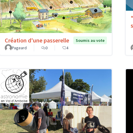
Création d'une passerelle
Soumis au vote
Pageard
0
4