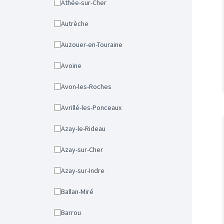
Athée-sur-Cher
Autrèche
Auzouer-en-Touraine
Avoine
Avon-les-Roches
Avrillé-les-Ponceaux
Azay-le-Rideau
Azay-sur-Cher
Azay-sur-Indre
Ballan-Miré
Barrou