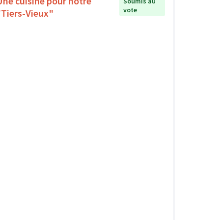
Une cuisine pour notre
Soumis au
vote
"Tiers-Vieux"