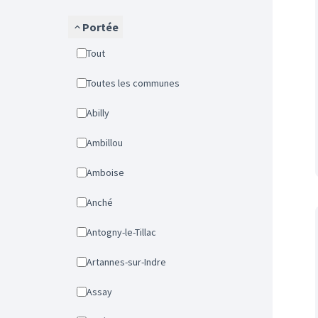
Portée
Tout
Toutes les communes
Abilly
Ambillou
Amboise
Anché
Antogny-le-Tillac
Artannes-sur-Indre
Assay