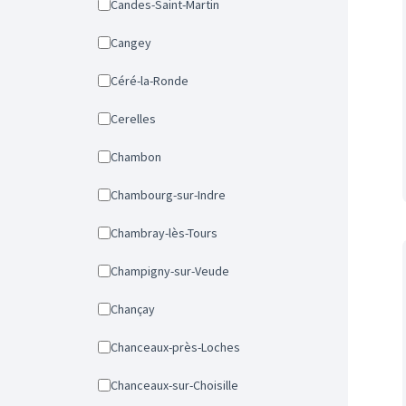
Candes-Saint-Martin
Cangey
Céré-la-Ronde
Cerelles
Chambon
Chambourg-sur-Indre
Chambray-lès-Tours
Champigny-sur-Veude
Chançay
Chanceaux-près-Loches
Chanceaux-sur-Choisille