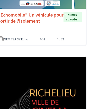
"Echomobile" Un véhicule pour
Soumis
au vote
sortir de l'isolement
GEM TSA 37 Echo
1
52