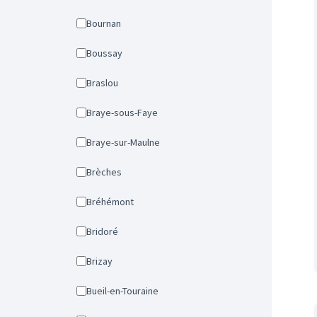
Bournan
Boussay
Braslou
Braye-sous-Faye
Braye-sur-Maulne
Brèches
Bréhémont
Bridoré
Brizay
Bueil-en-Touraine