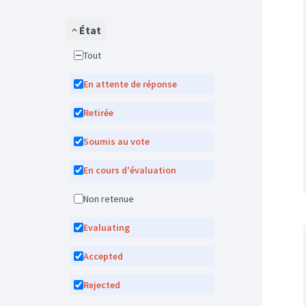
État
Tout
En attente de réponse
Retirée
Soumis au vote
En cours d'évaluation
Non retenue
Evaluating
Accepted
Rejected