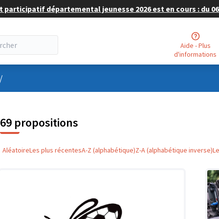
 participatif départemental jeunesse 2026 est en cours : du 06 
Aide - Plus
d'informations
nu utilisateur
/
69 propositions
Aléatoire
Les plus récentes
A-Z (alphabétique)
Z-A (alphabétique inverse)
L