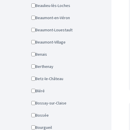
Beaulieu-lès-Loches
Beaumont-en-Véron
Beaumont-Louestault
Beaumont-Village
Benais
Berthenay
Betz-le-Château
Bléré
Bossay-sur-Claise
Bossée
Bourgueil