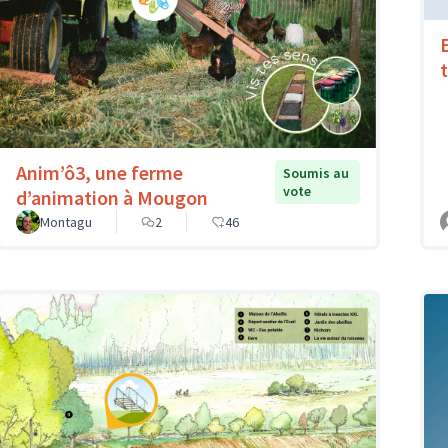
Anim’ô3, une ferme
Soumis au
vote
d’animation à Mougon
Montagu
2
46