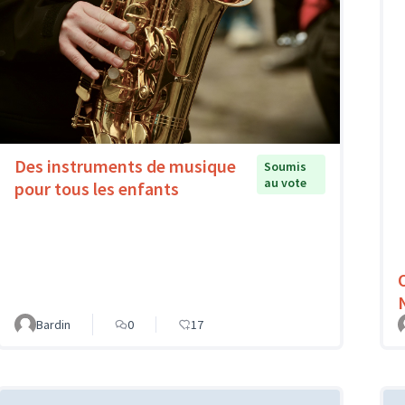
Des instruments de musique
Soumis
au vote
pour tous les enfants
Bardin
0
17