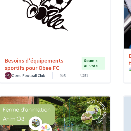
Besoins d'équipements
Soumis
au vote
sportifs pour Obee FC
Obee Football Club
3
91