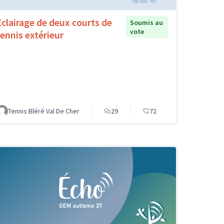
Eclairage de deux courts de
Soumis au
vote
tennis extérieur
Tennis Bléré Val De Cher
29
72