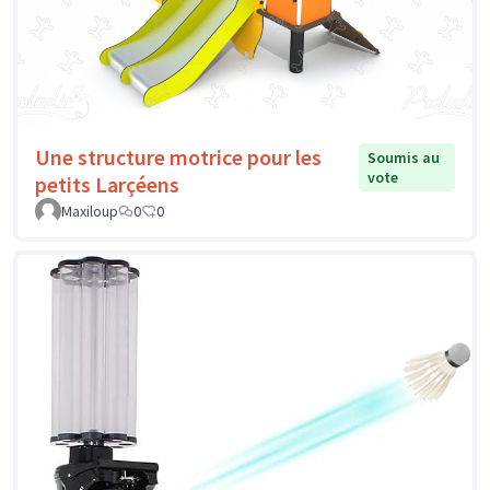
Une structure motrice pour les
Soumis au
vote
petits Larçéens
Maxiloup
0
0