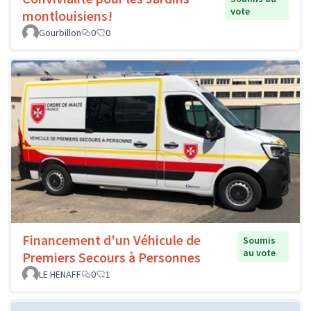
vote
montlouisiens!
Gourbillon
0
0
Financement d'un Véhicule de
Soumis
au vote
Premiers Secours à Personnes
LE HENAFF
0
1