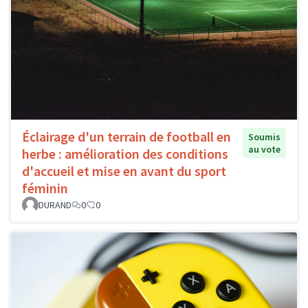
Éclairage d'un terrain de football en
Soumis
au vote
herbe : amélioration des conditions
d'accueil et mise en avant du sport
féminin
DURAND
0
0