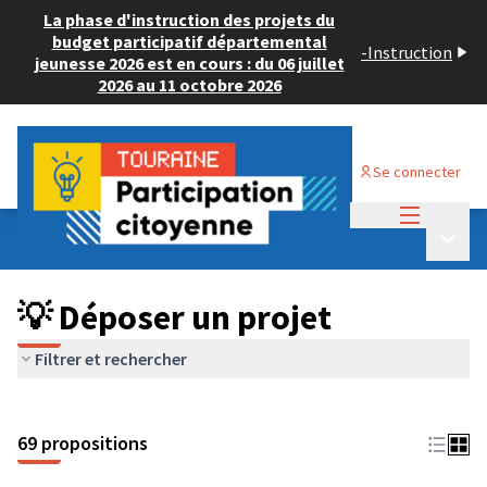
La phase d'instruction des projets du
budget participatif départemental
-
Instruction
jeunesse 2026 est en cours : du 06 juillet
2026 au 11 octobre 2026
Se connecter
Menu princi
Budget Participatif ADULTE 2024
/
Menu p
💡 Déposer un projet
💡 Déposer un projet
Filtrer et rechercher
69 propositions