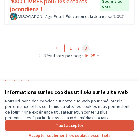
4000 LIVRES pour les enfants
Soumis au
vote
jocondiens !
ASSOCIATION - Agir Pour L'Éducation et la Jeunesse
0
1
1
2
3
Résultats par page :
25
Voir toutes les propositions retirées
Informations sur les cookies utilisés sur le site web
Nous utilisons des cookies sur notre site Web pour améliorer la
Conditions d'utilisation
performance et les contenus du site. Les cookies nous permettent
Paramètres des cookies
de fournir une expérience utilisateur et un contenu plus
CD37 sur X
CD37 sur Facebook
CD37 sur Instagram
CD37 sur YouTube
personnalisés à partir de nos canaux de médias sociaux.
(Lien externe)
(Lien externe)
(Lien externe)
(Lien externe)
Tout accepter
Accepter seulement les cookies essentiels