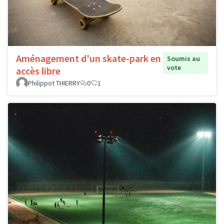
Aménagement d'un skate-park en
Soumis au
vote
accès libre
Philippot THIERRY
0
1