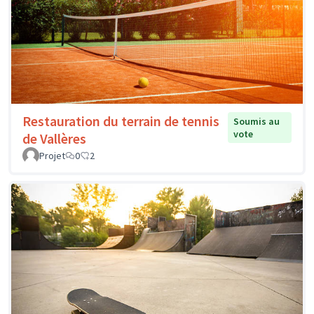
Restauration du terrain de tennis
Soumis au
vote
de Vallères
Projet
0
2