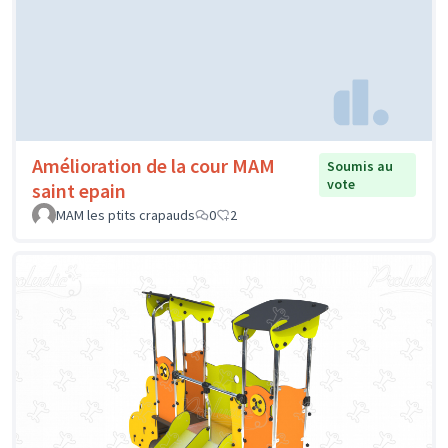
Amélioration de la cour MAM
Soumis au
vote
saint epain
MAM les ptits crapauds
0
2