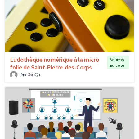
Ludothèque numérique à la micro
Soumis
au vote
folie de Saint-Pierre-des-Corps
Elène
0
1