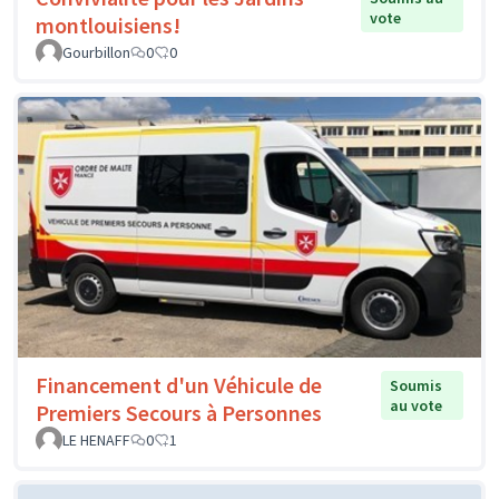
vote
montlouisiens!
Gourbillon
0
0
Financement d'un Véhicule de
Soumis
au vote
Premiers Secours à Personnes
LE HENAFF
0
1