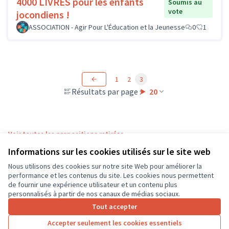
4000 LIVRES pour les enfants
Soumis au
vote
jocondiens !
ASSOCIATION - Agir Pour L'Éducation et la Jeunesse
0
1
1
2
3
Résultats par page :
20
Voir toutes les propositions retirées
Informations sur les cookies utilisés sur le site web
Nous utilisons des cookies sur notre site Web pour améliorer la
Conditions d'utilisation
performance et les contenus du site. Les cookies nous permettent
Paramètres des cookies
de fournir une expérience utilisateur et un contenu plus
CD37 sur X
CD37 sur Facebook
CD37 sur Instagram
CD37 sur YouTube
personnalisés à partir de nos canaux de médias sociaux.
(Lien externe)
(Lien externe)
(Lien externe)
(Lien externe)
Tout accepter
Accepter seulement les cookies essentiels