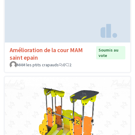
Amélioration de la cour MAM
Soumis au
vote
saint epain
MAM les ptits crapauds
0
2