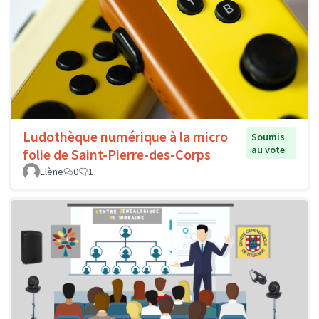
Ludothèque numérique à la micro
Soumis
au vote
folie de Saint-Pierre-des-Corps
Elène
0
1