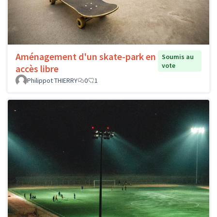
Aménagement d'un skate-park en
Soumis au
vote
accès libre
Philippot THIERRY
0
1