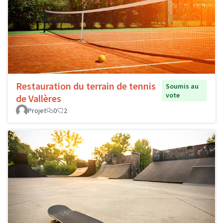
Restauration du terrain de tennis
Soumis au
vote
de Vallères
Projet
0
2