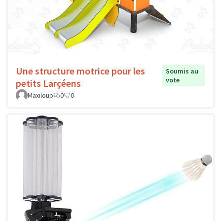
Une structure motrice pour les
Soumis au
vote
petits Larçéens
Maxiloup
0
0