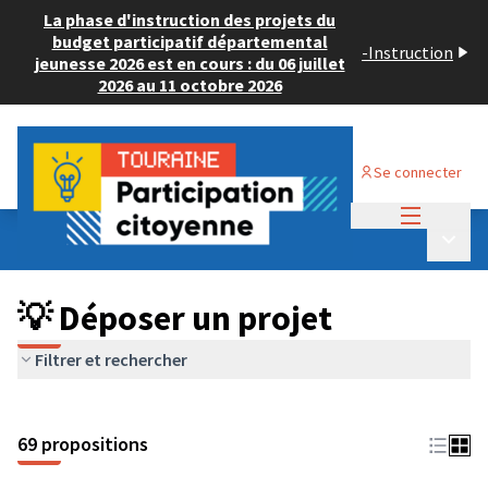
La phase d'instruction des projets du
budget participatif départemental
-
Instruction
jeunesse 2026 est en cours : du 06 juillet
2026 au 11 octobre 2026
Se connecter
Menu princi
Budget Participatif ADULTE 2024
/
Menu p
💡 Déposer un projet
💡 Déposer un projet
Filtrer et rechercher
69 propositions