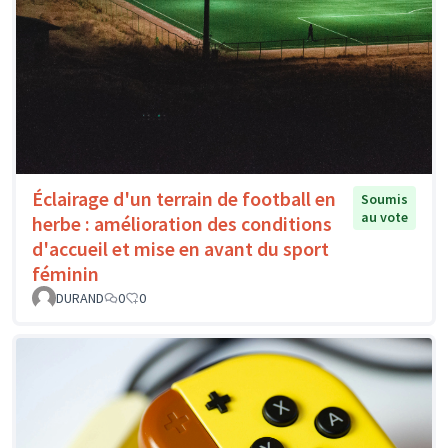
Éclairage d'un terrain de football en
Soumis
au vote
herbe : amélioration des conditions
d'accueil et mise en avant du sport
féminin
DURAND
0
0