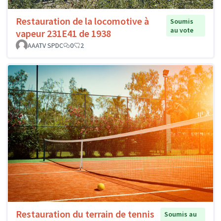
Restauration de la locomotive à
Soumis
au vote
vapeur 231E41 de 1938
AAATV SPDC
0
2
Restauration du terrain de tennis
Soumis au