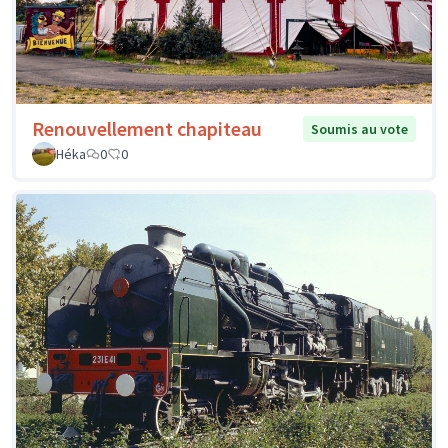
Renouvellement chapiteau
Soumis au vote
Héka
0
0