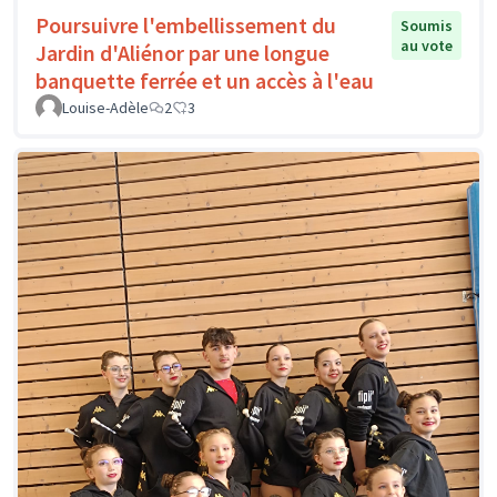
Poursuivre l'embellissement du
Soumis
au vote
Jardin d'Aliénor par une longue
banquette ferrée et un accès à l'eau
Louise-Adèle
2
3