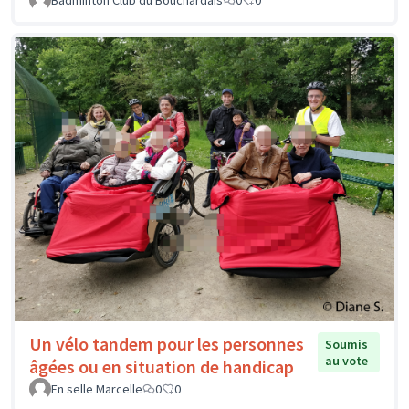
Badminton Club du Bouchardais
0
0
Un vélo tandem pour les personnes
Soumis
au vote
âgées ou en situation de handicap
En selle Marcelle
0
0