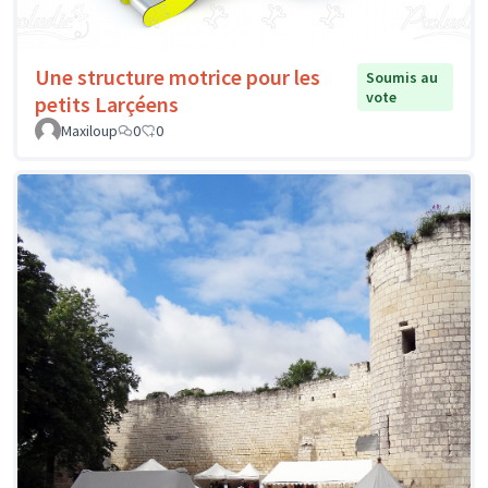
Une structure motrice pour les
Soumis au
vote
petits Larçéens
Maxiloup
0
0