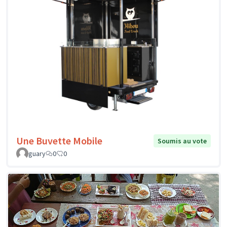
Une Buvette Mobile
Soumis au vote
guary
0
0