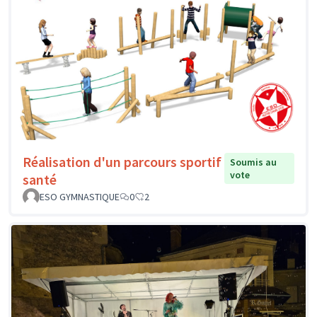
Réalisation d'un parcours sportif
Soumis au
vote
santé
ESO GYMNASTIQUE
0
2