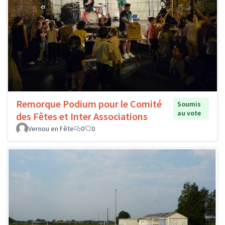
Remorque Podium pour le Comité
Soumis
au vote
des Fêtes et Inter Associations
Vernou en Fête
0
0