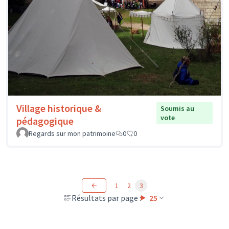
Village historique &
Soumis au
vote
pédagogique
Regards sur mon patrimoine
0
0
1
2
3
Résultats par page :
25