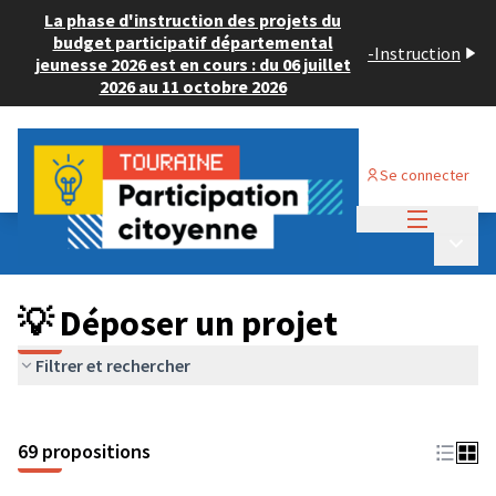
La phase d'instruction des projets du
budget participatif départemental
-
Instruction
jeunesse 2026 est en cours : du 06 juillet
2026 au 11 octobre 2026
Se connecter
Menu princi
Budget Participatif ADULTE 2024
/
Menu p
💡 Déposer un projet
💡 Déposer un projet
Filtrer et rechercher
69 propositions