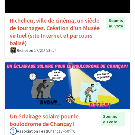
Richelieu, ville de cinéma, un siècle
Soumis
au vote
de tournages. Création d'un Musée
virtuel (site Internet et parcours
balisé)
Richelieu 17/21
3
4
Un éclairage solaire pour le
Soumis
au vote
boulodrome de Chançay!
Association FestiChançay
0
0