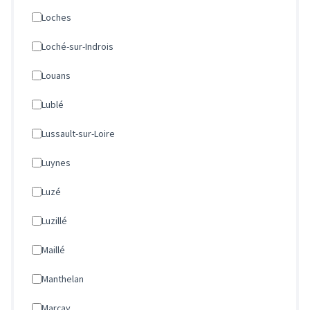
Loches
Loché-sur-Indrois
Louans
Lublé
Lussault-sur-Loire
Luynes
Luzé
Luzillé
Maillé
Manthelan
Marçay