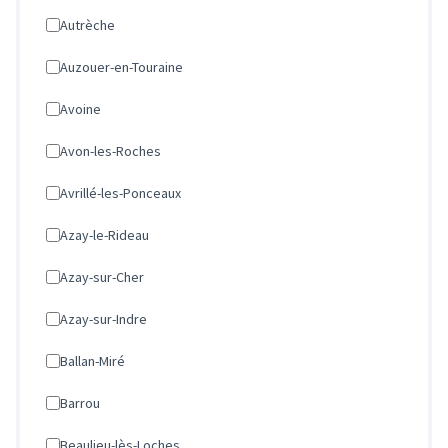
Autrèche
Auzouer-en-Touraine
Avoine
Avon-les-Roches
Avrillé-les-Ponceaux
Azay-le-Rideau
Azay-sur-Cher
Azay-sur-Indre
Ballan-Miré
Barrou
Beaulieu-lès-Loches