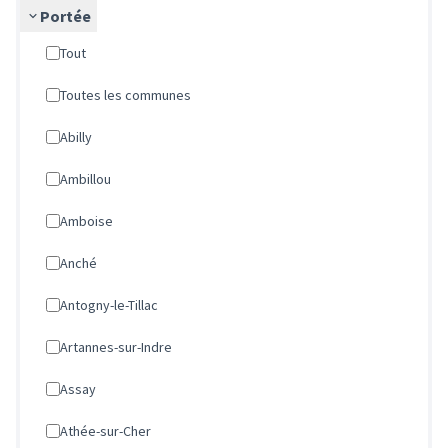
Portée
Tout
Toutes les communes
Abilly
Ambillou
Amboise
Anché
Antogny-le-Tillac
Artannes-sur-Indre
Assay
Athée-sur-Cher