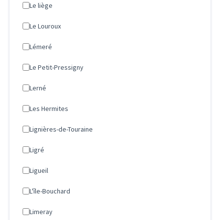
Le liège
Le Louroux
Lémeré
Le Petit-Pressigny
Lerné
Les Hermites
Lignières-de-Touraine
Ligré
Ligueil
L'île-Bouchard
Limeray