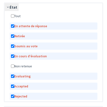
État
Tout
En attente de réponse
Retirée
Soumis au vote
En cours d'évaluation
Non retenue
Evaluating
Accepted
Rejected