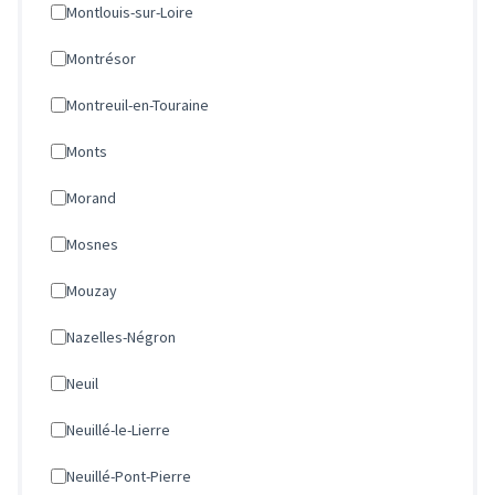
Montlouis-sur-Loire
Montrésor
Montreuil-en-Touraine
Monts
Morand
Mosnes
Mouzay
Nazelles-Négron
Neuil
Neuillé-le-Lierre
Neuillé-Pont-Pierre