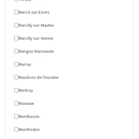
Marcé-sur-Esves
Marcilly-sur-Maulne
Marcilly-sur-Vienne
Marigny-Marmande
Marray
Mazières-de-Touraine
Mettray
Monnaie
Montbazon
Monthodon