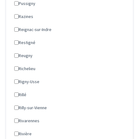
Pussigny
Razines
Reignac-sur-Indre
Restigné
Reugny
Richelieu
Rigny-Usse
Rillé
Rilly-sur-Vienne
Rivarennes
Rivière