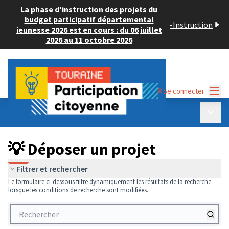
La phase d'instruction des projets du
budget participatif départemental
-
Instruction
jeunesse 2026 est en cours : du 06 juillet
2026 au 11 octobre 2026
Menu
Se connecter
Budget Participatif ADULTE 2024
/
Menu p
💡 Déposer un projet
💡 Déposer un projet
Filtrer et rechercher
Le formulaire ci-dessous filtre dynamiquement les résultats de la recherche
lorsque les conditions de recherche sont modifiées.