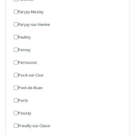
Parçay-Meslay
Parçay-sur-Vienne
Paulmy
Pernay
Perrusson
Pocé-sur-Cise
Pont-de-Ruan
Ports
Pouzay
Preuilly-sur-Claise