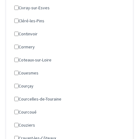
Civray-sur-Esves
Cléré-les-Pins
Continvoir
Cormery
Coteaux-sur-Loire
Couesmes
Courçay
Courcelles-de-Touraine
Courcoué
Couziers
Cravant-les-Côteaux