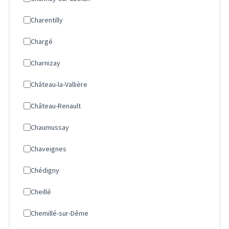
Charentilly
Chargé
Charnizay
Château-la-Vallière
Château-Renault
Chaumussay
Chaveignes
Chédigny
Cheillé
Chemillé-sur-Dême