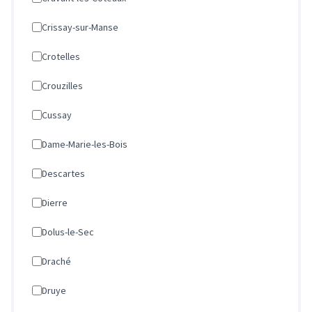
Crissay-sur-Manse
Crotelles
Crouzilles
Cussay
Dame-Marie-les-Bois
Descartes
Dierre
Dolus-le-Sec
Draché
Druye