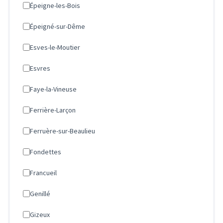
Épeigne-les-Bois
Épeigné-sur-Dême
Esves-le-Moutier
Esvres
Faye-la-Vineuse
Ferrière-Larçon
Ferruère-sur-Beaulieu
Fondettes
Francueil
Genillé
Gizeux