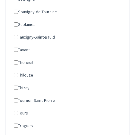
Souvigny-de-Touraine
Sublaines
Tauxigny-Saint-Bauld
Tavant
Theneuil
Thilouze
Thizay
Tournon-Saint-Pierre
Tours
Trogues