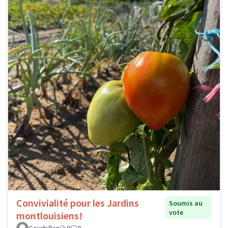
Convivialité pour les Jardins
Soumis au
vote
montlouisiens!
Gourbillon
0
0