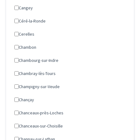
Cangey
Céré-la-Ronde
Cerelles
Chambon
Chambourg-sur-Indre
Chambray-lès-Tours
Champigny-sur-Veude
Chançay
Chanceaux-près-Loches
Chanceaux-sur-Choisille
Channay-sur-Lathan