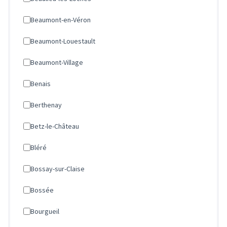
Beaumont-en-Véron
Beaumont-Louestault
Beaumont-Village
Benais
Berthenay
Betz-le-Château
Bléré
Bossay-sur-Claise
Bossée
Bourgueil