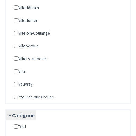
Villedômain
Villedômer
Villeloin-Coulangé
Villeperdue
Villiers-au-bouin
Vou
Vouvray
Yzeures-sur-Creuse
Catégorie
Tout