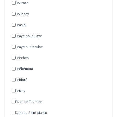
Bournan
Boussay
Braslou
Braye-sous-Faye
Braye-sur-Maulne
Brèches
Bréhémont
Bridoré
Brizay
Bueil-en-Touraine
Candes-Saint-Martin