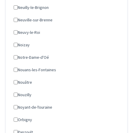
Neuilly-le-Brignon
Neuville-sur-Brenne
Neuvy-le-Roi
Noizay
Notre-Dame-d'Oé
Nouans-les-Fontaines
Nouâtre
Nouzilly
Noyant-de-Touraine
Orbigny
Panzoult