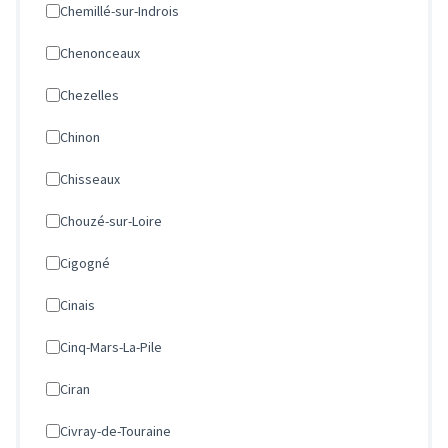
Chemillé-sur-Indrois
Chenonceaux
Chezelles
Chinon
Chisseaux
Chouzé-sur-Loire
Cigogné
Cinais
Cinq-Mars-La-Pile
Ciran
Civray-de-Touraine