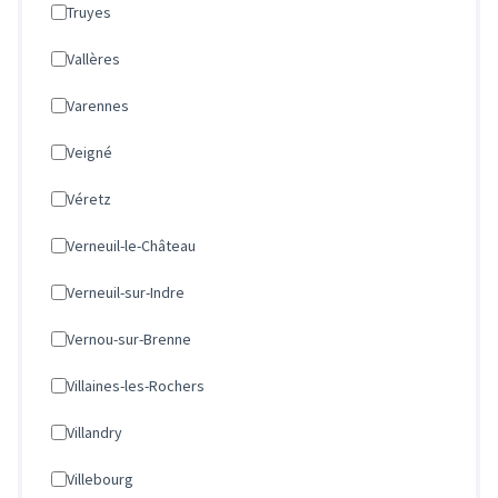
Truyes
Vallères
Varennes
Veigné
Véretz
Verneuil-le-Château
Verneuil-sur-Indre
Vernou-sur-Brenne
Villaines-les-Rochers
Villandry
Villebourg