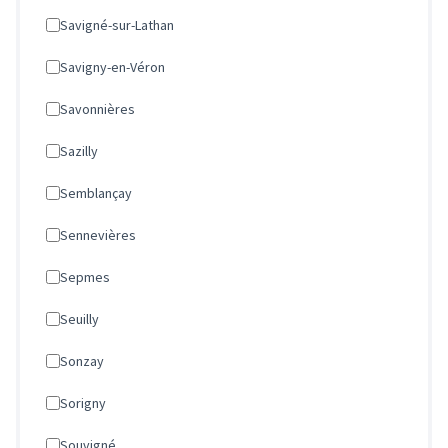
Savigné-sur-Lathan
Savigny-en-Véron
Savonnières
Sazilly
Semblançay
Sennevières
Sepmes
Seuilly
Sonzay
Sorigny
Souvigné