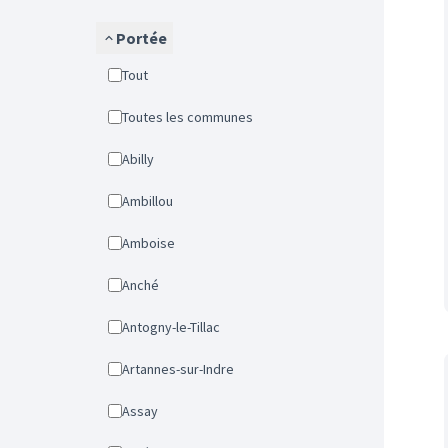
Portée
Tout
Toutes les communes
Abilly
Ambillou
Amboise
Anché
Antogny-le-Tillac
Artannes-sur-Indre
Assay