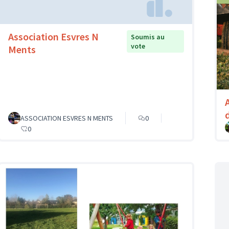
Association Esvres N
Soumis au
vote
Ments
ASSOCIATION ESVRES N MENTS
0
0