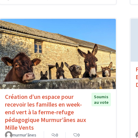
Création d’un espace pour
Soumis
au vote
recevoir les familles en week-
end vert à la ferme-refuge
pédagogique Murmur’ânes aux
Mille Vents
murmur'ânes
0
0