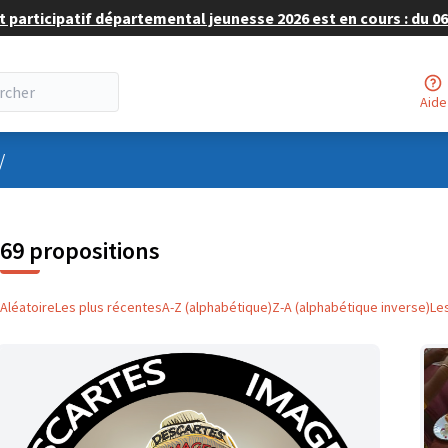
 participatif départemental jeunesse 2026 est en cours : du 06 
Aide
nu utilisateur
/
69 propositions
Aléatoire
Les plus récentes
A-Z (alphabétique)
Z-A (alphabétique inverse)
Le