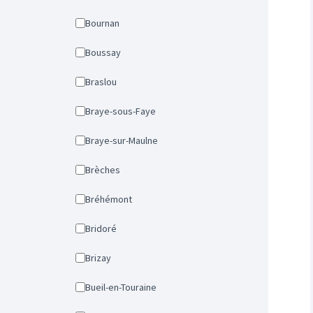
Bournan
Boussay
Braslou
Braye-sous-Faye
Braye-sur-Maulne
Brèches
Bréhémont
Bridoré
Brizay
Bueil-en-Touraine