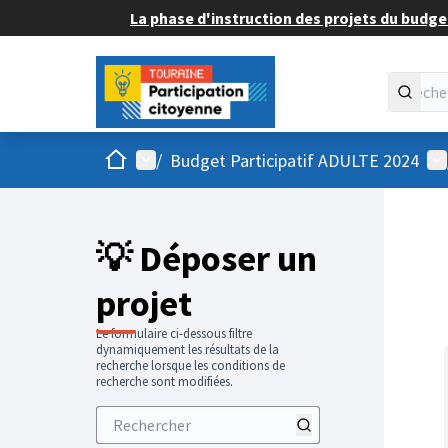
La phase d'instruction des projets du budget
Accueil
Menu principal
Me
/
Budget Participatif ADULTE 2024
💡 Déposer un
projet
Le formulaire ci-dessous filtre
dynamiquement les résultats de la
recherche lorsque les conditions de
recherche sont modifiées.