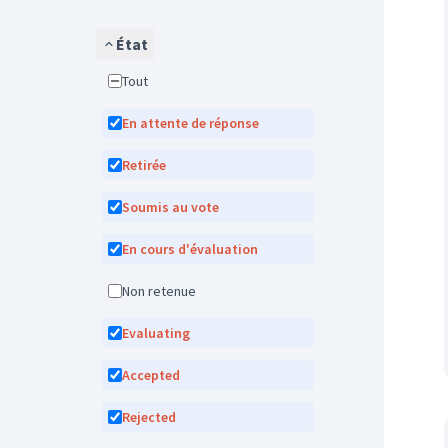
État
Tout
En attente de réponse
Retirée
Soumis au vote
En cours d'évaluation
Non retenue
Evaluating
Accepted
Rejected