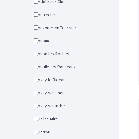
Athée-sur-Cher
Autrèche
Auzouer-en-Touraine
Avoine
Avon-les-Roches
Avrillé-les-Ponceaux
Azay-le-Rideau
Azay-sur-Cher
Azay-sur-Indre
Ballan-Miré
Barrou