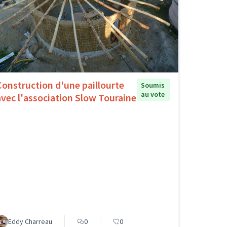
Construction d'une paillourte
Soumis
au vote
avec l'association Slow Touraine
Eddy Charreau
0
0