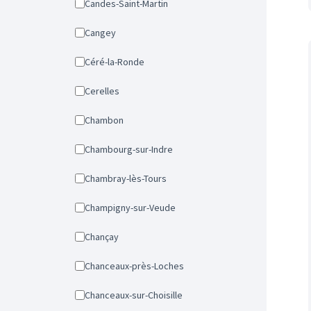
Candes-Saint-Martin
Cangey
Céré-la-Ronde
Cerelles
Chambon
Chambourg-sur-Indre
Chambray-lès-Tours
Champigny-sur-Veude
Chançay
Chanceaux-près-Loches
Chanceaux-sur-Choisille