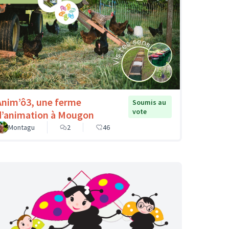
Anim’ô3, une ferme
Soumis au
vote
d’animation à Mougon
Montagu
2
46