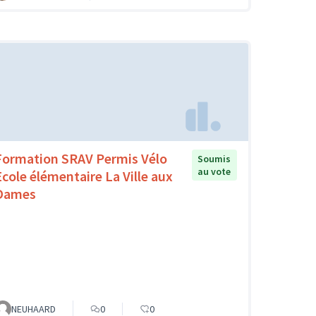
Formation SRAV Permis Vélo
Soumis
au vote
Ecole élémentaire La Ville aux
Dames
NEUHAARD
0
0