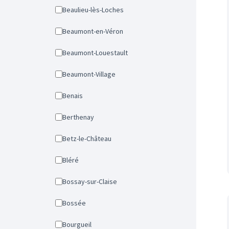
Beaulieu-lès-Loches
Beaumont-en-Véron
Beaumont-Louestault
Beaumont-Village
Benais
Berthenay
Betz-le-Château
Bléré
Bossay-sur-Claise
Bossée
Bourgueil