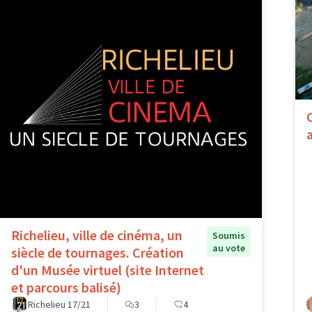
Richelieu, ville de cinéma, un
Soumis
au vote
siècle de tournages. Création
d'un Musée virtuel (site Internet
et parcours balisé)
Richelieu 17/21
3
4