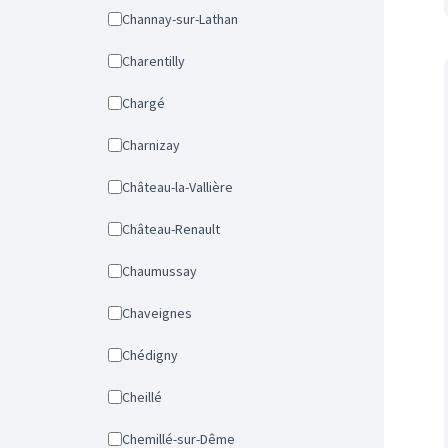
Channay-sur-Lathan
Charentilly
Chargé
Charnizay
Château-la-Vallière
Château-Renault
Chaumussay
Chaveignes
Chédigny
Cheillé
Chemillé-sur-Dême