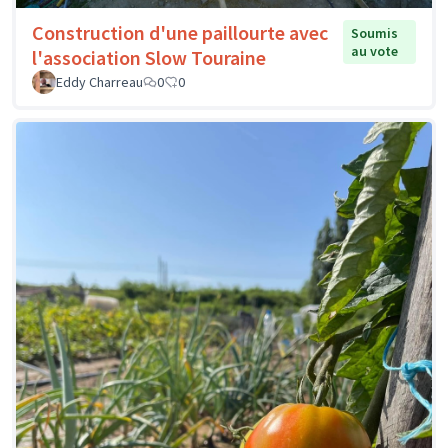
Construction d'une paillourte avec
Soumis
au vote
l'association Slow Touraine
Eddy Charreau
0
0