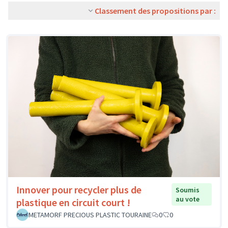
Classement des propositions par :
Innover pour recycler plus de
Soumis
au vote
plastique en circuit court !
METAMORF PRECIOUS PLASTIC TOURAINE
0
0