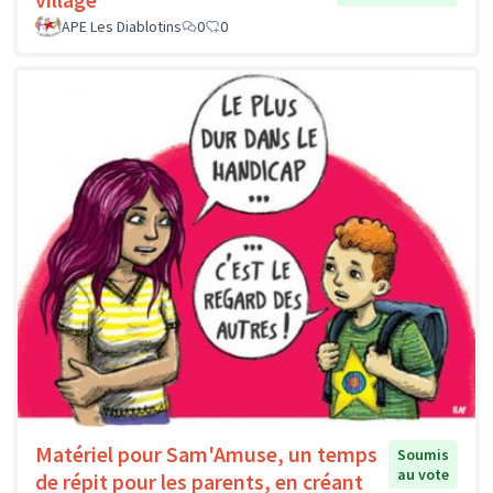
APE Les Diablotins
0
0
Matériel pour Sam'Amuse, un temps
Soumis
au vote
de répit pour les parents, en créant