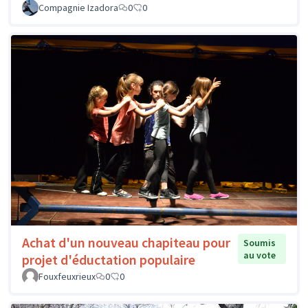
Compagnie Izadora
0
0
Achat d'un nouveau chapiteau pour
Soumis
au vote
projet d'éductation populaire
Fouxfeuxrieux
0
0