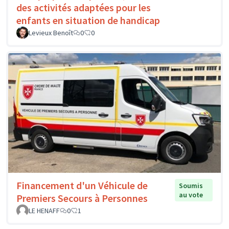
des activités adaptées pour les
enfants en situation de handicap
Levieux Benoît
0
0
Financement d'un Véhicule de
Soumis
au vote
Premiers Secours à Personnes
LE HENAFF
0
1