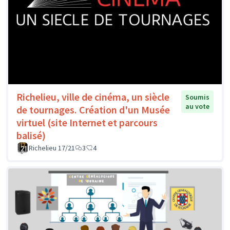
Richelieu, ville de cinéma, un siècle
Soumis
au vote
de tournages. Création d'un Musée
virtuel (site Internet et parcours
balisé)
Richelieu 17/21
3
4