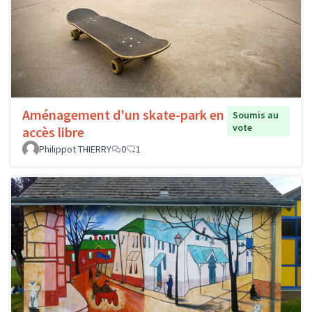
Aménagement d'un skate-park en
Soumis au
vote
accès libre
Philippot THIERRY
0
1