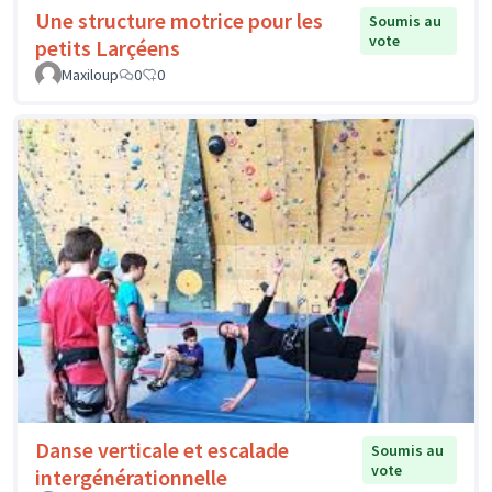
Une structure motrice pour les
Soumis au
vote
petits Larçéens
Maxiloup
0
0
Danse verticale et escalade
Soumis au
vote
intergénérationnelle