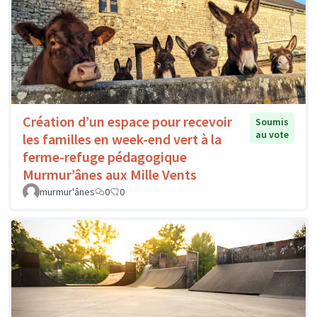
Création d’un espace pour recevoir
Soumis
au vote
les familles en week-end vert à la
ferme-refuge pédagogique
Murmur’ânes aux Mille Vents
murmur'ânes
0
0