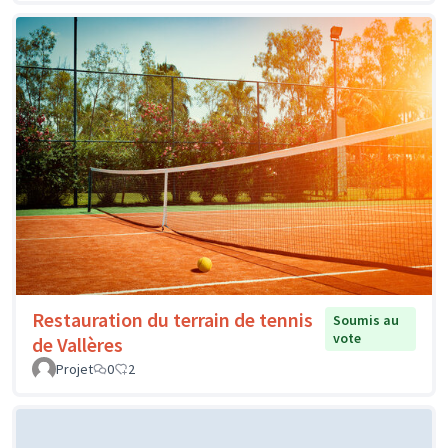
Restauration du terrain de tennis
Soumis au
vote
de Vallères
Projet
0
2