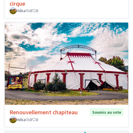
cirque
Héka
0
0
Renouvellement chapiteau
Soumis au vote
Héka
0
0