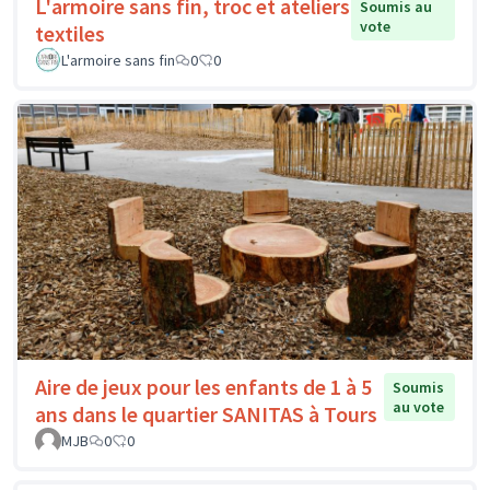
L'armoire sans fin, troc et ateliers
Soumis au
vote
textiles
L'armoire sans fin
0
0
Aire de jeux pour les enfants de 1 à 5
Soumis
au vote
ans dans le quartier SANITAS à Tours
MJB
0
0