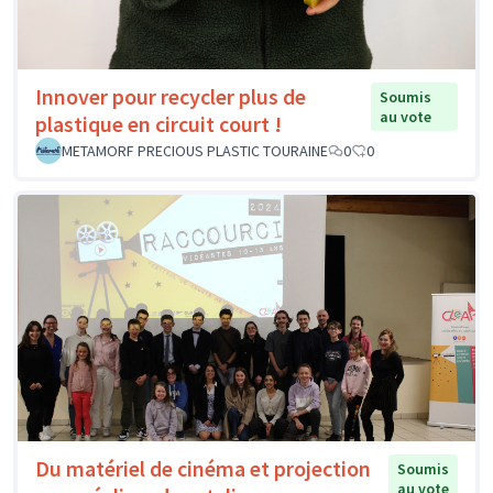
Innover pour recycler plus de
Soumis
au vote
plastique en circuit court !
METAMORF PRECIOUS PLASTIC TOURAINE
0
0
Du matériel de cinéma et projection
Soumis
au vote