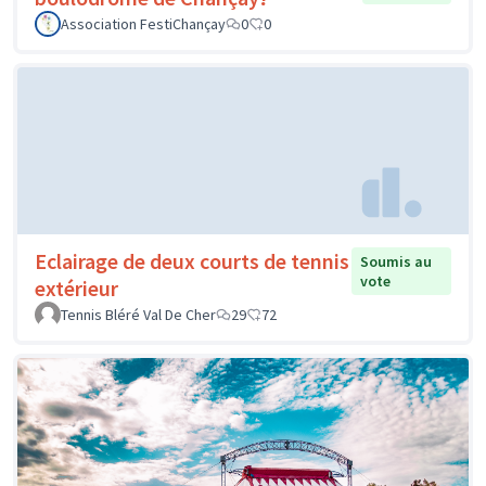
Association FestiChançay
0
0
Eclairage de deux courts de tennis
Soumis au
vote
extérieur
Tennis Bléré Val De Cher
29
72