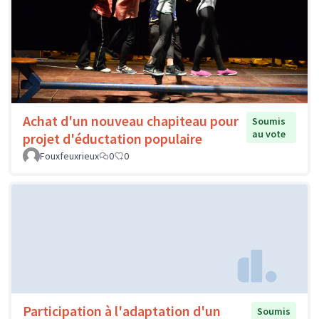
Achat d'un nouveau chapiteau pour
Soumis
au vote
projet d'éductation populaire
Fouxfeuxrieux
0
0
Participation à l'adaptation d'un
Soumis