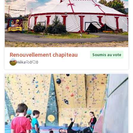
Renouvellement chapiteau
Soumis au vote
Héka
0
0