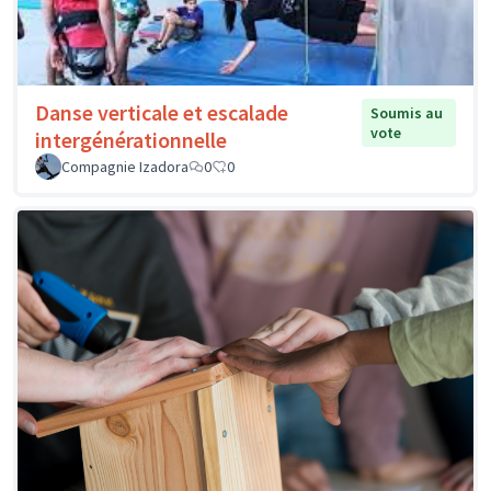
Danse verticale et escalade
Soumis au
vote
intergénérationnelle
Compagnie Izadora
0
0