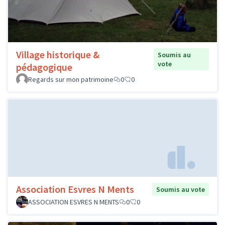
Village historique &
Soumis au
vote
pédagogique
Regards sur mon patrimoine
0
0
Association Esvres N Ments
Soumis au vote
ASSOCIATION ESVRES N MENTS
0
0