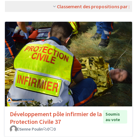
Classement des propositions par :
Développement pôle infirmier de la
Soumis
au vote
Protection Civile 37
Etienne Poulin
0
0