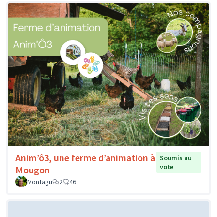
Anim’ô3, une ferme d’animation à
Soumis au
vote
Mougon
Montagu
2
46