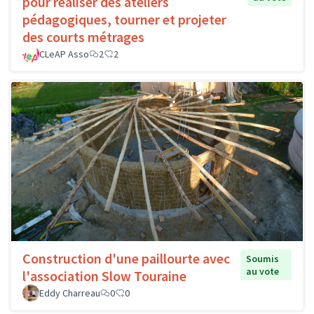
pour réaliser des ateliers
pédagogiques, tourner et projeter
des courts métrages
CLeAP Asso
2
2
Construction d'une paillourte avec
Soumis
au vote
l'association Slow Touraine
Eddy Charreau
0
0