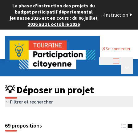
La phase d'instruction des projets du
budget participatif départemental
-
Instruction
jeunesse 2026 est en cours : du 06 juillet
2026 au 11 octobre 2026
Se connecter
Menu princi
Budget Participatif ADULTE 2024
/
Menu p
💡 Déposer un projet
💡 Déposer un projet
Filtrer et rechercher
69 propositions