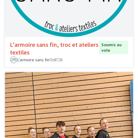
L'armoire sans fin, troc et ateliers
Soumis au
vote
textiles
L'armoire sans fin
0
0